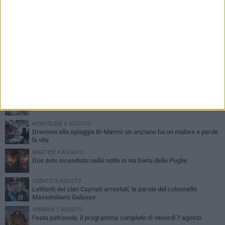
PIÙ LETTI QUESTA SETTIMANA
GIOVEDÌ 6 AGOSTO
Ragazzi biscegliesi diventano virali dopo un'esibizione
improvvisata in aeroporto a Roma-Fiumicino
MARTEDÌ 4 AGOSTO
Emergenza caldo, il Comune di Bisceglie attiva i "rifugi climatici"
MERCOLEDÌ 5 AGOSTO
Dramma alla spiaggia Bi-Marmi: un anziano ha un malore e perde
la vita
MARTEDÌ 4 AGOSTO
Due auto incendiate nella notte in via Dieta delle Puglie
SABATO 8 AGOSTO
Latitanti del clan Capriati arrestati, le parole del colonnello
Massimiliano Galasso
VENERDÌ 7 AGOSTO
Festa patronale, il programma completo di venerdì 7 agosto