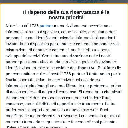
Il rispetto della tua riservatezza è la
nostra priorità
1
Noi e i nostri 1733
partner
memorizziamo e/o accediamo a
informazioni su un dispositivo, come i cookie, e trattiamo dati
personali, come identificatori univoci e informazioni standard
Il Comune di Bisceglie ha ottenuto un nuovo finanziamento
inviate da un dispositivo per annunci e contenuti personalizzati,
regionale di 20 mila euro per proseguire il potenziamento
misurazione di annunci e contenuti, analisi dell'audience e
della spiaggia libera attrezzata anche per le persone con
sviluppo dei servizi.
Con la tua autorizzazione noi e i nostri
disabilità al Cagnolo. L'intervento è mirato al miglioramento
partner possiamo utilizzare dati precisi di geolocalizzazione e
identificazione tramite la scansione del dispositivo. Puoi fare clic
della qualità delle dotazioni della piattaforma già esistente e
per consentire a noi e ai nostri 1733 partner il trattamento per le
ad assicurare adeguati livelli di accessibilità, fruibilità e
finalità sopra descritte. In alternativa puoi accedere a
sicurezza, anche in altre spiagge libere. Il tutto attraverso la
informazioni più dettagliate e modificare le tue preferenze prima
fornitura supplementare di dotazioni di varia natura, come
di acconsentire o di negare il consenso.
Si rende noto che alcuni
sedie job, sensori e segnaletica dedicata per persone con
trattamenti dei dati personali possono non richiedere il tuo
disabilità, defibrillatori e cassette di pronto soccorso e
consenso, ma hai il diritto di opporti a tale trattamento. Le tue
sicurezza, pedane amovibili per scorrimento di sedie job, boe
preferenze si applicheranno solo a questo sito web. Puoi
modificare le tue preferenze o revocare il consenso in qualsiasi
e canali sicuri di accesso al mare. Tutte le forniture
momento tornando su questo sito e facendo clic sul pulsante
prevedono l'utilizzo di materiali ecocompatibili e
"Privacy" in fondo alla pagina web.