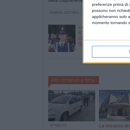
della Capitaneria di Porto di Barletta, c
preferenze prima di 
possono non richieder
GUARDIA COSTIERA
UFFICIO LOCALE MARITTIMO
applicheranno solo a
momento tornando su 
6 AGOSTO 2026
Il 20enne biscegliese Do
Caprioli entra nella Polizi
Stato
Altri contenuti a tema
Le minacce de
ATTUALITÀ