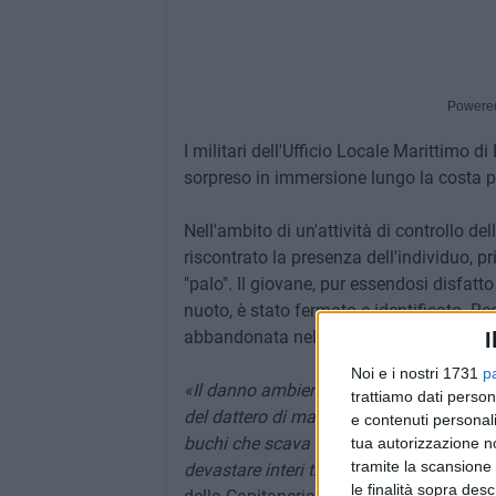
Powere
I militari dell'Ufficio Locale Marittimo 
sorpreso in immersione lungo la costa p
Nell'ambito di un'attività di controllo d
riscontrato la presenza dell'individuo, p
"palo". Il giovane, pur essendosi disfatt
nuoto, è stato fermato e identificato. Re
abbandonata nell'acqua oltre all'equipa
I
Noi e i nostri 1731
p
«Il danno ambientale che si procura alla f
trattiamo dati person
del dattero di mare è devastante, in quan
e contenuti personali
buchi che scava nella roccia sott'acqua,
tua autorizzazione no
tramite la scansione 
devastare interi tratti di costa»
ha ricord
le finalità sopra des