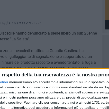
d by
di Bisceglie hanno denunciato a piede libero un sub 26enne
resso "La Salata".
ella zona, mercoledì mattina la Guardia Costiera ha
rivo di galleggiante di segnalazione e supportato da un
o in mare del prodotto raccolto e avendo tentato la fuga a
cuperati circa 15 kg di datteri contenuti in una sacca
ggiamento utilizzato dal subacqueo.
l rispetto della tua riservatezza è la nostra prior
artner
memorizziamo e/o accediamo a informazioni su un dispositivo, c
lora e alla fauna marina nell'attività di estrazione illegale
ali, come identificatori univoci e informazioni standard inviate da un di
to si tratta di un mollusco bivalve che cresce all'interno di
zzati, misurazione di annunci e contenuti, analisi dell'audience e svilupp
 motivo per cui per pescarli è necessario distruggere e
i e i nostri partner possiamo utilizzare dati precisi di geolocalizzazione 
del dispositivo. Puoi fare clic per consentire a noi e ai nostri 1731 partn
ato il Capitano di Fregata Sergio Castellano, Comandante
critte. In alternativa puoi accedere a informazioni più dettagliate e modif