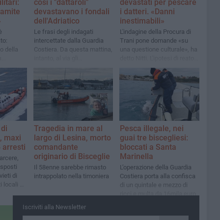
litari:
così i "dattaroli"
devastati per pescare
namite
devastavano i fondali
i datteri. «Danni
»
dell'Adriatico
inestimabili»
è
Le frasi degli indagati
L'indagine della Procura di
to:
intercettate dalla Guardia
Trani pone domande «su
o della
Costiera. Da questa mattina,
una questione culturale», ha
a
intanto, al via gli
detto Nitti. L'ipotesi di reato
imi
interrogatori di garanzia
è procurato disastro
ambientale
di
Tragedia in mare al
Pesca illegale, nei
e, maxi
largo di Lesina, morto
guai tre biscegliesi:
 arresti
comandante
bloccati a Santa
originario di Bisceglie
Marinella
carcere,
isposti
Il 58enne sarebbe rimasto
L’operazione della Guardia
ieti di
intrappolato nella timoniera
Costiera porta alla confisca
 locali e
di un quintale e mezzo di
ricci e multa da 16mila euro
Iscriviti alla Newsletter