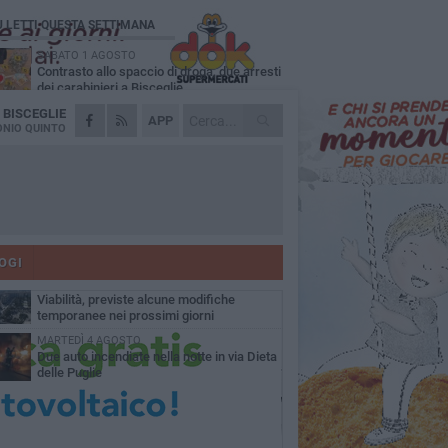
Ù LETTI QUESTA SETTIMANA
SABATO 1 AGOSTO
Contrasto allo spaccio di droga, due arresti
dei carabinieri a Bisceglie
A
BISCEGLIE
VENERDÌ 31 LUGLIO
APP
Torna l'appuntamento con la Pastasciutta
NIO QUINTO
antifascista a Bisceglie
MARTEDÌ 4 AGOSTO
Emergenza caldo, il Comune di Bisceglie
attiva i "rifugi climatici"
MERCOLEDÌ 5 AGOSTO
Dramma alla spiaggia Bi-Marmi: un
anziano ha un malore e perde la vita
OGI
VENERDÌ 31 LUGLIO
Viabilità, previste alcune modifiche
temporanee nei prossimi giorni
MARTEDÌ 4 AGOSTO
Due auto incendiate nella notte in via Dieta
delle Puglie