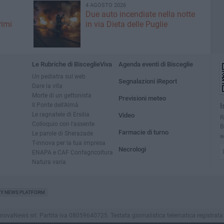
4 AGOSTO 2026
Due auto incendiate nella notte
rimi
in via Dieta delle Puglie
Le Rubriche di BisceglieViva
Agenda eventi di Bisceglie
Un pediatra sul web
Segnalazioni iReport
Dare la vita
Morte di un gettonista
Previsioni meteo
Il Ponte dell'Almà
I
Le ragnatele di Ersilia
Video
R
Colloquio con l'assente
B
Farmacie di turno
Le parole di Sherazade
a
T-innova per la tua impresa
Necrologi
ENAPA e CAF Confagricoltura
Natura varia
TY NEWS PLATFORM
vaNews srl. Partita iva 08059640725. Testata giornalistica telematica registrata press