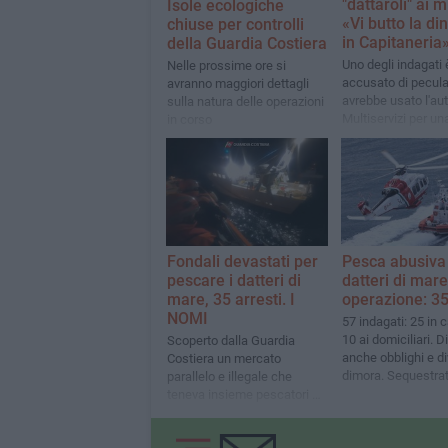
"dattaroli" ai mi
Isole ecologiche
«Vi butto la di
chiuse per controlli
in Capitaneria
della Guardia Costiera
Uno degli indagati 
Nelle prossime ore si
accusato di pecula
avranno maggiori dettagli
avrebbe usato l'aut
sulla natura delle operazioni
Multiservizi per un
in corso
consegna. Ieri i pr
interrogatori
Fondali devastati per
Pesca abusiva 
pescare i datteri di
datteri di mar
mare, 35 arresti. I
operazione: 35
NOMI
57 indagati: 25 in 
10 ai domiciliari. D
Scoperto dalla Guardia
anche obblighi e div
Costiera un mercato
dimora. Sequestrati
parallelo e illegale che
box commerciali
teneva insieme pescatori di
frodo e esercizi commerciali