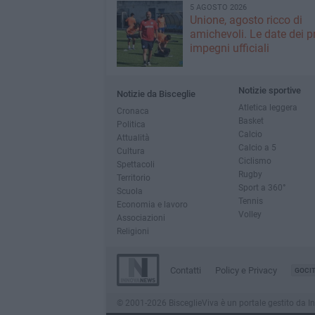
5 AGOSTO 2026
Unione, agosto ricco di
amichevoli. Le date dei p
impegni ufficiali
Notizie sportive
Notizie da Bisceglie
Atletica leggera
Cronaca
Basket
Politica
Calcio
Attualità
Calcio a 5
Cultura
Ciclismo
Spettacoli
Rugby
Territorio
Sport a 360°
Scuola
Tennis
Economia e lavoro
Volley
Associazioni
Religioni
Contatti
Policy e Privacy
GOCI
© 2001-2026 BisceglieViva è un portale gestito da Inno