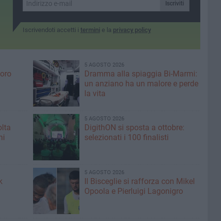
Iscriviti
Iscrivendoti accetti i
termini
e la
privacy policy
5 AGOSTO 2026
voro
Dramma alla spiaggia Bi-Marmi:
un anziano ha un malore e perde
la vita
5 AGOSTO 2026
olta
DigithON si sposta a ottobre:
ni
selezionati i 100 finalisti
5 AGOSTO 2026
k
Il Bisceglie si rafforza con Mikel
Opoola e Pierluigi Lagonigro