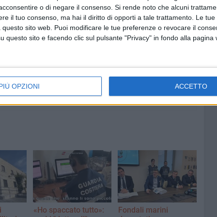
ompetente su Bisceglie.
acconsentire o di negare il consenso.
Si rende noto che alcuni trattamen
e il tuo consenso, ma hai il diritto di opporti a tale trattamento. Le tue
 questo sito web. Puoi modificare le tue preferenze o revocare il conse
questo sito e facendo clic sul pulsante "Privacy" in fondo alla pagina
6 AGOSTO 2026
menico
L'Unione allunga il roster con i
a di
2009 Andrea Torchetti,
Alessandro La Notte e Marco
Zitoli
PIÙ OPZIONI
ACCETTO
i
«Ho spaccato tutto»:
Fondali marini