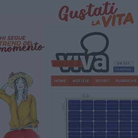
30.727
FANPAGE
HOME
NOTIZIE
SPORT
RUBRICHE