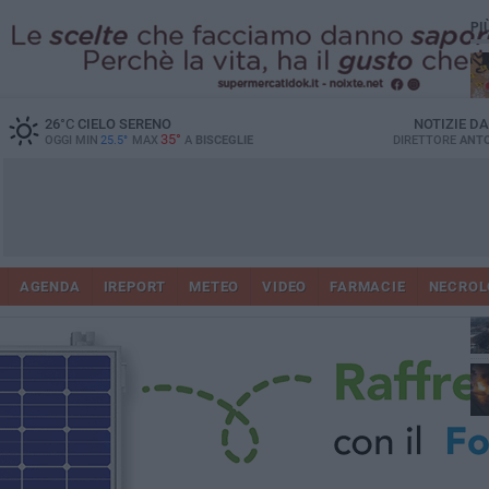
PI
26
°C
CIELO SERENO
NOTIZIE D
35°
OGGI MIN
25.5°
MAX
A
BISCEGLIE
DIRETTORE
ANTO
AGENDA
IREPORT
METEO
VIDEO
FARMACIE
NECROL