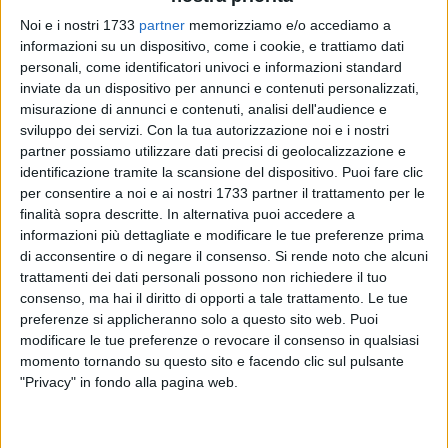
Noi e i nostri 1733
partner
memorizziamo e/o accediamo a
informazioni su un dispositivo, come i cookie, e trattiamo dati
personali, come identificatori univoci e informazioni standard
inviate da un dispositivo per annunci e contenuti personalizzati,
misurazione di annunci e contenuti, analisi dell'audience e
sviluppo dei servizi.
Con la tua autorizzazione noi e i nostri
Domenica 31 maggio e martedì 2 giugno sono state due
partner possiamo utilizzare dati precisi di geolocalizzazione e
giornate di grande soddisfazione per la Compagnia dei
identificazione tramite la scansione del dispositivo. Puoi fare clic
Teatranti di Bisceglie/Trani. Il 31 maggio alla premiazione
per consentire a noi e ai nostri 1733 partner il trattamento per le
finalità sopra descritte. In alternativa puoi accedere a
della 9a rassegna teatrale «Domenico Modugno» - Città di
informazioni più dettagliate e modificare le tue preferenze prima
San Pietro Vernotico (BR) la Compagnia è risultata vincitrice
di acconsentire o di negare il consenso.
Si rende noto che alcuni
della stessa con lo spettacolo «Miseria e Nobiltà" per la regia
trattamenti dei dati personali possono non richiedere il tuo
di Lella Mastrapasqua, e due degli attori del cast, padre e
consenso, ma hai il diritto di opporti a tale trattamento. Le tue
figlio nella vita nonché sulla scena e cioè Andrea e Karol
preferenze si applicheranno solo a questo sito web. Puoi
d'Amore, sono risultati vincitori il primo del premio come
modificare le tue preferenze o revocare il consenso in qualsiasi
Miglior attore protagonista nel ruolo di Felice
momento tornando su questo sito e facendo clic sul pulsante
"Privacy" in fondo alla pagina web.
Sciosciammocca ed il secondo del Premio speciale "Danilo
Gargano" per l'eccelsa interpretazione del piccolo
Peppiniello.