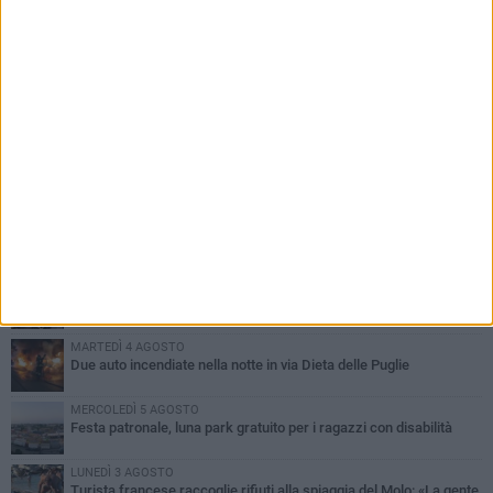
PIÙ LETTI QUESTA SETTIMANA
GIOVEDÌ 6 AGOSTO
Ragazzi biscegliesi diventano virali dopo un'esibizione
improvvisata in aeroporto a Roma-Fiumicino
MARTEDÌ 4 AGOSTO
Emergenza caldo, il Comune di Bisceglie attiva i "rifugi climatici"
MERCOLEDÌ 5 AGOSTO
Dramma alla spiaggia Bi-Marmi: un anziano ha un malore e perde
la vita
MARTEDÌ 4 AGOSTO
Due auto incendiate nella notte in via Dieta delle Puglie
MERCOLEDÌ 5 AGOSTO
Festa patronale, luna park gratuito per i ragazzi con disabilità
LUNEDÌ 3 AGOSTO
Turista francese raccoglie rifiuti alla spiaggia del Molo: «La gente