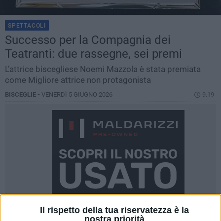
SPETTACOLI
Successo per la Compagnia dei
Teatranti: due rassegne, sei premi
L’attrice biscegliese Noemi Mazzola è stata premiata
come Migliore attrice non protagonista
BISCEGLIE -
VENERDÌ 5 GIUGNO 2026
9.19
Il rispetto della tua riservatezza è la
nostra priorità