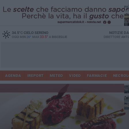
PI
Ro
34.5
°C
CIELO SERENO
NOTIZIE D
33.5°
OGGI MIN
26°
MAX
A
BISCEGLIE
DIRETTORE
ANTO
AGENDA
IREPORT
METEO
VIDEO
FARMACIE
NECROL
ab