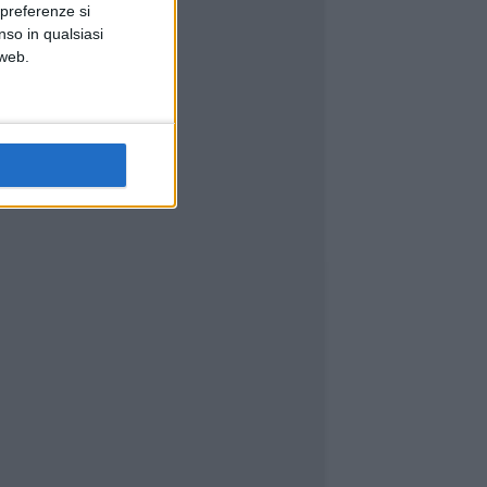
 preferenze si
nso in qualsiasi
 web.