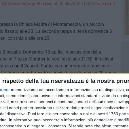
all'interno dei progetti speciali di rilevanza nazionale per il
ile presso la Chiesa Madre di Montemesola, un piccolo
io fissato alle 20. La seconda tappa si terrà domenica 6
ri, con inizio alle ore 20.
 Bisceglie. Domenica 13 aprile, in occasione della
one in Piazza Margherita con inizio alle 11:30. Il festival
mitanza con il Venerdì Santo, con un momento musicale
. L'ultimo appuntamento è previsto per domenica 20 aprile,
za San Francesco a partire dalle 11:30.
l rispetto della tua riservatezza è la nostra prior
artner
memorizziamo e/o accediamo a informazioni su un dispositivo, c
di presentare il Festival di Pasqua, un evento che
ali, come identificatori univoci e informazioni standard inviate da un di
 Bisceglie, ma anche Bari e Montemesola» ha dichiarato
zzati, misurazione di annunci e contenuti, analisi dell'audience e svilupp
one. «Sarà un'occasione unica per celebrare insieme la
i e i nostri partner possiamo utilizzare dati precisi di geolocalizzazione 
 ha concluso Parisi.
del dispositivo. Puoi fare clic per consentire a noi e ai nostri 1733 partn
critte. In alternativa puoi accedere a informazioni più dettagliate e modif
acconsentire o di negare il consenso.
Si rende noto che alcuni trattamen