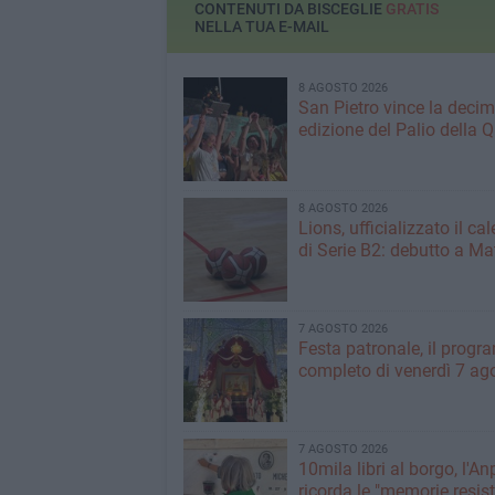
CONTENUTI DA BISCEGLIE
GRATIS
NELLA TUA E-MAIL
8 AGOSTO 2026
San Pietro vince la deci
edizione del Palio della 
8 AGOSTO 2026
Lions, ufficializzato il ca
di Serie B2: debutto a Ma
7 AGOSTO 2026
Festa patronale, il prog
completo di venerdì 7 ag
7 AGOSTO 2026
10mila libri al borgo, l'An
ricorda le "memorie resist