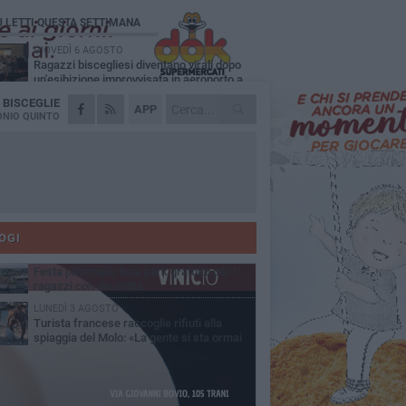
Ù LETTI QUESTA SETTIMANA
GIOVEDÌ 6 AGOSTO
Ragazzi biscegliesi diventano virali dopo
un'esibizione improvvisata in aeroporto a
ma-Fiumicino
A
BISCEGLIE
MARTEDÌ 4 AGOSTO
APP
Emergenza caldo, il Comune di Bisceglie
NIO QUINTO
attiva i "rifugi climatici"
MERCOLEDÌ 5 AGOSTO
Dramma alla spiaggia Bi-Marmi: un
anziano ha un malore e perde la vita
MARTEDÌ 4 AGOSTO
Due auto incendiate nella notte in via Dieta
delle Puglie
OGI
MERCOLEDÌ 5 AGOSTO
Festa patronale, luna park gratuito per i
ragazzi con disabilità
LUNEDÌ 3 AGOSTO
Turista francese raccoglie rifiuti alla
spiaggia del Molo: «La gente si sta ormai
ituando»