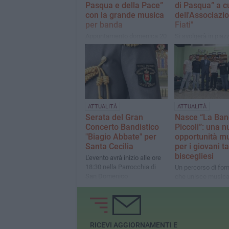
Pasqua e della Pace”
di Pasqua” a c
con la grande musica
dell'Associazio
per banda
Fiati"
Appuntamento domenica 20
Si svolgerà in piaz
aprile in Piazza San
Margherita a partir
Francesco
ATTUALITÀ
ATTUALITÀ
Serata del Gran
Nasce “La Ban
Concerto Bandistico
Piccoli”: una 
"Biagio Abbate" per
opportunità m
Santa Cecilia
per i giovani ta
biscegliesi
L'evento avrà inizio alle ore
18:30 nella Parrocchia di
Un percorso di fo
San Domenico
che unisce musica
socializzazione pe
e ragazzi dai 6 ai 1
RICEVI AGGIORNAMENTI E