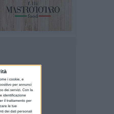
ità
ome i cookie, e
spositivo per annunci
o dei servizi.
Con la
e identificazione
er il trattamento per
icare le tue
ti dei dati personali