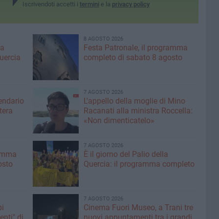
Iscrivendoti accetti i
termini
e la
privacy policy
8 AGOSTO 2026
ma
Festa Patronale, il programma
Quercia
completo di sabato 8 agosto
7 AGOSTO 2026
lendario
L'appello della moglie di Mino
tera
Racanati alla ministra Roccella:
«Non dimenticatelo»
7 AGOSTO 2026
ramma
È il giorno del Palio della
osto
Quercia: il programma completo
7 AGOSTO 2026
pi
Cinema Fuori Museo, a Trani tre
enti" di
nuovi appuntamenti tra i grandi