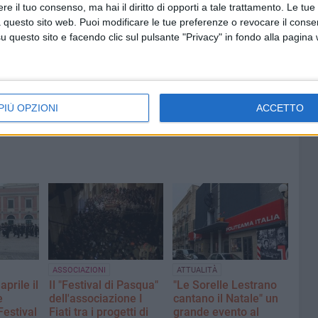
e il tuo consenso, ma hai il diritto di opporti a tale trattamento. Le tue
 questo sito web. Puoi modificare le tue preferenze o revocare il conse
8 AGOSTO 2026
questo sito e facendo clic sul pulsante "Privacy" in fondo alla pagina
fioso
Latitanti del clan Capriati
asolare
arrestati, le parole del colonnello
Massimiliano Galasso
PIÙ OPZIONI
ACCETTO
ASSOCIAZIONI
ATTUALITÀ
aprile il
Il "Festival di Pasqua"
"Le Sorelle Lestrano
e
dell'associazione I
cantano il Natale" un
Festival
Fiati tra i progetti di
grande evento al