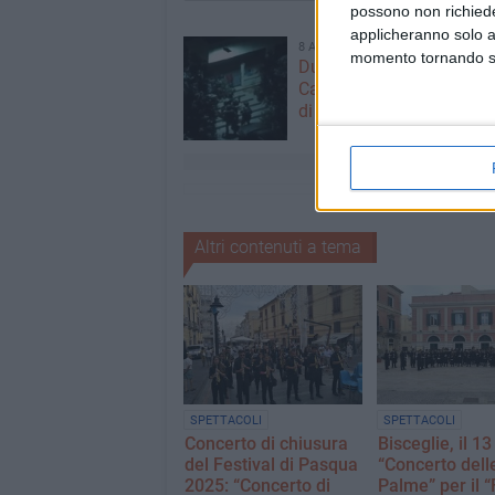
possono non richieder
applicheranno solo a
8 AGOSTO 2026
momento tornando su 
Due latitanti del clan ma
Capriati arrestati in un c
di Bisceglie
Altri contenuti a tema
SPETTACOLI
SPETTACOLI
Concerto di chiusura
Bisceglie, il 13 
del Festival di Pasqua
“Concerto dell
2025: “Concerto di
Palme” per il “