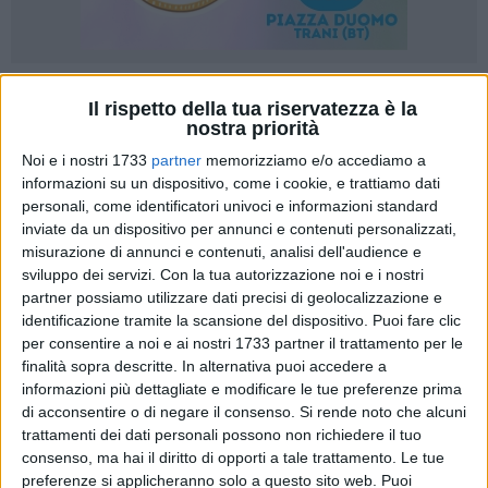
4
Il rispetto della tua riservatezza è la
nostra priorità
Noi e i nostri 1733
partner
memorizziamo e/o accediamo a
«Sono rimasto sorpreso quando, qualche giorno fa, è stata
informazioni su un dispositivo, come i cookie, e trattiamo dati
personali, come identificatori univoci e informazioni standard
pubblicata sull'Albo Pretorio della Città una Determina
inviate da un dispositivo per annunci e contenuti personalizzati,
Comunale, nella quale si legge che la gestione della
misurazione di annunci e contenuti, analisi dell'audience e
Biblioteca Comunale di Bisceglie è stata finalmente
sviluppo dei servizi.
Con la tua autorizzazione noi e i nostri
assegnata. L'affidamento è a beneficio della Lilith Med 2000,
partner possiamo utilizzare dati precisi di geolocalizzazione e
una cooperativa di Barletta che, tra i vari servizi offerti, si
identificazione tramite la scansione del dispositivo. Puoi fare clic
occupa di gestione bibliotecaria.
per consentire a noi e ai nostri 1733 partner il trattamento per le
finalità sopra descritte. In alternativa puoi accedere a
informazioni più dettagliate e modificare le tue preferenze prima
Insomma, sembrerebbe che finalmente ci siamo, Bisceglie
di acconsentire o di negare il consenso.
Si rende noto che alcuni
avrà nuovamente la sua Biblioteca Comunale. Eppure,
trattamenti dei dati personali possono non richiedere il tuo
alcune cose non sono chiare.
consenso, ma hai il diritto di opporti a tale trattamento. Le tue
preferenze si applicheranno solo a questo sito web. Puoi