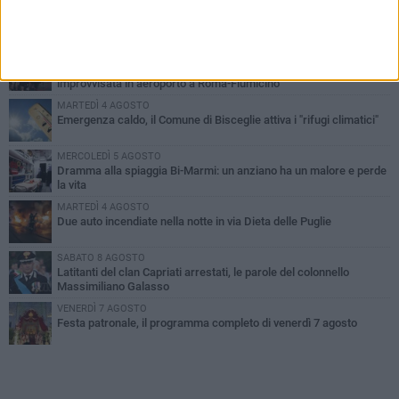
PIÙ LETTI QUESTA SETTIMANA
GIOVEDÌ 6 AGOSTO
Ragazzi biscegliesi diventano virali dopo un'esibizione
improvvisata in aeroporto a Roma-Fiumicino
MARTEDÌ 4 AGOSTO
Emergenza caldo, il Comune di Bisceglie attiva i "rifugi climatici"
MERCOLEDÌ 5 AGOSTO
Dramma alla spiaggia Bi-Marmi: un anziano ha un malore e perde
la vita
MARTEDÌ 4 AGOSTO
Due auto incendiate nella notte in via Dieta delle Puglie
SABATO 8 AGOSTO
Latitanti del clan Capriati arrestati, le parole del colonnello
Massimiliano Galasso
VENERDÌ 7 AGOSTO
Festa patronale, il programma completo di venerdì 7 agosto