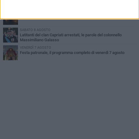
la vita
MARTEDÌ 4 AGOSTO
Due auto incendiate nella notte in via Dieta delle Puglie
SABATO 8 AGOSTO
Latitanti del clan Capriati arrestati, le parole del colonnello
Massimiliano Galasso
VENERDÌ 7 AGOSTO
Festa patronale, il programma completo di venerdì 7 agosto