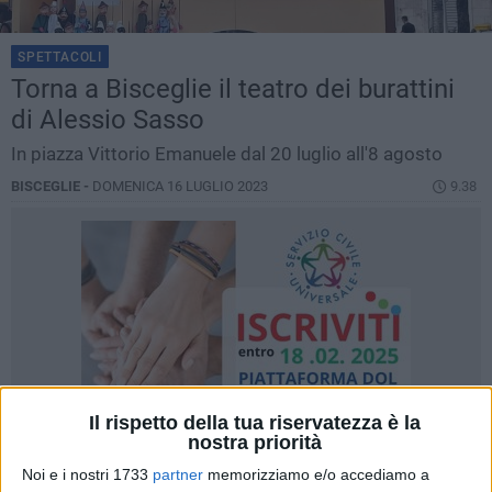
SPETTACOLI
Torna a Bisceglie il teatro dei burattini
di Alessio Sasso
In piazza Vittorio Emanuele dal 20 luglio all'8 agosto
BISCEGLIE -
DOMENICA 16 LUGLIO 2023
9.38
Il rispetto della tua riservatezza è la
nostra priorità
Noi e i nostri 1733
partner
memorizziamo e/o accediamo a