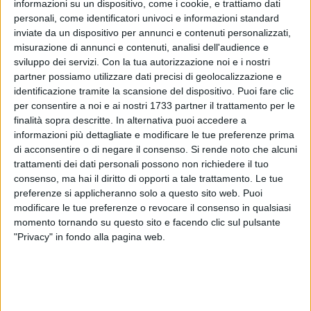
informazioni su un dispositivo, come i cookie, e trattiamo dati
personali, come identificatori univoci e informazioni standard
198
inviate da un dispositivo per annunci e contenuti personalizzati,
misurazione di annunci e contenuti, analisi dell'audience e
sviluppo dei servizi.
Con la tua autorizzazione noi e i nostri
partner possiamo utilizzare dati precisi di geolocalizzazione e
Torna anche quest'anno a
Bisceglie
il
Teatro nazionale dei
identificazione tramite la scansione del dispositivo. Puoi fare clic
burattini di Alessio Sasso
, giovane biscegliese che gira tutto
per consentire a noi e ai nostri 1733 partner il trattamento per le
il paese con le sue marionette, intrattenendo i bambini con le
finalità sopra descritte. In alternativa puoi accedere a
informazioni più dettagliate e modificare le tue preferenze prima
loro fantastiche avventure.
di acconsentire o di negare il consenso.
Si rende noto che alcuni
trattamenti dei dati personali possono non richiedere il tuo
Il teatro sarà posizionato in piazza Vittorio Emanuele dal
20
consenso, ma hai il diritto di opporti a tale trattamento. Le tue
luglio all'8 agosto
. Tre gli spettacoli giornalieri (19:30, 20:30
preferenze si applicheranno solo a questo sito web. Puoi
e 21:30) che per tutta la permanenza del teatro a Bisceglie
modificare le tue preferenze o revocare il consenso in qualsiasi
saranno diversi, per la gioia dei bambini e anche degli adulti
momento tornando su questo sito e facendo clic sul pulsante
che da sempre restano affascinati da questi spettacoli.
"Privacy" in fondo alla pagina web.
Anche questa iniziativa si inserisce all'interno del cartellone
dell'estate biscegliese, presentata nei giorni scorsi
dall'amministrazione comunale.