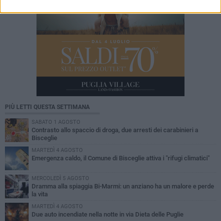
PIÙ LETTI QUESTA SETTIMANA
SABATO 1 AGOSTO
Contrasto allo spaccio di droga, due arresti dei carabinieri a
Bisceglie
MARTEDÌ 4 AGOSTO
Emergenza caldo, il Comune di Bisceglie attiva i "rifugi climatici"
MERCOLEDÌ 5 AGOSTO
Dramma alla spiaggia Bi-Marmi: un anziano ha un malore e perde
la vita
MARTEDÌ 4 AGOSTO
Due auto incendiate nella notte in via Dieta delle Puglie