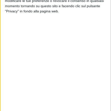
quando era ancora un documento in bozza da
modificare le tue preferenze o revocare il consenso in qualsiasi
adottare che dopo l'adozione, avviando la
momento tornando su questo sito e facendo clic sul pulsante
conferenza di servizio, durante la quale sono
"Privacy" in fondo alla pagina web.
state recepite numerose osservazioni e colte
perplessità su criticità che andavano corrette.
E non ci siamo tirati indietro. Sono stati
avviati tavoli tecnici, in cui sono state
affrontate diverse questioni e si è cercato, per
quanto possibile, di correggere il tiro rispetto
alle problematiche più evidenti. E infatti sono
stati rivisti il dimensionamento e la
suddivisione dei lotti dei singoli ATO, è stato
ridefinito in diminuzione il costo complessivo
del servizio di TPL e rafforzata la clausola
sociale che prevede la tutela dei diritti dei
lavoratori, la difesa dei posti di lavoro, dei
salari e anche della sede di lavoro.
Il PTS 2024-2026 è un documento di
programmazione, che ridisegna il trasporto
pubblico su gomma della Regione Puglia,