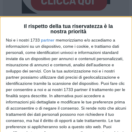
Il rispetto della tua riservatezza è la
89
nostra priorità
Dichiarazione dell'assessore regionale ai Trasporti e alla
Noi e i nostri 1733
partner
memorizziamo e/o accediamo a
Mobilità sostenibile, Debora Ciliento, a margine
informazioni su un dispositivo, come i cookie, e trattiamo dati
dell'approvazione da parte della Giunta regionale del Piano
personali, come identificatori univoci e informazioni standard
Triennale dei Servizi di Trasporto pubblico locale (PTS) per il
inviate da un dispositivo per annunci e contenuti personalizzati,
misurazione di annunci e contenuti, analisi dell'audience e
periodo 2024-2026 e dell'aggiornamento dell'avviso di
sviluppo dei servizi.
Con la tua autorizzazione noi e i nostri
preinformazione, volto a dare avvio alla celebrazione della
partner possiamo utilizzare dati precisi di geolocalizzazione e
gara per l'affidamento dei servizi di TPL su gomma da indire
identificazione tramite la scansione del dispositivo. Puoi fare clic
nell'ambito dell'ATO regionale.
per consentire a noi e ai nostri 1733 partner il trattamento per le
finalità sopra descritte. In alternativa puoi accedere a
"E' stato un lungo percorso basato sul
informazioni più dettagliate e modificare le tue preferenze prima
confronto e sulla condivisione. Il Piano è
di acconsentire o di negare il consenso.
Si rende noto che alcuni
stato presentato agli stakeholder, agli enti
trattamenti dei dati personali possono non richiedere il tuo
locali, ai sindacati, alle aziende di trasporto,
consenso, ma hai il diritto di opporti a tale trattamento. Le tue
alle associazioni datoriali di categoria sia
preferenze si applicheranno solo a questo sito web. Puoi