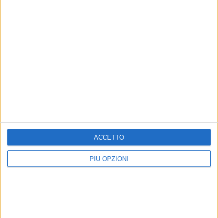
Altri contenuti a tema
ACCETTO
PIÙ OPZIONI