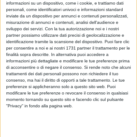
informazioni su un dispositivo, come i cookie, e trattiamo dati
personali, come identificatori univoci e informazioni standard
inviate da un dispositivo per annunci e contenuti personalizzati,
47
misurazione di annunci e contenuti, analisi dell'audience e
sviluppo dei servizi.
Con la tua autorizzazione noi e i nostri
partner possiamo utilizzare dati precisi di geolocalizzazione e
identificazione tramite la scansione del dispositivo. Puoi fare clic
Tre studentesse dell'istituto "Giacinto Dell'Olio" di Bisceglie -
per consentire a noi e ai nostri 1731 partner il trattamento per le
la nostra Aurora Marinelli, Alessia Caggianelli e Dalila Troilo -
finalità sopra descritte. In alternativa puoi accedere a
si sono aggiudicate un riconoscimento speciale nell'ambito
informazioni più dettagliate e modificare le tue preferenze prima
del concorso "Legalità e cultura dell'etica 2018-2019"
di acconsentire o di negare il consenso.
Si rende noto che alcuni
promosso in occasione dell'ottava giornata della legalità sul
trattamenti dei dati personali possono non richiedere il tuo
consenso, ma hai il diritto di opporti a tale trattamento. Le tue
tema "Il rispetto della persona, con l'educazione ai valori e ai
preferenze si applicheranno solo a questo sito web. Puoi
sentimenti, come contrasto alla violenza e alla violazione dei
modificare le tue preferenze o revocare il consenso in qualsiasi
diritti umani".
momento tornando su questo sito e facendo clic sul pulsante
"Privacy" in fondo alla pagina web.
Le giovanissime biscegliesi, studentesse della classe 4A del
liceo economico sociale, hanno realizzato un
cortometraggio, della durata di tre minuti, teso alla
sensibilizzazione contro la violenza sulle donne,