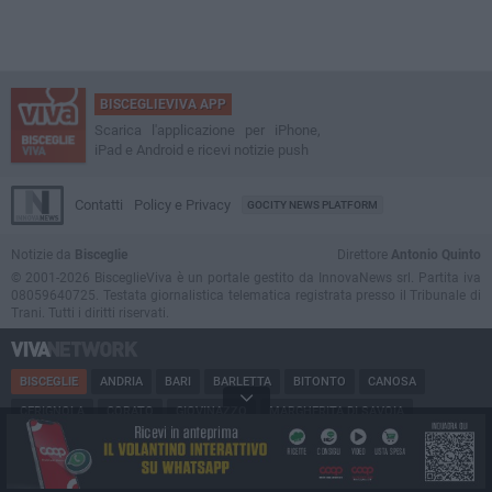
BISCEGLIEVIVA APP
Scarica l'applicazione per iPhone,
iPad e Android e ricevi notizie push
Contatti
Policy e Privacy
GOCITY NEWS PLATFORM
Notizie da
Bisceglie
Direttore
Antonio Quinto
© 2001-2026 BisceglieViva è un portale gestito da InnovaNews srl. Partita iva
08059640725. Testata giornalistica telematica registrata presso il Tribunale di
Trani. Tutti i diritti riservati.
BISCEGLIE
ANDRIA
BARI
BARLETTA
BITONTO
CANOSA
CERIGNOLA
CORATO
GIOVINAZZO
MARGHERITA DI SAVOIA
MINERVINO
MODUGNO
MOLFETTA
PUGLIA
RUVO
SAN FERDINANDO
SPINAZZOLA
TERLIZZI
TRANI
TRINITAPOLI