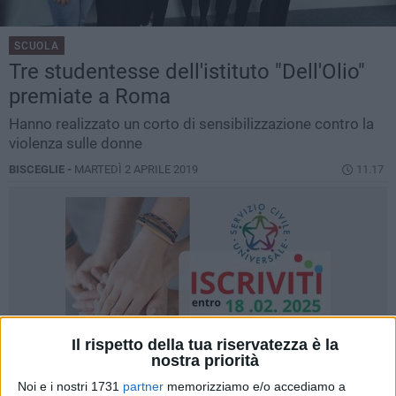
SCUOLA
Tre studentesse dell'istituto "Dell'Olio"
premiate a Roma
Hanno realizzato un corto di sensibilizzazione contro la
violenza sulle donne
BISCEGLIE -
MARTEDÌ 2 APRILE 2019
11.17
Il rispetto della tua riservatezza è la
nostra priorità
Noi e i nostri 1731
partner
memorizziamo e/o accediamo a