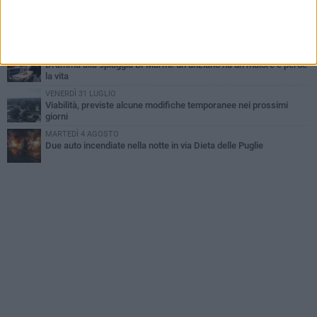
MARTEDÌ 4 AGOSTO
Emergenza caldo, il Comune di Bisceglie attiva i "rifugi climatici"
MERCOLEDÌ 5 AGOSTO
Dramma alla spiaggia Bi-Marmi: un anziano ha un malore e perde
la vita
VENERDÌ 31 LUGLIO
Viabilità, previste alcune modifiche temporanee nei prossimi
giorni
MARTEDÌ 4 AGOSTO
Due auto incendiate nella notte in via Dieta delle Puglie