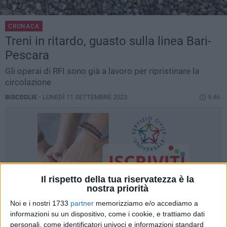
CRONACA
Treni in ritardo, guasto sulla linea Bari-
Pescara
Gli operai di RFI sono già a lavoro per ripristinare la
circolazione
BISCEGLIE -
LUNEDÌ 11 SETTEMBRE 2023
9.46
Il rispetto della tua riservatezza è la
nostra priorità
Noi e i nostri 1733
partner
memorizziamo e/o accediamo a
informazioni su un dispositivo, come i cookie, e trattiamo dati
personali, come identificatori univoci e informazioni standard