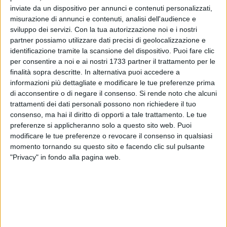
inviate da un dispositivo per annunci e contenuti personalizzati,
misurazione di annunci e contenuti, analisi dell'audience e
sviluppo dei servizi.
Con la tua autorizzazione noi e i nostri
57
partner possiamo utilizzare dati precisi di geolocalizzazione e
identificazione tramite la scansione del dispositivo. Puoi fare clic
per consentire a noi e ai nostri 1733 partner il trattamento per le
finalità sopra descritte. In alternativa puoi accedere a
Treni in ritardo sulla linea adriatica Bari-Pescara. Dalle 8.50
informazioni più dettagliate e modificare le tue preferenze prima
di lunedì 11 settembre tutta la circolazione ferroviaria è
di acconsentire o di negare il consenso.
Si rende noto che alcuni
rallentata a causa un guasto alla linea tra Bari Parco Nord e
trattamenti dei dati personali possono non richiedere il tuo
Bari Santo Spirito. I treni, sia quelli a lunga percorrenza che
consenso, ma hai il diritto di opporti a tale trattamento. Le tue
quelli regionali, stanno registrando parecchi minuti di ritardo.
preferenze si applicheranno solo a questo sito web. Puoi
modificare le tue preferenze o revocare il consenso in qualsiasi
È stato richiesto l'intervento dei tecnici per consentire la
momento tornando su questo sito e facendo clic sul pulsante
"Privacy" in fondo alla pagina web.
regolare ripresa della circolazione ferroviaria.
8 AGOSTO 2026
Due latitanti del clan mafioso Capriati arrestati
in un casolare di Bisceglie