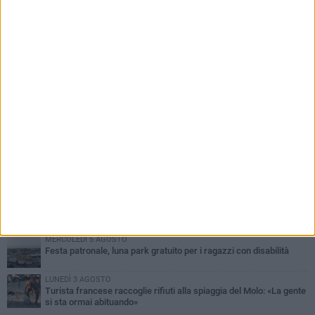
PIÙ LETTI QUESTA SETTIMANA
GIOVEDÌ 6 AGOSTO
Ragazzi biscegliesi diventano virali dopo un'esibizione
improvvisata in aeroporto a Roma-Fiumicino
MARTEDÌ 4 AGOSTO
Emergenza caldo, il Comune di Bisceglie attiva i "rifugi climatici"
MERCOLEDÌ 5 AGOSTO
Dramma alla spiaggia Bi-Marmi: un anziano ha un malore e perde
la vita
MARTEDÌ 4 AGOSTO
Due auto incendiate nella notte in via Dieta delle Puglie
MERCOLEDÌ 5 AGOSTO
Festa patronale, luna park gratuito per i ragazzi con disabilità
LUNEDÌ 3 AGOSTO
Turista francese raccoglie rifiuti alla spiaggia del Molo: «La gente
si sta ormai abituando»