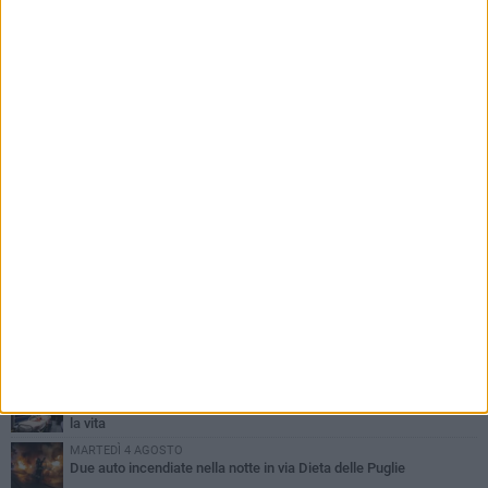
PIÙ LETTI QUESTA SETTIMANA
GIOVEDÌ 6 AGOSTO
Ragazzi biscegliesi diventano virali dopo un'esibizione
improvvisata in aeroporto a Roma-Fiumicino
MARTEDÌ 4 AGOSTO
Emergenza caldo, il Comune di Bisceglie attiva i "rifugi climatici"
MERCOLEDÌ 5 AGOSTO
Dramma alla spiaggia Bi-Marmi: un anziano ha un malore e perde
la vita
MARTEDÌ 4 AGOSTO
Due auto incendiate nella notte in via Dieta delle Puglie