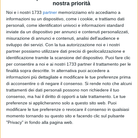
nostra priorità
Noi e i nostri 1733
partner
memorizziamo e/o accediamo a
1
informazioni su un dispositivo, come i cookie, e trattiamo dati
personali, come identificatori univoci e informazioni standard
inviate da un dispositivo per annunci e contenuti personalizzati,
Secondo un report realizzato per Pugliapromozione e
misurazione di annunci e contenuti, analisi dell'audience e
sviluppo dei servizi.
Con la tua autorizzazione noi e i nostri
presentato al TTG di Rimini da Roberta Garibaldi, la Puglia si
partner possiamo utilizzare dati precisi di geolocalizzazione e
conferma una delle mete enogastronomiche più apprezzate
identificazione tramite la scansione del dispositivo. Puoi fare clic
d'Italia. La regione conquista il primo posto in classifica con
per consentire a noi e ai nostri 1733 partner il trattamento per le
il 41% delle preferenze, a pari merito con la Toscana, per
finalità sopra descritte. In alternativa puoi accedere a
riconoscimento da parte dei turisti italiani.
informazioni più dettagliate e modificare le tue preferenze prima
di acconsentire o di negare il consenso.
Si rende noto che alcuni
Tra i prodotti pugliesi più noti spiccano: le orecchiette alle
trattamenti dei dati personali possono non richiedere il tuo
consenso, ma hai il diritto di opporti a tale trattamento. Le tue
cime di rapa (35%),l'olio extravergine d'oliva (28%), i taralli
preferenze si applicheranno solo a questo sito web. Puoi
(26%), il vino (17%), la focaccia (13%), i pasticciotti e il pesce
modificare le tue preferenze o revocare il consenso in qualsiasi
(entrambi al 10%).
momento tornando su questo sito e facendo clic sul pulsante
"Privacy" in fondo alla pagina web.
Le motivazioni del turismo enogastronomico
Tra le motivazioni per scoprire l'enogastronomia pugliese