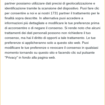
possibilità di fermarsi per una colazione, un aperitivo o un
partner possiamo utilizzare dati precisi di geolocalizzazione e
cocktail, ma con la rinnovata gestione la proposta dell'Extra
identificazione tramite la scansione del dispositivo. Puoi fare clic
Bar
si arricchisce di ricette
che spaziano tra i gusti
per consentire a noi e ai nostri 1731 partner il trattamento per le
finalità sopra descritte. In alternativa puoi accedere a
riconoscibili della tradizione italiana, dalla caprese alla cacio
informazioni più dettagliate e modificare le tue preferenze prima
e pepe, dal riso, patate e cozze tipico della cucina pugliese,
di acconsentire o di negare il consenso.
Si rende noto che alcuni
fino alle pinse e ai piatti di mare.
trattamenti dei dati personali possono non richiedere il tuo
consenso, ma hai il diritto di opporti a tale trattamento. Le tue
Alla guida della cucina c'è lo chef Massimo Cassanelli,
preferenze si applicheranno solo a questo sito web. Puoi
chiamato a interpretare in chiave personale i sapori più
modificare le tue preferenze o revocare il consenso in qualsiasi
familiari, dando vita a quella
trasformazione da bar a
momento tornando su questo sito e facendo clic sul pulsante
"Privacy" in fondo alla pagina web.
bistrot
che racconta la nuova identità dello storico Extra Bar.
L'ultima novità è recentissima e risale all'8 agosto scorso:
all'Extra Bar si affianca un
B&B
, in una posizione strategica
per chi vuole vivere Trani a piedi, a pochi passi dal centro
storico e dal mare. Il bar funge da reception e punto di
accoglienza, offrendo anche la possibilità di scegliere
formule di mezza pensione o pensione completa.