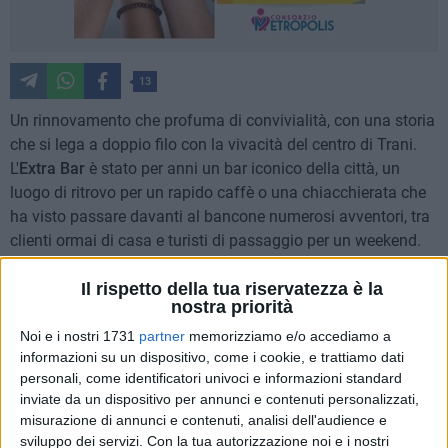
13
Un rinnovamento che profuma di convivialità, con una storia
che si lega a doppio filo con la vivacità del centro di Trani.
L'
Extra Bar
è stato per anni un bar iconico della città, un
luogo di ritrovo per un rapido caffè o una chiacchierata che
ha visto passare davanti al bancone numerosi avventori, tra
clienti ormai di casa e turisti di passaggio per un weekend.
Dopo una parentesi di cambiamenti, dal 9 febbraio ha
Il rispetto della tua riservatezza è la
nostra priorità
ritrovato la sua
identità originaria
, ritornando al suo storico
nome, ma portando con sé grandi novità: non più soltanto
Noi e i nostri 1731
partner
memorizziamo e/o accediamo a
informazioni su un dispositivo, come i cookie, e trattiamo dati
bar, ma un bistrot che propone in tavola
piatti della
personali, come identificatori univoci e informazioni standard
tradizione locale e della cucina italiana.
inviate da un dispositivo per annunci e contenuti personalizzati,
misurazione di annunci e contenuti, analisi dell'audience e
L'atmosfera resta quella conviviale di sempre, con la
sviluppo dei servizi.
Con la tua autorizzazione noi e i nostri