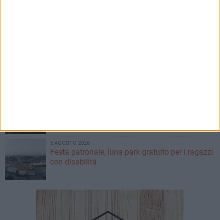
5 AGOSTO 2026
Dramma alla spiaggia Bi-Marmi: un anziano
ha un malore e perde la vita
5 AGOSTO 2026
Agricoltura, al via la raccolta delle segnalazioni
di danni causati dal maltempo
5 AGOSTO 2026
DigithON si sposta a ottobre: selezionati i 100
finalisti
5 AGOSTO 2026
Festa patronale, luna park gratuito per i ragazzi
con disabilità