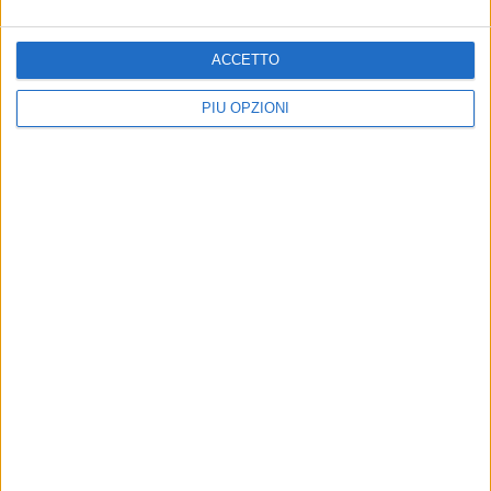
ACCETTO
6 AGOSTO 2026
Alga tossica, ARPA conferma Bandiera Bianca
e valori nella norma per Bisceglie
PIÙ OPZIONI
6 AGOSTO 2026
Preziosa: «I mercati sono abbandonati: di
giorno si sviene, di sera si improvvisa»