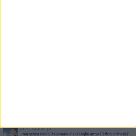
PIÙ LETTI QUESTA SETTIMANA
GIOVEDÌ 6 AGOSTO
Ragazzi biscegliesi diventano virali dopo un'esibizione
improvvisata in aeroporto a Roma-Fiumicino
MARTEDÌ 4 AGOSTO
Emergenza caldo, il Comune di Bisceglie attiva i "rifugi climatici"