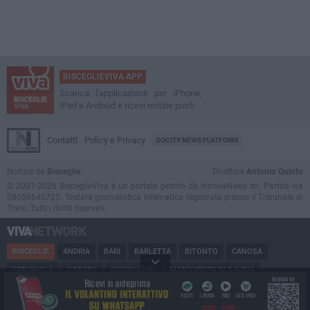
BISCEGLIEVIVA APP
Scarica l'applicazione per iPhone,
iPad e Android e ricevi notizie push
Contatti
Policy e Privacy
GOCITY NEWS PLATFORM
Notizie da
Bisceglie
Direttore
Antonio Quinto
© 2001-2026 BisceglieViva è un portale gestito da InnovaNews srl. Partita iva
08059640725. Testata giornalistica telematica registrata presso il Tribunale di
Trani. Tutti i diritti riservati.
BISCEGLIE
ANDRIA
BARI
BARLETTA
BITONTO
CANOSA
CERIGNOLA
CORATO
GIOVINAZZO
MARGHERITA DI SAVOIA
MINERVINO
MODUGNO
MOLFETTA
PUGLIA
RUVO
SAN FERDINANDO
SPINAZZOLA
TERLIZZI
TRANI
TRINITAPOLI