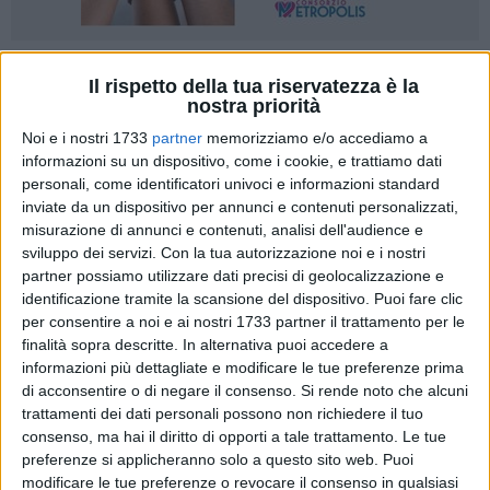
54
Il rispetto della tua riservatezza è la
nostra priorità
Noi e i nostri 1733
partner
memorizziamo e/o accediamo a
Sabato 9 febbraio, nell'auditorium dell'istituto d'istruzione
informazioni su un dispositivo, come i cookie, e trattiamo dati
personali, come identificatori univoci e informazioni standard
secondaria superiore "Sergio Cosmai" di Bisceglie, si è tenuto
inviate da un dispositivo per annunci e contenuti personalizzati,
un incontro informativo dal titolo "Liberi di scegliere",
misurazione di annunci e contenuti, analisi dell'audience e
riservato alle classi quarte e quinte.
sviluppo dei servizi.
Con la tua autorizzazione noi e i nostri
partner possiamo utilizzare dati precisi di geolocalizzazione e
L'evento si è svolto a 10 anni dalla morte di Eluana Englaro,
identificazione tramite la scansione del dispositivo. Puoi fare clic
con la partecipazione di
Norberto Guerriero
, referente
per consentire a noi e ai nostri 1733 partner il trattamento per le
regionale dell'associazione "Luca Coscioni", che ha illustrato
finalità sopra descritte. In alternativa puoi accedere a
informazioni più dettagliate e modificare le tue preferenze prima
ai ragazzi il percorso umano e legale che ha condotto
di acconsentire o di negare il consenso.
Si rende noto che alcuni
all'approvazione della legge sul fine vita (legge n° 219 del 22
trattamenti dei dati personali possono non richiedere il tuo
dicembre 2017).
consenso, ma hai il diritto di opporti a tale trattamento. Le tue
preferenze si applicheranno solo a questo sito web. Puoi
Le storie di Eluana Englaro, Fabiano Antoniani (dj Fabo) e
modificare le tue preferenze o revocare il consenso in qualsiasi