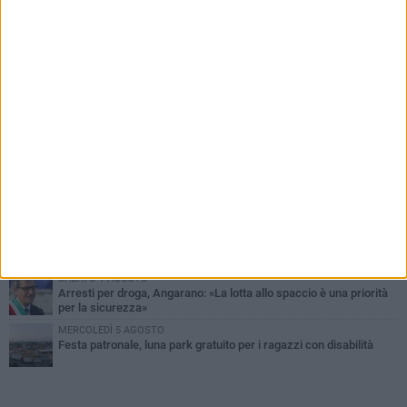
PIÙ LETTI QUESTA SETTIMANA
SABATO 1 AGOSTO
Contrasto allo spaccio di droga, due arresti dei carabinieri a
Bisceglie
MARTEDÌ 4 AGOSTO
Emergenza caldo, il Comune di Bisceglie attiva i "rifugi climatici"
MERCOLEDÌ 5 AGOSTO
Dramma alla spiaggia Bi-Marmi: un anziano ha un malore e perde
la vita
MARTEDÌ 4 AGOSTO
Due auto incendiate nella notte in via Dieta delle Puglie
SABATO 1 AGOSTO
Arresti per droga, Angarano: «La lotta allo spaccio è una priorità
per la sicurezza»
MERCOLEDÌ 5 AGOSTO
Festa patronale, luna park gratuito per i ragazzi con disabilità