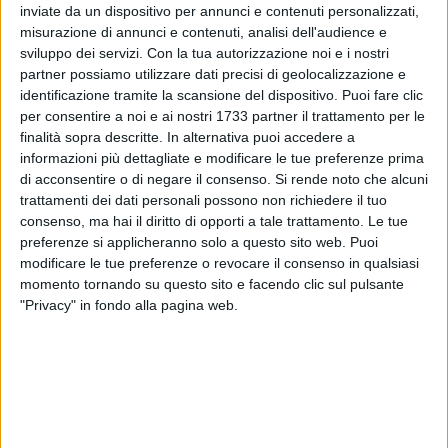
inviate da un dispositivo per annunci e contenuti personalizzati,
16
A cura di
misurazione di annunci e contenuti, analisi dell'audience e
VITO TROILO
sviluppo dei servizi.
Con la tua autorizzazione noi e i nostri
partner possiamo utilizzare dati precisi di geolocalizzazione e
identificazione tramite la scansione del dispositivo. Puoi fare clic
Non sono ancora state accertate le cause del rogo di una
per consentire a noi e ai nostri 1733 partner il trattamento per le
Citroen Zx di colore bianco, avvenuto mercoledì sera intorno
finalità sopra descritte. In alternativa puoi accedere a
informazioni più dettagliate e modificare le tue preferenze prima
alle ore 22:00 nel tratto iniziale di via Giovanni Bivio.
di acconsentire o di negare il consenso.
Si rende noto che alcuni
trattamenti dei dati personali possono non richiedere il tuo
I Vigili del fuoco del distaccamento di Molfetta sono
consenso, ma hai il diritto di opporti a tale trattamento. Le tue
successivamente intervenuti per spegnere le fiamme.
preferenze si applicheranno solo a questo sito web. Puoi
modificare le tue preferenze o revocare il consenso in qualsiasi
Il mezzo è stato quindi rimosso da un carro attrezzi.
momento tornando su questo sito e facendo clic sul pulsante
"Privacy" in fondo alla pagina web.
6 AGOSTO 2026
Ragazzi biscegliesi diventano virali dopo
un'esibizione improvvisata in aeroporto a
Roma-Fiumicino
6 AGOSTO 2026
Aspettando il Palio della Quercia: il Fantapalio