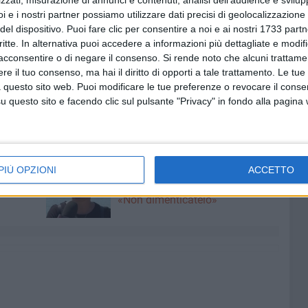
zzati, misurazione di annunci e contenuti, analisi dell'audience e svilupp
i e i nostri partner possiamo utilizzare dati precisi di geolocalizzazione 
del dispositivo. Puoi fare clic per consentire a noi e ai nostri 1733 partn
critte. In alternativa puoi accedere a informazioni più dettagliate e modif
acconsentire o di negare il consenso.
Si rende noto che alcuni trattamen
e il tuo consenso, ma hai il diritto di opporti a tale trattamento. Le tue
o di condizioni climatiche avverse, la Via Crucis non si
 questo sito web. Puoi modificare le tue preferenze o revocare il conse
lla parrocchia di Santa Maria di Costantinopoli.
questo sito e facendo clic sul pulsante "Privacy" in fondo alla pagina
ADONNA DI PASSAVIA
VIA CRUCIS
7 AGOSTO 2026
PIÙ OPZIONI
ACCETTO
lendario
L'appello della moglie di Mino
tera
Racanati alla ministra Roccella:
«Non dimenticatelo»