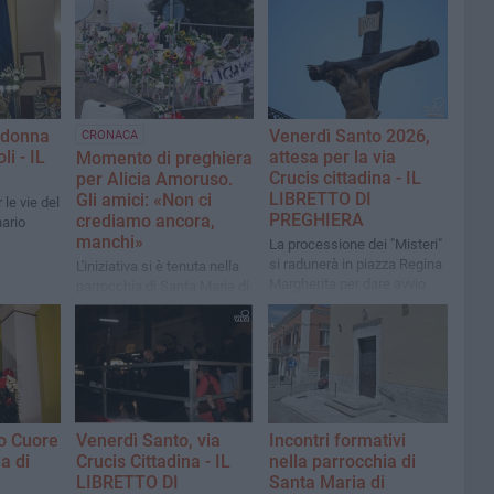
adonna
Venerdì Santo 2026,
CRONACA
li - IL
attesa per la via
Momento di preghiera
Crucis cittadina - IL
per Alicia Amoruso.
LIBRETTO DI
Gli amici: «Non ci
le vie del
PREGHIERA
crediamo ancora,
nario
manchi»
La processione dei "Misteri"
si radunerà in piazza Regina
L'iniziativa si è tenuta nella
Margherita per dare avvio
parrocchia di Santa Maria di
alla preghiera
Costantinopoli, su richiesta
dei compagni di classe e di
catechismo della 12enne
biscegliese
o Cuore
Venerdì Santo, via
Incontri formativi
a di
Crucis Cittadina - IL
nella parrocchia di
LIBRETTO DI
Santa Maria di