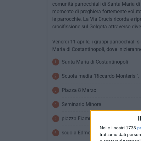
comunità parrocchiali di Santa Maria di
momento di preghiera fortemente voluto 
le parrocchie. La Via Crucis ricorda e rip
crocifissione sul Golgota attraverso div
Venerdì 11 aprile, i gruppi parrocchiali 
Maria di Costantinopoli, dove inizierann
Santa Maria di Costantinopoli
Scuola media "Riccardo Monterisi",
Piazza 8 Marzo
Seminario Minore
I
piazza Fiamme Gialle
Noi e i nostri 1733
p
scuola Edmondo De Amicis
trattiamo dati person