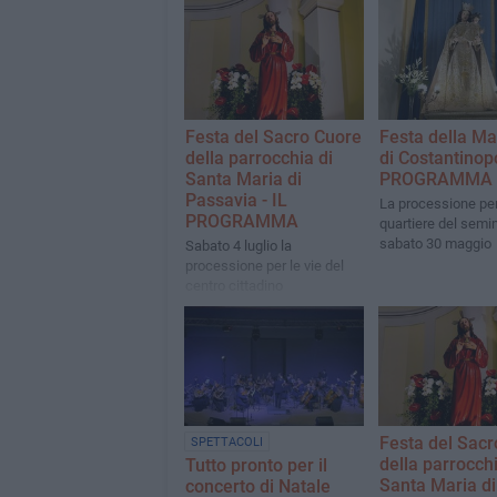
Festa del Sacro Cuore
Festa della M
della parrocchia di
di Costantinopo
Santa Maria di
PROGRAMMA
Passavia - IL
La processione per 
PROGRAMMA
quartiere del semi
sabato 30 maggio
Sabato 4 luglio la
processione per le vie del
centro cittadino
Festa del Sacr
SPETTACOLI
della parrocchi
Tutto pronto per il
Santa Maria di
concerto di Natale