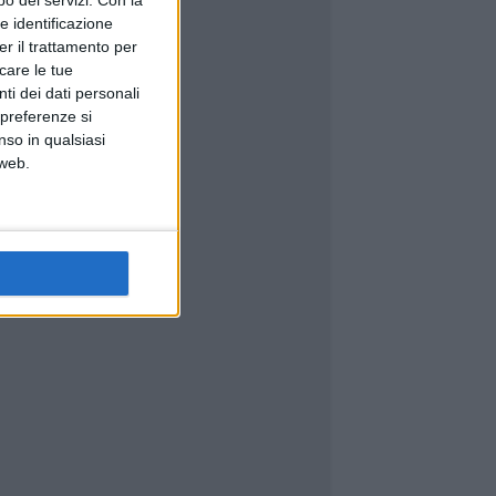
o dei servizi.
Con la
e identificazione
er il trattamento per
icare le tue
ti dei dati personali
 preferenze si
nso in qualsiasi
 web.