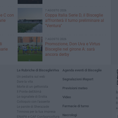
7 AGOSTO 2026
ne C con
Coppa Italia Serie D, il Bisceglie
arie
affronterà il turno preliminare al
"Ventura"
7 AGOSTO 2026
di
Promozione, Don Uva e Virtus
sarie
Bisceglie nel girone A: sarà
ancora derby
Le Rubriche di BisceglieViva
Agenda eventi di Bisceglie
Un pediatra sul web
Segnalazioni iReport
Dare la vita
Morte di un gettonista
Previsioni meteo
Il Ponte dell'Almà
I
Le ragnatele di Ersilia
Video
R
Colloquio con l'assente
B
Farmacie di turno
Le parole di Sherazade
a
T-innova per la tua impresa
Necrologi
ENAPA e CAF Confagricoltura