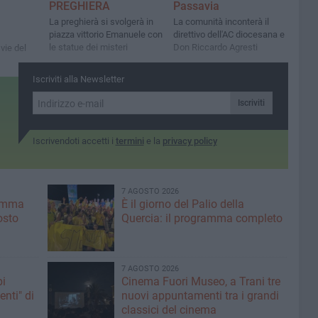
PREGHIERA
Passavia
La preghierà si svolgerà in
La comunità inconterà il
piazza vittorio Emanuele con
direttivo dell'AC diocesana e
le statue dei misteri
Don Riccardo Agresti
vie del
Iscriviti alla Newsletter
Iscriviti
Iscrivendoti accetti i
termini
e la
privacy policy
7 AGOSTO 2026
ramma
È il giorno del Palio della
osto
Quercia: il programma completo
7 AGOSTO 2026
pi
Cinema Fuori Museo, a Trani tre
enti" di
nuovi appuntamenti tra i grandi
classici del cinema