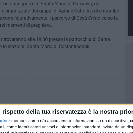
 Costantinopoli e di Santa Maria di Passavia, un
e organizzato dai gruppi di Azione Cattolica di entrambe
ercorre figurativamente il percorso di Gesù Cristo verso la
ersi momenti di preghiera.
si ritroveranno alle 19:30 presso la parrocchia di Santa
o le stazioni. Santa Maria di Costantinopoli:
l rispetto della tua riservatezza è la nostra prior
artner
memorizziamo e/o accediamo a informazioni su un dispositivo, c
ali, come identificatori univoci e informazioni standard inviate da un di