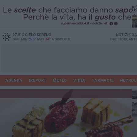
PI
Ro
27.5
°C
CIELO SERENO
NOTIZIE D
34°
OGGI MIN
26.5°
MAX
A
BISCEGLIE
DIRETTORE
ANTO
AGENDA
IREPORT
METEO
VIDEO
FARMACIE
NECROL
ab