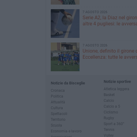
7 AGOSTO 2026
Serie A2, la Diaz nel giro
altre 4 pugliesi: le avvers
7 AGOSTO 2026
Unione, definito il girone 
Eccellenza: tutte le avver
Notizie sportive
Notizie da Bisceglie
Atletica leggera
Cronaca
Basket
Politica
Calcio
Attualità
Calcio a 5
Cultura
Ciclismo
Spettacoli
Rugby
Territorio
Sport a 360°
Scuola
Tennis
Economia e lavoro
Volley
Associazioni