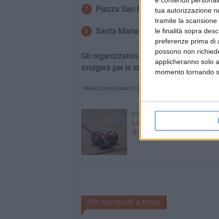
e contenuti personali
Piazza San Francesco
tua autorizzazione no
tramite la scansione 
Santa Maria di Passavia
le finalità sopra des
preferenze prima di 
possono non richieder
Gli organizzatori comunicano che, in cas
applicheranno solo a
svolgerà per le strade, ma all'interno de
momento tornando su 
PARROCCHIA SANTA MARIA DI COSTANTINOPOLI
M
8 AGOSTO 2026
Lions, ufficializzato il ca
di Serie B2: debutto a Ma
Altri contenuti a tema