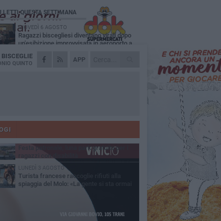
Ù LETTI QUESTA SETTIMANA
GIOVEDÌ 6 AGOSTO
Ragazzi biscegliesi diventano virali dopo
un'esibizione improvvisata in aeroporto a
ma-Fiumicino
A
BISCEGLIE
MARTEDÌ 4 AGOSTO
APP
Emergenza caldo, il Comune di Bisceglie
NIO QUINTO
attiva i "rifugi climatici"
MERCOLEDÌ 5 AGOSTO
Dramma alla spiaggia Bi-Marmi: un
anziano ha un malore e perde la vita
MARTEDÌ 4 AGOSTO
Due auto incendiate nella notte in via Dieta
delle Puglie
OGI
MERCOLEDÌ 5 AGOSTO
Festa patronale, luna park gratuito per i
ragazzi con disabilità
LUNEDÌ 3 AGOSTO
Turista francese raccoglie rifiuti alla
spiaggia del Molo: «La gente si sta ormai
ituando»