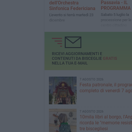
Passavia - IL
dell’Orchestra
PROGRAMMA
Sinfonica Federiciana
Sabato 5 luglio la
L'evento si terrà martedì 23
processione per le 
dicembre
centro cittadino
RICEVI AGGIORNAMENTI E
CONTENUTI DA BISCEGLIE
GRATIS
NELLA TUA E-MAIL
7 AGOSTO 2026
Festa patronale, il prog
completo di venerdì 7 ag
7 AGOSTO 2026
10mila libri al borgo, l'An
ricorda le "memorie resist
tre biscegliesi