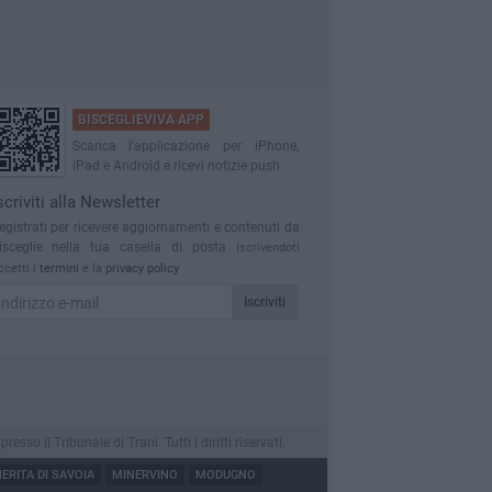
BISCEGLIEVIVA APP
Scarica l'applicazione per iPhone,
iPad e Android e ricevi notizie push
scriviti alla Newsletter
egistrati per ricevere aggiornamenti e contenuti da
isceglie nella tua casella di posta
Iscrivendoti
ccetti i
termini
e la
privacy policy
Iscriviti
o il Tribunale di Trani. Tutti i diritti riservati.
RITA DI SAVOIA
MINERVINO
MODUGNO