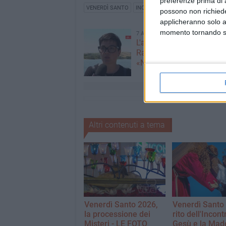
preferenze prima di 
VENERDÌ SANTO
INCONTRO VENERDÌ SANTO BISCE
possono non richieder
applicheranno solo a
momento tornando su 
7 AGOSTO 2026
L'appello della moglie di
Racanati alla ministra Ro
«Non dimenticatelo»
Altri contenuti a tema
Venerdì Santo 2026,
Venerdì Santo 
la processione dei
rito dell'Incont
Misteri - LE FOTO
Gesù e la Ma