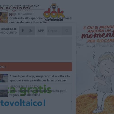
Ù LETTI QUESTA SETTIMANA
SABATO 1 AGOSTO
Contrasto allo spaccio di droga, due arresti
dei carabinieri a Bisceglie
A
BISCEGLIE
MARTEDÌ 4 AGOSTO
APP
Emergenza caldo, il Comune di Bisceglie
NIO QUINTO
attiva i "rifugi climatici"
MERCOLEDÌ 5 AGOSTO
Dramma alla spiaggia Bi-Marmi: un
anziano ha un malore e perde la vita
MARTEDÌ 4 AGOSTO
Due auto incendiate nella notte in via Dieta
delle Puglie
OGI
SABATO 1 AGOSTO
Arresti per droga, Angarano: «La lotta allo
spaccio è una priorità per la sicurezza»
MERCOLEDÌ 5 AGOSTO
Festa patronale, luna park gratuito per i
ragazzi con disabilità