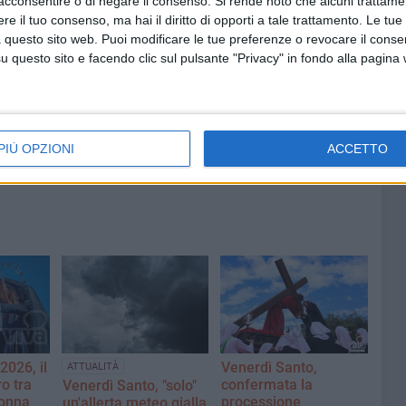
acconsentire o di negare il consenso.
Si rende noto che alcuni trattamen
GLIE
e il tuo consenso, ma hai il diritto di opporti a tale trattamento. Le tue
 questo sito web. Puoi modificare le tue preferenze o revocare il conse
questo sito e facendo clic sul pulsante "Privacy" in fondo alla pagina
7 AGOSTO 2026
 Mino
Festa patronale, il programma
ccella:
completo di venerdì 7 agosto
PIÙ OPZIONI
ACCETTO
2026, il
Venerdì Santo,
ATTUALITÀ
ro tra
confermata la
Venerdì Santo, "solo"
donna
processione
un'allerta meteo gialla