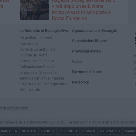
irtus
Ragazzi biscegliesi diventano
rà
virali dopo un'esibizione
improvvisata in aeroporto a
Roma-Fiumicino
Le Rubriche di BisceglieViva
Agenda eventi di Bisceglie
Un pediatra sul web
Segnalazioni iReport
Dare la vita
Morte di un gettonista
Previsioni meteo
Il Ponte dell'Almà
I
Le ragnatele di Ersilia
Video
R
Colloquio con l'assente
B
Farmacie di turno
Le parole di Sherazade
a
T-innova per la tua impresa
Necrologi
ENAPA e CAF Confagricoltura
Natura varia
TY NEWS PLATFORM
vaNews srl. Partita iva 08059640725. Testata giornalistica telematica registrata press
BARLETTA
BITONTO
CANOSA
CERIGNOLA
CORATO
GIOVINAZZO
MARGHE