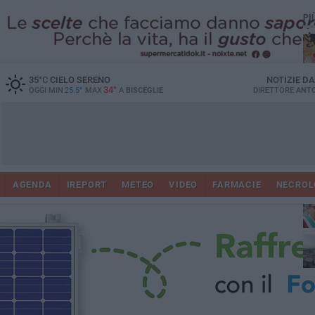
PI
35
°C
CIELO SERENO
NOTIZIE D
34°
OGGI MIN
25.5°
MAX
A
BISCEGLIE
DIRETTORE
ANTO
AGENDA
IREPORT
METEO
VIDEO
FARMACIE
NECROL