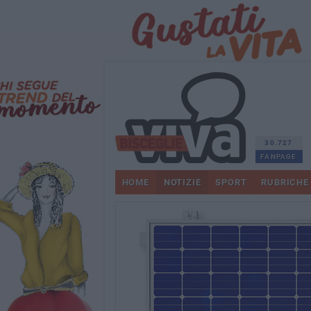
30.727
FANPAGE
HOME
NOTIZIE
SPORT
RUBRICHE