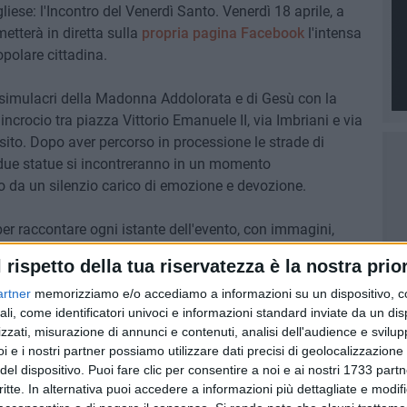
iese: l'Incontro del Venerdì Santo. Venerdì 18 aprile, a
metterà in diretta sulla
propria pagina Facebook
l'intensa
opolare cittadina.
 simulacri della Madonna Addolorata e di Gesù con la
l'incrocio tra piazza Vittorio Emanuele II, via Imbriani e via
sito. Dopo aver percorso in processione le strade di
e due statue si incontreranno in un momento
da un silenzio carico di emozione e devozione.
per raccontare ogni istante dell'evento, con immagini,
eranno anche alcune autorità cittadine. L'obiettivo è
l rispetto della tua riservatezza è la nostra prior
vicini e lontani – di vivere, anche a distanza, un rito che
 fede del popolo.
artner
memorizziamo e/o accediamo a informazioni su un dispositivo, c
ali, come identificatori univoci e informazioni standard inviate da un di
zzati, misurazione di annunci e contenuti, analisi dell'audience e svilupp
menti più significativi del Venerdì Santo a Bisceglie: un
i e i nostri partner possiamo utilizzare dati precisi di geolocalizzazione 
gni anno di raccogliere migliaia di persone tra le vie del
del dispositivo. Puoi fare clic per consentire a noi e ai nostri 1733 partn
e silenziosa e commossa.
critte. In alternativa puoi accedere a informazioni più dettagliate e modif