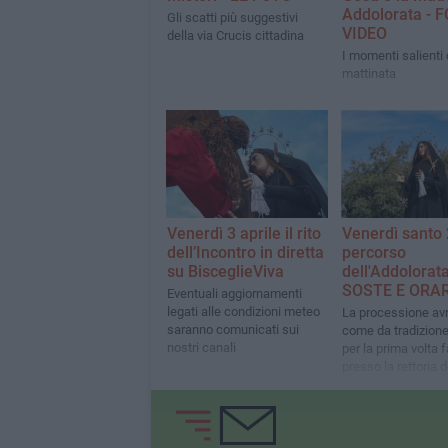
Addolorata - 
Gli scatti più suggestivi
VIDEO
della via Crucis cittadina
I momenti salienti 
mattinata
Venerdì 3 aprile il rito
Venerdì santo 
dell’Incontro in diretta
percorso
su BisceglieViva
dell'Addolorata
SOSTE E ORAR
Eventuali aggiornamenti
legati alle condizioni meteo
La processione avr
saranno comunicati sui
come da tradizione 
nostri canali
per la prima volta 
presso la rettoria d
Santissimo Salvat