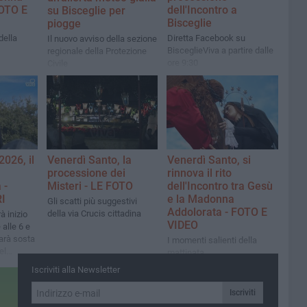
FOTO E
dell'Incontro a
su Bisceglie per
Bisceglie
piogge
della
Diretta Facebook su
Il nuovo avviso della sezione
BisceglieViva a partire dalle
regionale della Protezione
ore 9:30
Civile
2026, il
Venerdì Santo, la
Venerdì Santo, si
processione dei
rinnova il rito
 -
Misteri - LE FOTO
dell'Incontro tra Gesù
I
e la Madonna
Gli scatti più suggestivi
Addolorata - FOTO E
della via Crucis cittadina
à inizio
VIDEO
alle 6 e
farà sosta
I momenti salienti della
el
mattinata
ore
Iscriviti alla Newsletter
Iscriviti