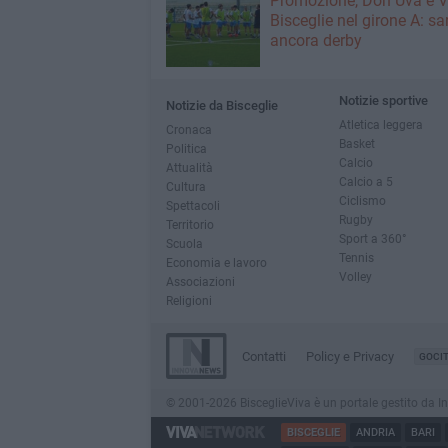
Promozione, Don Uva e V
Bisceglie nel girone A: sa
ancora derby
Notizie sportive
Notizie da Bisceglie
Atletica leggera
Cronaca
Basket
Politica
Calcio
Attualità
Calcio a 5
Cultura
Ciclismo
Spettacoli
Rugby
Territorio
Sport a 360°
Scuola
Tennis
Economia e lavoro
Volley
Associazioni
Religioni
Contatti
Policy e Privacy
GOCI
© 2001-2026 BisceglieViva è un portale gestito da Inno
BISCEGLIE
ANDRIA
BARI