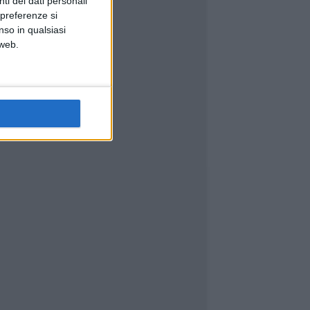
ti dei dati personali
 preferenze si
nso in qualsiasi
 web.