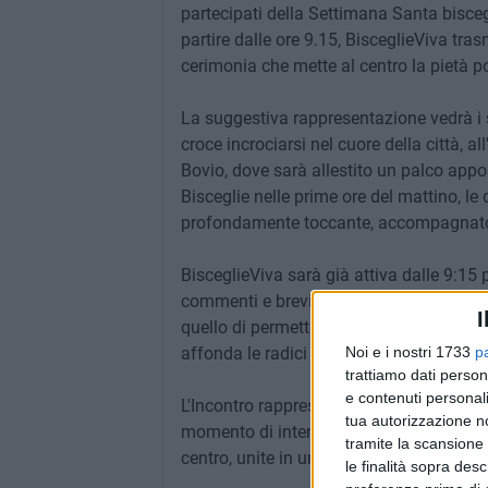
partecipati della Settimana Santa biscegl
partire dalle ore 9.15, BisceglieViva tras
cerimonia che mette al centro la pietà p
La suggestiva rappresentazione vedrà i
croce incrociarsi nel cuore della città, al
Bovio, dove sarà allestito un palco appo
Bisceglie nelle prime ore del mattino, l
profondamente toccante, accompagnato 
BisceglieViva sarà già attiva dalle 9:15 
commenti e brevi interventi che coinvolg
I
quello di permettere a tutti – biscegliesi 
affonda le radici nella tradizione e nella
Noi e i nostri 1733
p
trattiamo dati person
e contenuti personali
L'Incontro rappresenta uno degli appunta
tua autorizzazione no
momento di intensa spiritualità, capace o
tramite la scansione 
centro, unite in un'unica partecipazion
le finalità sopra des