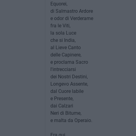
Equorei,
di Salmastro Ardore
e odor di Verderame
fra le Viti,
la sola Luce
che si India,
al Lieve Canto
delle Capinere,
e proclama Sacro
l'intrecciarsi
dei Nostri Destini,
Longevo Assente,
dal Cuore labile
e Presente,
dai Calzari
Neri di Bitume,
e malta da Operaio.
Era qui,