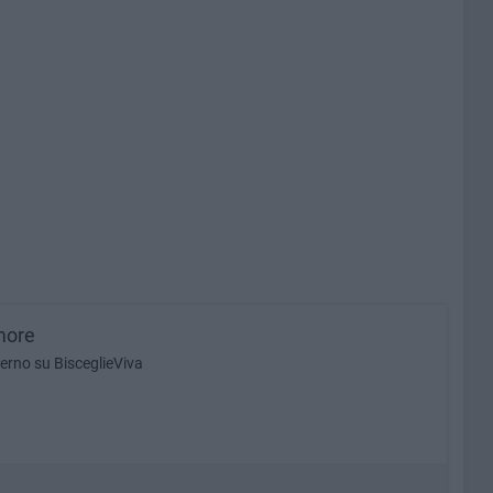
more
lerno su BisceglieViva