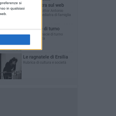
 preferenze si
Un pediatra sul web
nso in qualsiasi
A cura del dottor Antonio
 web.
Marzano - pediatra di famiglia
Farmacie di turno
Tutte le farmacie di turno
aperte in città
Le ragnatele di Ersilia
Rubrica di cultura e società