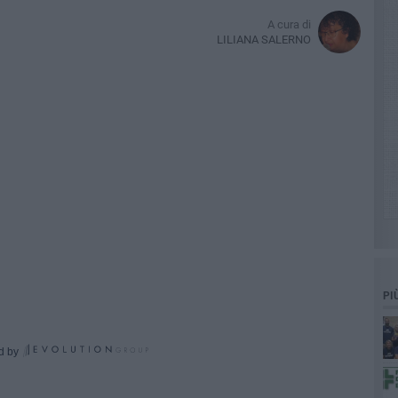
A cura di
LILIANA SALERNO
PI
d by