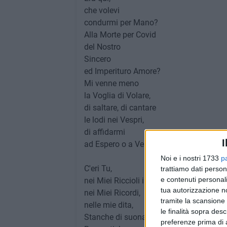
che volevi
condurmi per Mano?
Alla Morte per Covid
del Nostro
Sincero
ed Imperituro Amore?
Mi venne meno
la Voglia di Volare,
di saltare, di cantare
le lodi nei Vespri,
di affidarmi
I
ad Espero o a Vespero.
Noi e i nostri 1733
p
C'eri Tu,
trattiamo dati person
e contenuti personali
nei Miei Riccioli impavidi,
tua autorizzazione no
nei Miei Ricordi,
tramite la scansione 
nelle mie dita,
le finalità sopra des
Stanche di suonare
preferenze prima di 