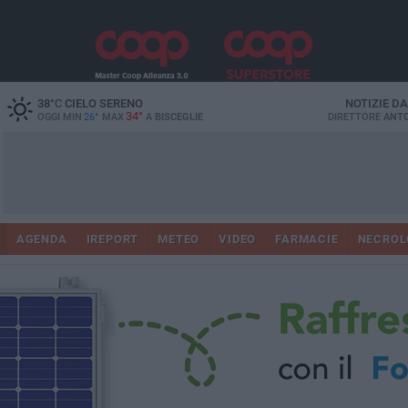
38
°C
CIELO SERENO
NOTIZIE D
34°
OGGI MIN
26°
MAX
A
BISCEGLIE
DIRETTORE
ANTO
AGENDA
IREPORT
METEO
VIDEO
FARMACIE
NECROL