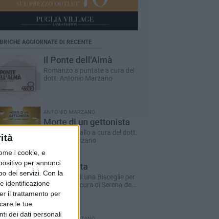
BRICHE AGGIORNATE DI RECENTE
Il Ponte dell'Almà
Romanzo a puntate a cura del
dott. Antonio Marzano
ANTONIO MARZANO
Morte di un gettonista
Racconto giallo a cura del dott.
ità
Antonio Marzano
ome i cookie, e
spositivo per annunci
Dare la vita
o dei servizi.
Con la
Il racconto di una Bisceglie per
e identificazione
il Sociale - a cura di Serena de
Musso
er il trattamento per
icare le tue
ti dei dati personali
ANTONIO MARZANO