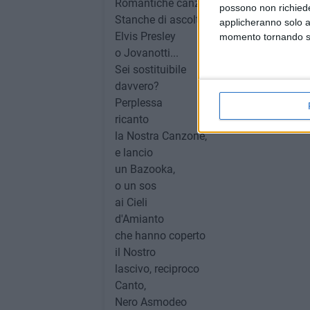
Romantiche canzoni.
possono non richieder
Stanche di ascoltare
applicheranno solo a
Elvis Presley
momento tornando su 
o Jovanotti...
Sei sostituibile
davvero?
Perplessa
ricanto
la Nostra Canzone,
e lancio
un Bazooka,
o un sos
ai Cieli
d'Amianto
che hanno coperto
il Nostro
lascivo, reciproco
Canto,
Nero Asmodeo