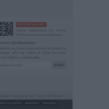
BISCEGLIEVIVA APP
Scarica l'applicazione per iPhone,
iPad e Android e ricevi notizie push
scriviti alla Newsletter
egistrati per ricevere aggiornamenti e contenuti da
isceglie nella tua casella di posta
Iscrivendoti
ccetti i
termini
e la
privacy policy
Iscriviti
o il Tribunale di Trani. Tutti i diritti riservati.
RITA DI SAVOIA
MINERVINO
MODUGNO