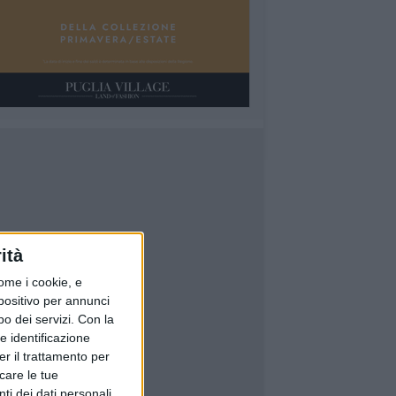
ità
ome i cookie, e
spositivo per annunci
o dei servizi.
Con la
e identificazione
er il trattamento per
icare le tue
ti dei dati personali