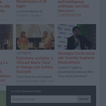
Mastrototaro il 29
e
dell'intelligenza
luglio
ea alle
artificiale con Eddi
rie
Marcucci -
La presentazione di
L'INTERVISTA
“Kolchoz” chiude il
programma di luglio in
mento 5
L'autrice di "Rabbia
libreria
glie in
proteggimi" è stata ospite
della rassegna 42Gradi
suo libro
presso le Vecchie Segherie
era"
Mastrototaro
Giuseppe Conte torna
ATTUALITÀ
alle Vecchie Segherie
Estinzione assistita: a
Mastrototaro
ny La
42Gradi Mario Tozzi
a
in dialogo con Sabina
Lunedì 27 luglio la
i
Guzzanti
presentazione del suo libro
ontano
"Una nuova primavera"
​Tanti i temi toccati durante
 del
la serata a partire dalla crisi
Gradi
climatica e ambientale sino
a questioni di attualità
 Global
Iscriviti alla Newsletter
el
Iscriviti
enti