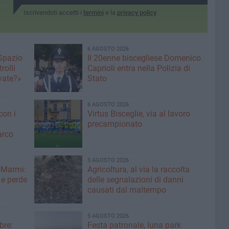
serata
Iscrivendoti accetti i
termini
e la
privacy policy
6 AGOSTO 2026
 Spazio
Il 20enne biscegliese Domenico
rolli
Caprioli entra nella Polizia di
ivate?»
Stato
6 AGOSTO 2026
con i
Virtus Bisceglie, via al lavoro
precampionato
arco
5 AGOSTO 2026
-Marmi:
Agricoltura, al via la raccolta
 e perde
delle segnalazioni di danni
causati dal maltempo
5 AGOSTO 2026
bre:
Festa patronale, luna park