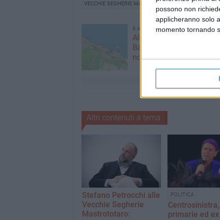
VECCHIE SEGHERIE MASTROTOTARO
POESIA
LIL
possono non richieder
applicheranno solo a
6 AGOSTO 2026
momento tornando su 
Alga tossica, ARPA conf
Bandiera Bianca e valori 
norma per Bisceglie
Altri contenuti a tema
Stefano Petrocchi alle
POLITICA
Vecchie Segherie
Centrosinistra,
Mastrototaro:
primarie ed ex 