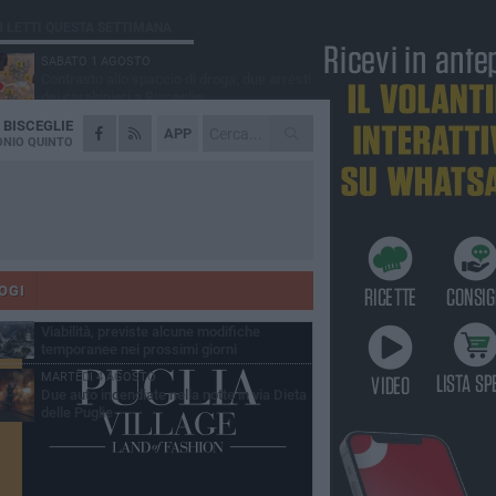
Ù LETTI QUESTA SETTIMANA
SABATO 1 AGOSTO
Contrasto allo spaccio di droga, due arresti
dei carabinieri a Bisceglie
A
BISCEGLIE
VENERDÌ 31 LUGLIO
APP
Torna l'appuntamento con la Pastasciutta
NIO QUINTO
antifascista a Bisceglie
MARTEDÌ 4 AGOSTO
Emergenza caldo, il Comune di Bisceglie
attiva i "rifugi climatici"
MERCOLEDÌ 5 AGOSTO
Dramma alla spiaggia Bi-Marmi: un
anziano ha un malore e perde la vita
OGI
VENERDÌ 31 LUGLIO
Viabilità, previste alcune modifiche
temporanee nei prossimi giorni
MARTEDÌ 4 AGOSTO
Due auto incendiate nella notte in via Dieta
delle Puglie