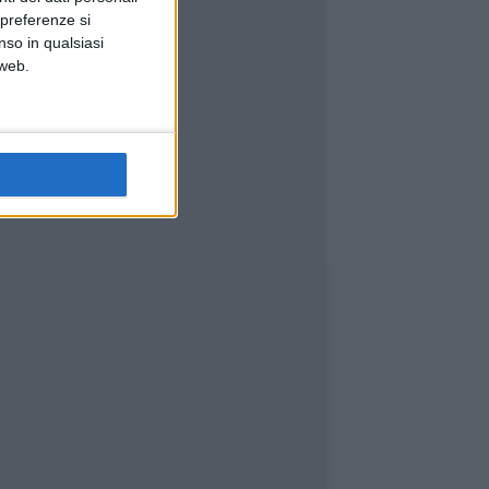
 preferenze si
nso in qualsiasi
 web.