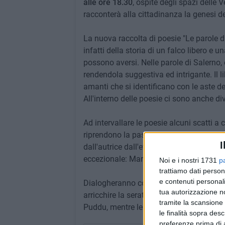
alle ore 18.30
, ospite degli spazi delle 
racconterà alla cittadinanza la genesi de
La nuova raccolta di poesie "Le parole di
infatti della storia di un falco libero 
possono aversi. Nelle parole di Salerno,
rendendola suggestiva ed intrigante. Il li
amanti che si identificano con le aste de
All'interno delle poesie ci sono anche div
Ad intervallare le poesie alcuni scatti a 
riprendono la passione dell'autrice per i g
I
dall'autrice dall'età di 16 anni, si è raf
eccezionale: Marco Tempesta.
Noi e i nostri 1731
p
trattiamo dati person
e contenuti personali
Dialogheranno con la scrittrice l'avvocat
tua autorizzazione no
arricchire la serata le letture di Maria Gi
tramite la scansione 
Puddu, mentre le musiche saranno a cura 
le finalità sopra des
preferenze prima di 