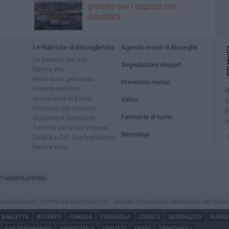
gratuito per i ragazzi con
disabilità
Le Rubriche di BisceglieViva
Agenda eventi di Bisceglie
Un pediatra sul web
Segnalazioni iReport
Dare la vita
Morte di un gettonista
Previsioni meteo
Il Ponte dell'Almà
I
Le ragnatele di Ersilia
Video
R
Colloquio con l'assente
B
Farmacie di turno
Le parole di Sherazade
a
T-innova per la tua impresa
Necrologi
ENAPA e CAF Confagricoltura
Natura varia
TY NEWS PLATFORM
vaNews srl. Partita iva 08059640725. Testata giornalistica telematica registrata press
BARLETTA
BITONTO
CANOSA
CERIGNOLA
CORATO
GIOVINAZZO
MARGHE
SAN FERDINANDO
SPINAZZOLA
TERLIZZI
TRANI
TRINITAPOLI