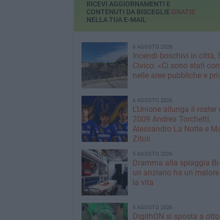
toccati durante la 
RICEVI AGGIORNAMENTI E
CONTENUTI DA BISCEGLIE
GRATIS
NELLA TUA E-MAIL
6 AGOSTO 2026
Incendi boschivi in città,
Civico: «Ci sono stati cont
nelle aree pubbliche e pr
6 AGOSTO 2026
L'Unione allunga il roster 
2009 Andrea Torchetti,
Alessandro La Notte e M
Zitoli
5 AGOSTO 2026
Dramma alla spiaggia Bi
un anziano ha un malore
la vita
5 AGOSTO 2026
DigithON si sposta a otto