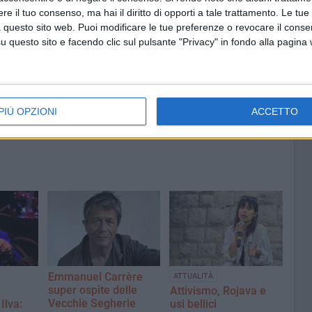
IANA SALERNO
e il tuo consenso, ma hai il diritto di opporti a tale trattamento. Le tue
 questo sito web. Puoi modificare le tue preferenze o revocare il conse
questo sito e facendo clic sul pulsante "Privacy" in fondo alla pagina
6 AGOSTO 2026
erma
Preziosa: «I mercati sono
nella
abbandonati: di giorno si sviene,
di sera si improvvisa»
PIÙ OPZIONI
ACCETTO
Emmanuel Carrère
ATTUALITÀ
super ospite delle
Attivismo, Rojava e
Vecchie Segherie
Ilva:
usi bellici