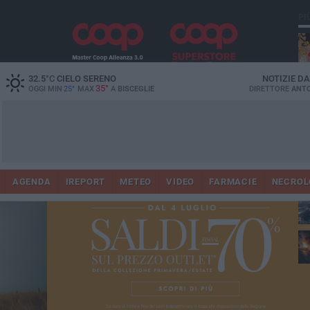
PI
32.5
°C
CIELO SERENO
NOTIZIE D
35°
OGGI MIN
25°
MAX
A
BISCEGLIE
DIRETTORE
ANTO
AGENDA
IREPORT
METEO
VIDEO
FARMACIE
NECROL