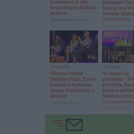
presenterà la vita
Giuseppe Cont
straordinaria di Maria
traccia una lin
Bellonci
Vecchie Seghe
Mastrototaro
Appuntamento lunedì 3
agosto con "Romanzo
Il leader del Movi
privato"
Stelle torna a Bisce
occasione della
presentazione del 
"Una nuova primav
ATTUALITÀ
ATTUALITÀ
"Diversa-mente":
"In mezzo al
Stefano Vicari, Enrico
problema": To
Galiano e Antonella
Piccirella, Sar
Chiara Scardicchio a
Suriano ed Edd
42Gradi
Marcucci racc
la repressione
​I tre ospiti hanno
dissenso a 42
approfondito nel loro talk il
valore della diversità
L'esperienza con la
rispetto alla "normalità" vista
Sumud Flotilla e la
come standard
criminalizzazione d
dissenso gli argom