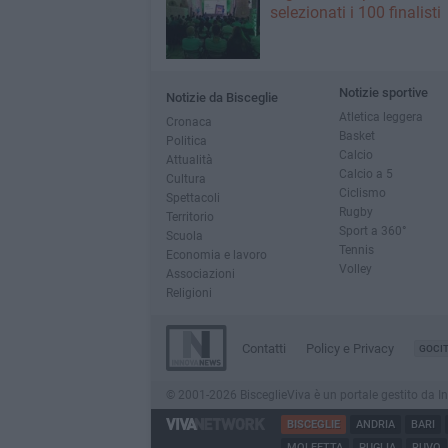
selezionati i 100 finalisti
Notizie sportive
Notizie da Bisceglie
Atletica leggera
Cronaca
Basket
Politica
Calcio
Attualità
Calcio a 5
Cultura
Ciclismo
Spettacoli
Rugby
Territorio
Sport a 360°
Scuola
Tennis
Economia e lavoro
Volley
Associazioni
Religioni
Contatti
Policy e Privacy
GOCI
© 2001-2026 BisceglieViva è un portale gestito da Inno
BISCEGLIE
ANDRIA
BARI
MOLFETTA
PUGLIA
RUVO