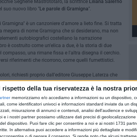
Vecchie Segherie Mastrototaro, la scrittrice
Liliana Salerno
l suo nuovo libro "
Le parole di Gramigna
".
 Gramigna" è un canzoniere d'amore a lieto fine. Si tratta
e una megera di nome Gramigna che si desiderano, ma non
 elementi autobiografici costellano la narrazione
bro è costruito come un'elica a due, è la storia di due
l compasso, una rimane fissa e l'altra disegna il cerchio.
ersi riferimenti che ricorrono, come quelli fumettistici.
colori, richiesti proprio dall'editore Giuseppe Laterza che
iocattoli usati. L'interesse per la fotografia, coltivato
l rispetto della tua riservatezza è la nostra prior
forzato in lei grazie all'insegnamento di un maestro
artner
memorizziamo e/o accediamo a informazioni su un dispositivo, c
ali, come identificatori univoci e informazioni standard inviate da un di
zzati, misurazione di annunci e contenuti, analisi dell'audience e svilupp
o Pietro Casella e l'architetta Daniela Salerno. Ad
i e i nostri partner possiamo utilizzare dati precisi di geolocalizzazione 
ulia Dell'Olio, Graziella De Cillis, Anna Lozito e Antonella
del dispositivo. Puoi fare clic per consentire a noi e ai nostri 1731 partn
della violinista Alessia Porcelli.
critte. In alternativa puoi accedere a informazioni più dettagliate e modif
acconsentire o di negare il consenso.
Si rende noto che alcuni trattamen