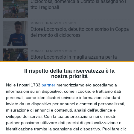
Ciclocross, domenica a Corato si assegnano i
titoli regionali
MONDO - 16 NOVEMBRE 2019
Ettore Loconsolo, debutto con sorriso in Coppa
del mondo di ciclocross
MONDO - 13 NOVEMBRE 2019
Ettore Loconsolo in maglia azzurra per la
Coppa del Mondo di ciclocross
Il rispetto della tua riservatezza è la
nostra priorità
ITALIA - 4 NOVEMBRE 2019
Ettore Loconsolo doma il fango e conquista il
Noi e i nostri 1733
partner
memorizziamo e/o accediamo a
podio a Osoppo
informazioni su un dispositivo, come i cookie, e trattiamo dati
personali, come identificatori univoci e informazioni standard
inviate da un dispositivo per annunci e contenuti personalizzati,
ITALIA - 22 OTTOBRE 2019
misurazione di annunci e contenuti, analisi dell'audience e
Il Giro d'Italia 2020 attraverserà Bisceglie
sviluppo dei servizi.
Con la tua autorizzazione noi e i nostri
partner possiamo utilizzare dati precisi di geolocalizzazione e
identificazione tramite la scansione del dispositivo. Puoi fare clic