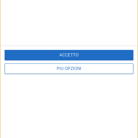
ITALIA - 2 GIUGNO 2019
Mountain bike, Ettore Loconsolo vince il Gran
Prix Centro Italia
Precedente
1
2
...
6
7
8
9
10
...
ACCETTO
Successiva
PIÙ OPZIONI