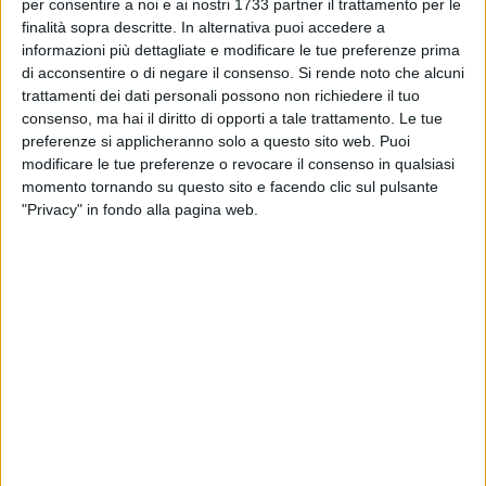
BISCEGLIE - 11 OTTOBRE 2019
per consentire a noi e ai nostri 1733 partner il trattamento per le
Debutto per i portacolori della "Cavallaro" al
finalità sopra descritte. In alternativa puoi accedere a
Giro d'Italia ciclocross
informazioni più dettagliate e modificare le tue preferenze prima
di acconsentire o di negare il consenso.
Si rende noto che alcuni
trattamenti dei dati personali possono non richiedere il tuo
ITALIA - 6 OTTOBRE 2019
consenso, ma hai il diritto di opporti a tale trattamento. Le tue
Quarto posto per Ettore Loconsolo nella prima
preferenze si applicheranno solo a questo sito web. Puoi
prova del Giro d'Italia Ciclocross
modificare le tue preferenze o revocare il consenso in qualsiasi
momento tornando su questo sito e facendo clic sul pulsante
ITALIA - 1 OTTOBRE 2019
"Privacy" in fondo alla pagina web.
Ettore Loconsolo comincia la stagione di
ciclocross con una bella vittoria nel Lazio
PUGLIA - 25 SETTEMBRE 2019
La Ludobike s'aggiudica il Challenge Magna
Grecia
ITALIA - 23 SETTEMBRE 2019
Ettore Loconsolo debutta nel team Cps
professional con un ottimo secondo posto