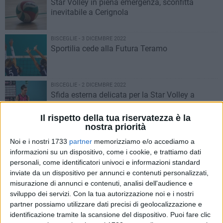
Star Volley in piena emergenza, sconfitta
inevitabile a Cerignola
BISCEGLIE - 3 DICEMBRE 2022
Sportilia cede alla Futura Teramo
BISCEGLIE - 2 DICEMBRE 2022
Sfida esterna delicata per la Star Volley a
Cerignola. Il match program
Il rispetto della tua riservatezza è la
nostra priorità
BISCEGLIE - 2 DICEMBRE 2022
Sportilia riceve la Futura Teramo, obiettivo
Noi e i nostri 1733
partner
memorizziamo e/o accediamo a
aggancio
informazioni su un dispositivo, come i cookie, e trattiamo dati
personali, come identificatori univoci e informazioni standard
inviate da un dispositivo per annunci e contenuti personalizzati,
BISCEGLIE - 27 NOVEMBRE 2022
misurazione di annunci e contenuti, analisi dell'audience e
Sportilia non fa sconti, terza vittoria
sviluppo dei servizi.
Con la tua autorizzazione noi e i nostri
consecutiva
partner possiamo utilizzare dati precisi di geolocalizzazione e
identificazione tramite la scansione del dispositivo. Puoi fare clic