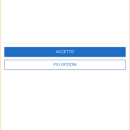
BISCEGLIE - 30 OTTOBRE 2022
Sportilia non riesce a sovvertire il pronostico,
ko a Fasano
Precedente
1
2
...
18
19
20
21
22
...
ACCETTO
Successiva
PIÙ OPZIONI