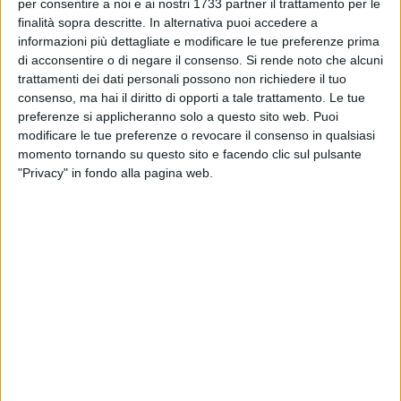
BISCEGLIE - 26 NOVEMBRE 2022
per consentire a noi e ai nostri 1733 partner il trattamento per le
La Star Volley travolge Isernia e si conferma al
finalità sopra descritte. In alternativa puoi accedere a
terzo posto
informazioni più dettagliate e modificare le tue preferenze prima
di acconsentire o di negare il consenso.
Si rende noto che alcuni
trattamenti dei dati personali possono non richiedere il tuo
BISCEGLIE - 25 NOVEMBRE 2022
consenso, ma hai il diritto di opporti a tale trattamento. Le tue
Star Volley in campo per riprendere subito la
preferenze si applicheranno solo a questo sito web. Puoi
marcia
modificare le tue preferenze o revocare il consenso in qualsiasi
momento tornando su questo sito e facendo clic sul pulsante
ITALIA - 25 NOVEMBRE 2022
"Privacy" in fondo alla pagina web.
Sportilia in Abruzzo per dare continuità ai
risultati
ITALIA - 21 NOVEMBRE 2022
Sportilia, secondo successo consecutivo
BISCEGLIE - 20 NOVEMBRE 2022
Star Volley irriconoscibile, netto kappaò a Bari