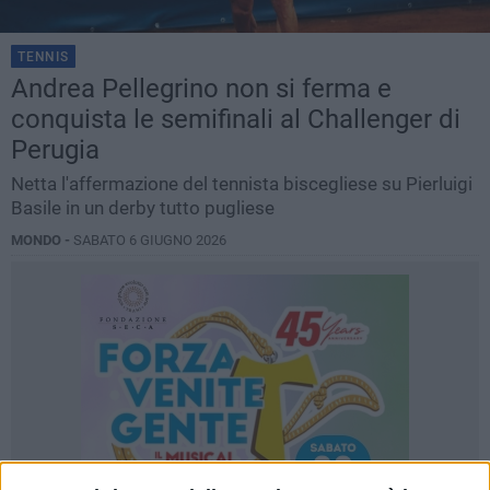
TENNIS
Andrea Pellegrino non si ferma e
conquista le semifinali al Challenger di
Perugia
Netta l'affermazione del tennista biscegliese su Pierluigi
Basile in un derby tutto pugliese
MONDO -
SABATO 6 GIUGNO 2026