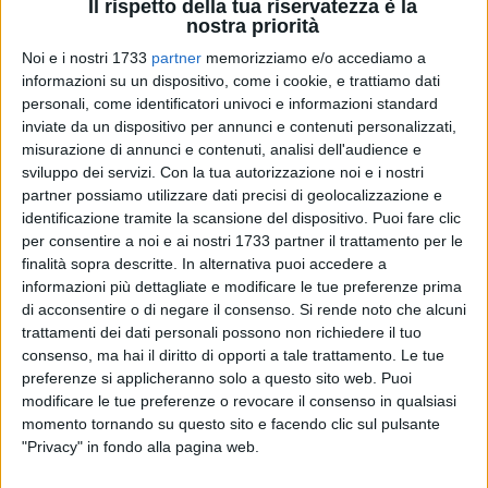
Il rispetto della tua riservatezza è la
nostra priorità
Noi e i nostri 1733
partner
memorizziamo e/o accediamo a
informazioni su un dispositivo, come i cookie, e trattiamo dati
personali, come identificatori univoci e informazioni standard
A cura di
LUCA FERRANTE
inviate da un dispositivo per annunci e contenuti personalizzati,
misurazione di annunci e contenuti, analisi dell'audience e
sviluppo dei servizi.
Con la tua autorizzazione noi e i nostri
partner possiamo utilizzare dati precisi di geolocalizzazione e
Andrea Pellegrino, attuale detentore del titolo al '125' di
identificazione tramite la scansione del dispositivo. Puoi fare clic
Perugia, ha conquistato il pass per le semifinali del torneo
per consentire a noi e ai nostri 1733 partner il trattamento per le
Challenger umbro. Un'altra prestazione positiva per il
finalità sopra descritte. In alternativa puoi accedere a
tennista biscegliese, che ha dominato senza particolari rischi
informazioni più dettagliate e modificare le tue preferenze prima
lo storico derby tutto pugliese con il giovanissimo Pierluigi
di acconsentire o di negare il consenso.
Si rende noto che alcuni
trattamenti dei dati personali possono non richiedere il tuo
Basile (originario di Martina Franca). Il 19enne è stato
consenso, ma hai il diritto di opporti a tale trattamento. Le tue
bravissimo a spingersi fino ai quarti, ma non ha potuto fare
preferenze si applicheranno solo a questo sito web. Puoi
altro che prestare il fianco al più esperto 29enne: nonostante
modificare le tue preferenze o revocare il consenso in qualsiasi
la sconfitta, da lunedì risalirà di quasi 100 posizioni in
momento tornando su questo sito e facendo clic sul pulsante
classifica fino al numero 562.
"Privacy" in fondo alla pagina web.