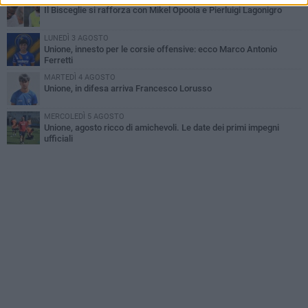
Il Bisceglie si rafforza con Mikel Opoola e Pierluigi Lagonigro
LUNEDÌ 3 AGOSTO
Unione, innesto per le corsie offensive: ecco Marco Antonio
Ferretti
MARTEDÌ 4 AGOSTO
Unione, in difesa arriva Francesco Lorusso
MERCOLEDÌ 5 AGOSTO
Unione, agosto ricco di amichevoli. Le date dei primi impegni
ufficiali