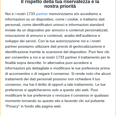
Il rispetto della tua riservatezza è la
nostra priorità
Noi e i nostri 1733
partner
memorizziamo e/o accediamo a
informazioni su un dispositivo, come i cookie, e trattiamo dati
personali, come identificatori univoci e informazioni standard
inviate da un dispositivo per annunci e contenuti personalizzati,
A cura di
misurazione di annunci e contenuti, analisi dell'audience e
LUCA FERRANTE
sviluppo dei servizi.
Con la tua autorizzazione noi e i nostri
partner possiamo utilizzare dati precisi di geolocalizzazione e
identificazione tramite la scansione del dispositivo. Puoi fare clic
Andrea Pellegrino, grazie a una wild card concessa dagli
per consentire a noi e ai nostri 1733 partner il trattamento per le
organizzatori, ha anticipato di una settimana il suo rientro in
finalità sopra descritte. In alternativa puoi accedere a
campo nel circuito Challenger e ha scelto il torneo di Trieste
informazioni più dettagliate e modificare le tue preferenze prima
per ripartire. Il tennista biscegliese sarà uno dei grandi
di acconsentire o di negare il consenso.
Si rende noto che alcuni
trattamenti dei dati personali possono non richiedere il tuo
protagonisti sui campi in terra battuta del Tennis Club
consenso, ma hai il diritto di opporti a tale trattamento. Le tue
Triestino, che ospita quest'anno un '75' dopo essere stato
preferenze si applicheranno solo a questo sito web. Puoi
retrocesso di categoria (nel 2025 era un Challenger 100).
modificare le tue preferenze o revocare il consenso in qualsiasi
momento tornando su questo sito e facendo clic sul pulsante
L'azzurro, reduce da ottimi risultati nel tour maggiore sul
"Privacy" in fondo alla pagina web.
rosso e dalle qualificazioni di Wimbledon in cui si è fermato