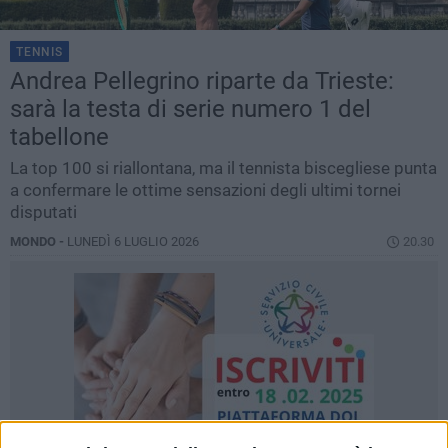
TENNIS
Andrea Pellegrino riparte da Trieste:
sarà la testa di serie numero 1 del
tabellone
La top 100 si riallontana, ma il tennista biscegliese punta
a confermare le ottime sensazioni degli ultimi tornei
disputati
MONDO -
LUNEDÌ 6 LUGLIO 2026
20.30