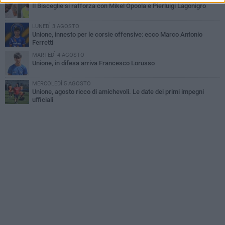
Il Bisceglie si rafforza con Mikel Opoola e Pierluigi Lagonigro
LUNEDÌ 3 AGOSTO
Unione, innesto per le corsie offensive: ecco Marco Antonio
Ferretti
MARTEDÌ 4 AGOSTO
Unione, in difesa arriva Francesco Lorusso
MERCOLEDÌ 5 AGOSTO
Unione, agosto ricco di amichevoli. Le date dei primi impegni
ufficiali