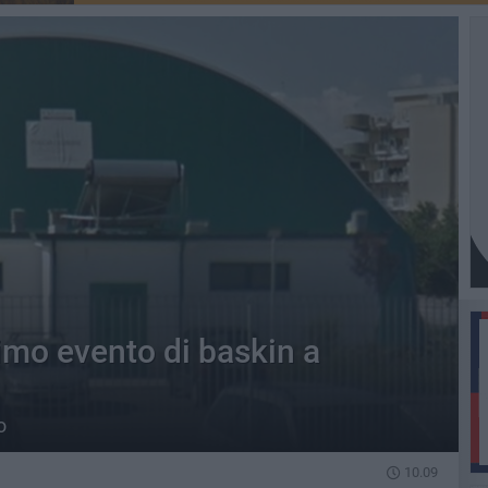
imo evento di baskin a
o
10.09