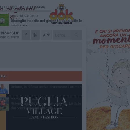
Ù LETTI QUESTA SETTIMANA
GIOVEDÌ 6 AGOSTO
Bisceglie inserito nel girone H: ecco tutte le
avversarie
A
BISCEGLIE
LUNEDÌ 3 AGOSTO
APP
Simone Franceschi, una solida certezza
NIO QUINTO
per la Star Volley Bisceglie
MERCOLEDÌ 5 AGOSTO
Il Bisceglie si rafforza con Mikel Opoola e
Pierluigi Lagonigro
LUNEDÌ 3 AGOSTO
Unione, innesto per le corsie offensive:
ecco Marco Antonio Ferretti
OGI
MARTEDÌ 4 AGOSTO
Unione, in difesa arriva Francesco Lorusso
MERCOLEDÌ 5 AGOSTO
Unione, agosto ricco di amichevoli. Le date
dei primi impegni ufficiali