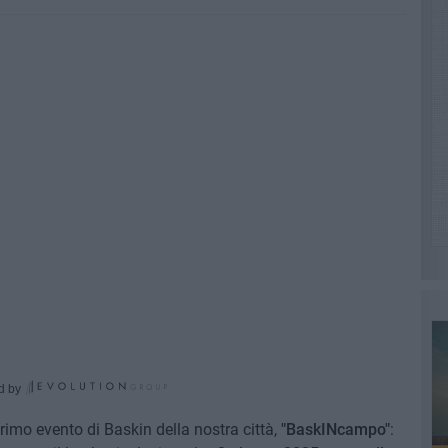
d by
primo evento di Baskin della nostra città,
"BaskINcampo"
: