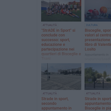
ATTUALITÀ
CULTURA
"StrADE in Sport" si
Bisceglie, spor
conclude con
valori al centro
successo: sport,
presentazione 
educazione e
libro di Valent
partecipazione nei
Losito
quartieri di Bisceglie e
Appuntamento in
Trani
programma lunedì 6
13 pomeriggi di attività, 120
giovani al torneo di calcio e
circa 3.000 presenze
complessive
ATTUALITÀ
ATTUALITÀ
Strade in sport,
Strade in spor
secondo
appuntamento
appuntamento in
Bisceglie in pi