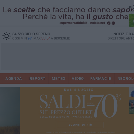
PI
34.5
°C
CIELO SERENO
NOTIZIE D
33.5°
OGGI MIN
26°
MAX
A
BISCEGLIE
DIRETTORE
ANTO
AGENDA
IREPORT
METEO
VIDEO
FARMACIE
NECROL