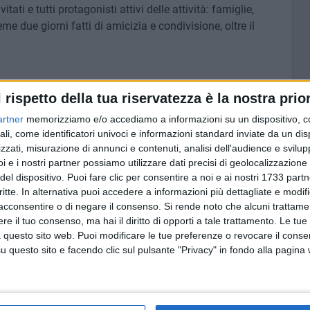
vitati e tutti protagonisti attivi delle attività: famiglie,
eme due giorni fatti di amicizia e condivisione, oltre il
l rispetto della tua riservatezza è la nostra prior
artner
memorizziamo e/o accediamo a informazioni su un dispositivo, c
e squadre partecipanti. Ci sarà a seguito delle partite un
ali, come identificatori univoci e informazioni standard inviate da un di
del Baskin con esperti e allenatori.
zzati, misurazione di annunci e contenuti, analisi dell'audience e svilupp
i e i nostri partner possiamo utilizzare dati precisi di geolocalizzazione 
del dispositivo. Puoi fare clic per consentire a noi e ai nostri 1733 partn
i, con il momento "Tutti IN Campo"
critte. In alternativa puoi accedere a informazioni più dettagliate e modif
acconsentire o di negare il consenso.
Si rende noto che alcuni trattamen
e il tuo consenso, ma hai il diritto di opporti a tale trattamento. Le tue
scarpe da ginnastica per vivere insieme da protagonisti
 questo sito web. Puoi modificare le tue preferenze o revocare il conse
al Baskin per mettersi in gioco.
questo sito e facendo clic sul pulsante "Privacy" in fondo alla pagina
di unione, contribuendo a rafforzare lo spirito di comunità