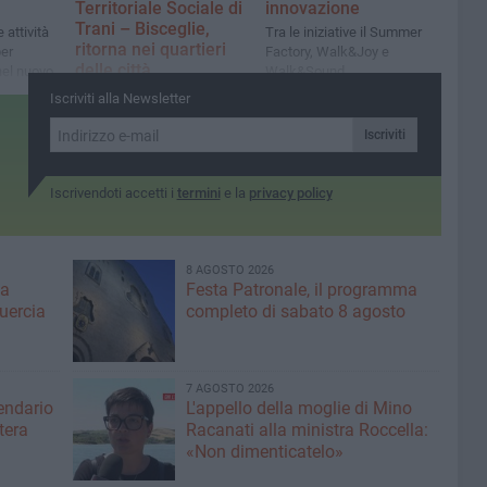
Territoriale Sociale di
innovazione
Trani – Bisceglie,
 attività
Tra le iniziative il Summer
ritorna nei quartieri
per
Factory, Walk&Joy e
delle città
nel nuovo
Walk&Sound
iva
Dal 15 maggio al 4 luglio, 12
Iscriviti alla Newsletter
bito Trani-
giornate dedicate allo sport
informale
Iscriviti
Iscrivendoti accetti i
termini
e la
privacy policy
8 AGOSTO 2026
ma
Festa Patronale, il programma
Quercia
completo di sabato 8 agosto
7 AGOSTO 2026
lendario
L'appello della moglie di Mino
tera
Racanati alla ministra Roccella:
«Non dimenticatelo»