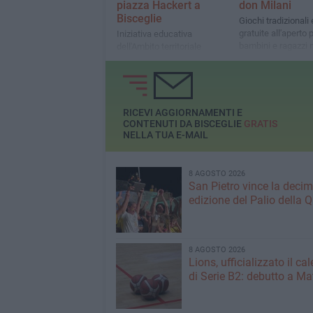
piazza Hackert a
don Milani
Bisceglie
Giochi tradizionali e
gratuite all'aperto 
Iniziativa educativa
bambini e ragazzi 
dell'Ambito territoriale
evento dell'educat
sociale
territoriale dell'Am
Bisceglie
RICEVI AGGIORNAMENTI E
CONTENUTI DA BISCEGLIE
GRATIS
NELLA TUA E-MAIL
8 AGOSTO 2026
San Pietro vince la deci
edizione del Palio della 
8 AGOSTO 2026
Lions, ufficializzato il ca
di Serie B2: debutto a Ma