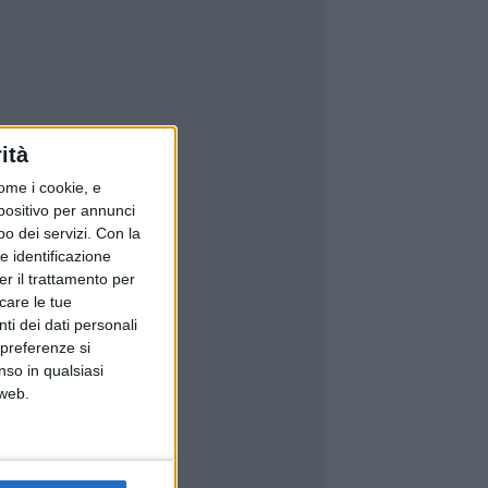
ità
ome i cookie, e
spositivo per annunci
o dei servizi.
Con la
e identificazione
er il trattamento per
icare le tue
ti dei dati personali
 preferenze si
nso in qualsiasi
 web.