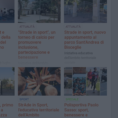
ATTUALITÀ
ATTUALITÀ
t e
"Strade in sport", un
Strade in sport, nuovo
 della
torneo di calcio per
appuntamento al
del
promuovere
parco Sant'Andrea di
ino
inclusione,
Bisceglie
partecipazione e
Iniziativa educativa
benessere
dell'Ambito territoriale
sociale
 luglio
Iniziativa dell'Ambito
territoriale sociale Trani-
Bisceglie
SPORT
SPECIALE
t, primo
StrAde in Sport,
Polisportiva Paolo
 a
l’educativa territoriale
Sasso: sport,
azza
dell’Ambito
benessere e