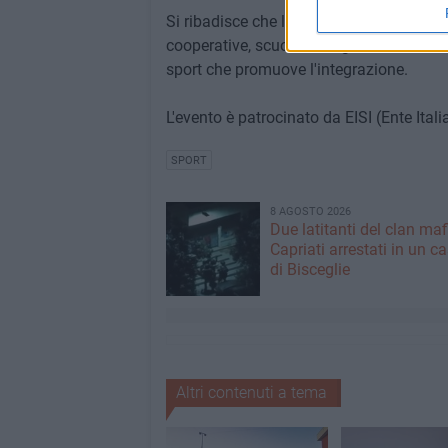
Si ribadisce che l'evento è gratuito e ape
cooperative, scuole, famiglie e realtà del
sport che promuove l'integrazione.
L'evento è patrocinato da EISI (Ente Ital
SPORT
8 AGOSTO 2026
Due latitanti del clan ma
Capriati arrestati in un c
di Bisceglie
Altri contenuti a tema