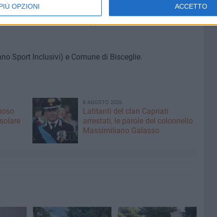
PIÙ OPZIONI
ACCETTO
rto a tutti, con un invito speciale ad associazioni,
 territorio che desiderano approfondire il valore di uno
iano Sport Inclusivi) e Comune di Bisceglie.
8 AGOSTO 2026
fioso
Latitanti del clan Capriati
asolare
arrestati, le parole del colonnello
Massimiliano Galasso