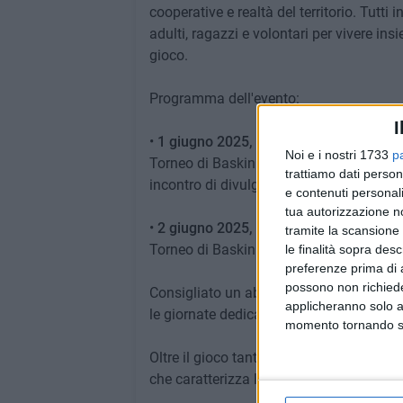
cooperative e realtà del territorio. Tutti in
adulti, ragazzi e volontari per vivere insi
gioco.
Programma dell'evento:
I
•
1 giugno 2025, mattina
:
Noi e i nostri 1733
p
Torneo di Baskin: conoscenza e gare fra l
trattiamo dati person
incontro di divulgazione sulla disciplina 
e contenuti personali
tua autorizzazione no
•
2 giugno 2025, mattina:
tramite la scansione 
Torneo di Baskin: gare fra i partecipant
le finalità sopra des
preferenze prima di 
possono non richieder
Consigliato un abbigliamento comodo e 
applicheranno solo a
le giornate dedicate allo sport, dedicate 
momento tornando su 
Oltre il gioco tanti i momenti di festa e 
che caratterizza l'evento.