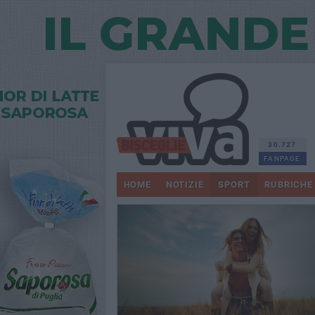
30.727
FANPAGE
HOME
NOTIZIE
SPORT
RUBRICHE