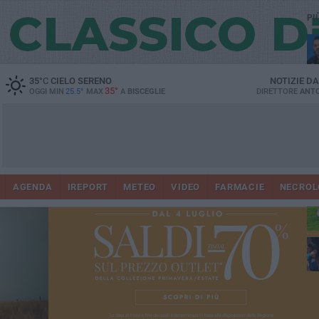
PI
35
°C
CIELO SERENO
NOTIZIE D
35°
OGGI MIN
25.5°
MAX
A
BISCEGLIE
DIRETTORE
ANTO
AGENDA
IREPORT
METEO
VIDEO
FARMACIE
NECROL