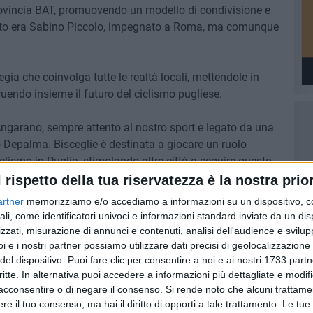
a provincia BAT, promuovendo un modello di condivisione e
cato era Sabino Piccolo, impegnato a Roma, ma comunque
tegia che coinvolga tutte le realtà locali, mettendole in
truendo insieme il futuro del ciclismo pugliese.
ngarano, sempre attento al nostro sport e legato da una
Depalma. Bisceglie è destinata a giocare un ruolo
clismo in Puglia, stimolando altre città a seguire questo
l rispetto della tua riservatezza è la nostra prior
artner
memorizziamo e/o accediamo a informazioni su un dispositivo, c
ù unita, determinata e motivata a valorizzare il ciclismo
ali, come identificatori univoci e informazioni standard inviate da un di
mento di crescita per giovani atleti e di promozione del
zzati, misurazione di annunci e contenuti, analisi dell'audience e svilupp
i e i nostri partner possiamo utilizzare dati precisi di geolocalizzazione 
del dispositivo. Puoi fare clic per consentire a noi e ai nostri 1733 partn
critte. In alternativa puoi accedere a informazioni più dettagliate e modif
acconsentire o di negare il consenso.
Si rende noto che alcuni trattamen
e il tuo consenso, ma hai il diritto di opporti a tale trattamento. Le tue
7 AGOSTO 2026