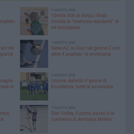
7 AGOSTO 2026
10mila libri al borgo, l'Anpi
ompleto
ricorda le "memorie resistenti" di
tre biscegliesi
7 AGOSTO 2026
ani tre
Serie A2, la Diaz nel girone C con
 grandi
altre 4 pugliesi: le avversarie
7 AGOSTO 2026
sceglie
Unione, definito il girone di
nare al
Eccellenza: tutte le avversarie
7 AGOSTO 2026
irtus
Star Volley, il primo passo è la
rà
conferma di Annalisa Mileno