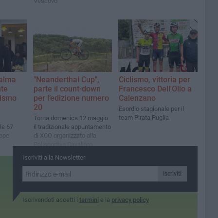
Vescovo
alma
"Neanderthal Cup",
Ciclismo, vittoria per
nte
parte il count-down
Francesco Dell'Olio a
lismo
per l’edizione numero
Calenzano
20
Esordio stagionale per il
team Pirata Puglia
Torna domenica 12 maggio
le 67
il tradizionale appuntamento
eppe
di XCO organizzato alla
Polisportiva Cavallaro
sull’adrenalinico percorso
Iscriviti alla Newsletter
della lama di Santa Croce
Iscriviti
Iscrivendoti accetti i
termini
e la
privacy policy