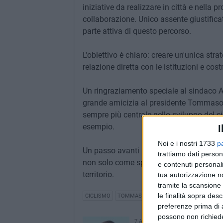
iniziative da realizzare in città e nell
collaborazione. Unico assente giustifi
parte attiva di questo percorso.
L'obiettivo è chiaro: creare un'unica stra
relazione diretta con le istituzioni e cos
Un ringraziamento speciale al sindaco A
grande amicizia al presidente Tommaso 
sempre più centrale nello sviluppo del ci
esempio.
I
Noi e i nostri 1733
p
Un passo avanti per una Puglia sempre pi
trattiamo dati person
non solo come sport, ma anche come stru
e contenuti personali
territorio.
tua autorizzazione no
tramite la scansione 
le finalità sopra des
CICLISMO
TOMMASO DEPALMA
preferenze prima di 
possono non richieder
7 AGOSTO 2026