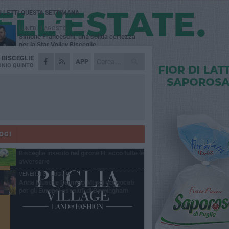
Ù LETTI QUESTA SETTIMANA
LUNEDÌ 3 AGOSTO
Simone Franceschi, una solida certezza
per la Star Volley Bisceglie
A
BISCEGLIE
MERCOLEDÌ 5 AGOSTO
APP
Il Bisceglie si rafforza con Mikel Opoola e
NIO QUINTO
Pierluigi Lagonigro
LUNEDÌ 3 AGOSTO
Unione, innesto per le corsie offensive:
ecco Marco Antonio Ferretti
MARTEDÌ 4 AGOSTO
Unione, in difesa arriva Francesco Lorusso
OGI
GIOVEDÌ 6 AGOSTO
Bisceglie inserito nel girone H: ecco tutte le
avversarie
VENERDÌ 31 LUGLIO
Anna Musci e Carmelo Musci convocati
per gli Europei assoluti di Birmingham