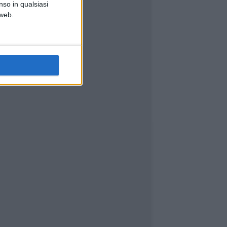
nso in qualsiasi
 web.