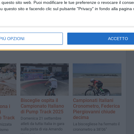
 questo sito web. Puoi modificare le tue preferenze o revocare il conse
 Mino
Festa patronale, il programma
questo sito e facendo clic sul pulsante "Privacy" in fondo alla pagina
ccella:
completo di venerdì 7 agosto
PIÙ OPZIONI
ACCETTO
Bisceglie ospita il
Campionati Italiani
Campionato Italiano
Cronometro, Federica
ona i
di Pump Track 2025
Piergiovanni chiude
i
decima
p Track
Domenica 21 settembre
atleti da tutta Italia in gara
La biscegliese ha fermato il
nizzata
sulla pista di via Amando
cronometro a 38’06”
lismo