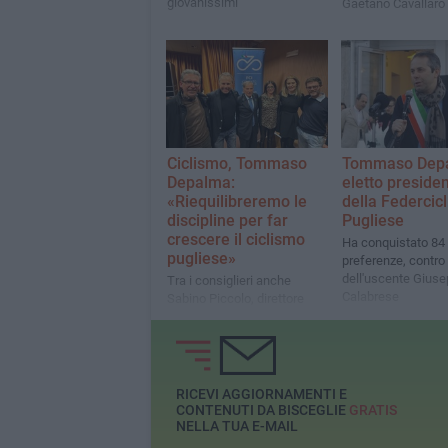
giovanissimi
Gaetano Cavallaro
Ciclismo, Tommaso
Tommaso Dep
Depalma:
eletto preside
«Riequilibreremo le
della Federcic
discipline per far
Pugliese
crescere il ciclismo
Ha conquistato 84
pugliese»
preferenze, contro 
dell'uscente Gius
Tra i consiglieri anche
Calabrese
Sabino Piccolo, direttore
sportivo della “Gaetano
Cavallaro” di Bisceglie
RICEVI AGGIORNAMENTI E
CONTENUTI DA BISCEGLIE
GRATIS
NELLA TUA E-MAIL