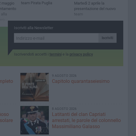
team Pirata Puglia
2 maggio
Martedì 2 aprile la
puntamento
presentazione del nuovo
 alla
team
aro
ercorso
Iscriviti alla Newsletter
a Croce
Iscriviti
Iscrivendoti accetti i
termini
e la
privacy policy
9 AGOSTO 2026
ompleto
Capitolo quarantaseiesimo
8 AGOSTO 2026
fioso
Latitanti del clan Capriati
asolare
arrestati, le parole del colonnello
Massimiliano Galasso