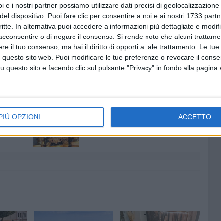
i e i nostri partner possiamo utilizzare dati precisi di geolocalizzazione 
del dispositivo. Puoi fare clic per consentire a noi e ai nostri 1733 partn
e come lo sport possa e debba farsi portavoce di rispetto,
critte. In alternativa puoi accedere a informazioni più dettagliate e modif
una giornata di sport, divertimento e passione per le due
acconsentire o di negare il consenso.
Si rende noto che alcuni trattamen
sostenitori del ciclismo. L'inizio delle gare sarà domenica
e il tuo consenso, ma hai il diritto di opporti a tale trattamento. Le tue
 questo sito web. Puoi modificare le tue preferenze o revocare il conse
spettatori sarà gratuito.
questo sito e facendo clic sul pulsante "Privacy" in fondo alla pagina
9 AGOSTO 2026
nto di
Festa patronale, il programma
PIÙ OPZIONI
ACCETTO
ue
completo di domenica 9 agosto