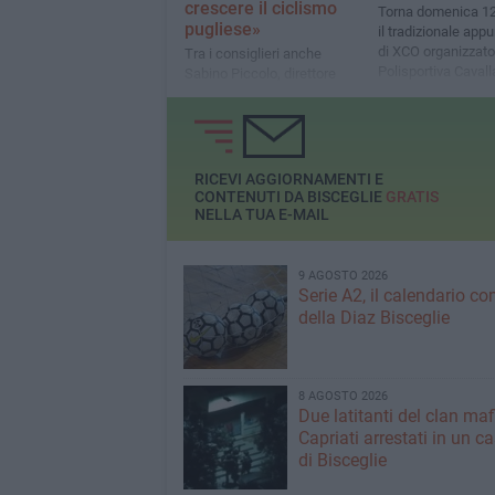
crescere il ciclismo
Torna domenica 1
pugliese»
il tradizionale ap
di XCO organizzato
Tra i consiglieri anche
Polisportiva Cavall
Sabino Piccolo, direttore
sull’adrenalinico p
sportivo della “Gaetano
della lama di Sant
Cavallaro” di Bisceglie
RICEVI AGGIORNAMENTI E
CONTENUTI DA BISCEGLIE
GRATIS
NELLA TUA E-MAIL
9 AGOSTO 2026
Serie A2, il calendario c
della Diaz Bisceglie
8 AGOSTO 2026
Due latitanti del clan ma
Capriati arrestati in un c
di Bisceglie