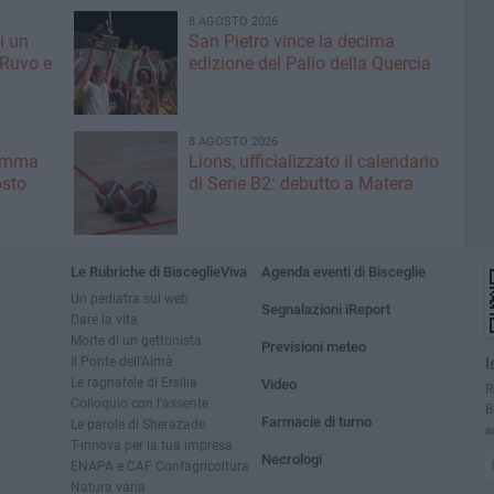
8 AGOSTO 2026
i un
San Pietro vince la decima
 Ruvo e
edizione del Palio della Quercia
8 AGOSTO 2026
ramma
Lions, ufficializzato il calendario
osto
di Serie B2: debutto a Matera
Le Rubriche di BisceglieViva
Agenda eventi di Bisceglie
Un pediatra sul web
Segnalazioni iReport
Dare la vita
Morte di un gettonista
Previsioni meteo
Il Ponte dell'Almà
I
Le ragnatele di Ersilia
Video
R
Colloquio con l'assente
B
Farmacie di turno
Le parole di Sherazade
a
T-innova per la tua impresa
Necrologi
ENAPA e CAF Confagricoltura
Natura varia