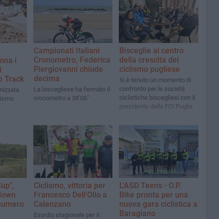
Campionati Italiani
Bisceglie al centro
Cronometro, Federica
della crescita del
ona i
Piergiovanni chiude
ciclismo pugliese
i
decima
p Track
Si è tenuto un momento di
confronto per le società
La biscegliese ha fermato il
nizzata
ciclistiche biscegliesi con il
cronometro a 38’06”
lismo
presidente della FCI Puglia
up",
Ciclismo, vittoria per
L'ASD Teens - O.P.
-down
Francesco Dell'Olio a
Bike pronta per una
 numero
Calenzano
nuova gara ciclistica a
Baragiano
Esordio stagionale per il