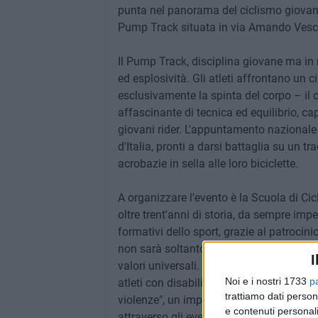
punta nel panorama del ciclismo giovani
Pump Track situata in via Amando Vesc
Il Pump Track, disciplina giovane ma in
ed esplosività. Gli atleti affrontano un
esclusivamente la spinta del corpo – il
affascinante di tecnica ed equilibrio, c
giovani rider. L'appuntamento nazionale v
d'Italia, pronti a darsi battaglia su un 
acrobazie in sella alle loro biciclette.
A organizzare l'evento è la Scuola di Cic
oltre trent'anni di storia, da sempre imp
formativi dello sport, grazie al patrocin
non sarà soltanto un momento di sport 
I
valori universali. Così come già fatto ne
Noi e i nostri 1733
p
atleti con disabilità, verrà promosso lo 
trattiamo dati person
violenze", un impegno che la Scuola di 
e contenuti personali
attraverso gli eventi organizzati sul territ