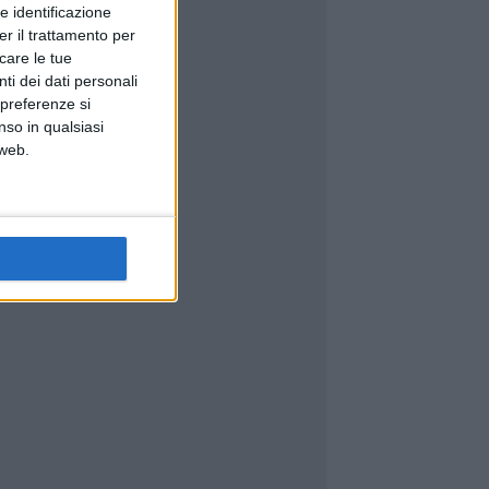
e identificazione
er il trattamento per
icare le tue
ti dei dati personali
 preferenze si
nso in qualsiasi
 web.