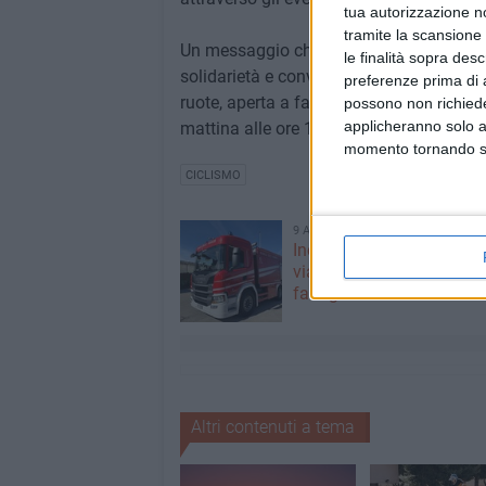
tua autorizzazione no
tramite la scansione 
Un messaggio chiaro, che intende ribadir
le finalità sopra des
solidarietà e convivenza pacifica. Sarà 
preferenze prima di 
ruote, aperta a famiglie, appassionati e 
possono non richieder
applicheranno solo a
mattina alle ore 10:00 e l'ingresso come 
momento tornando su 
CICLISMO
9 AGOSTO 2026
Incendio in un appartame
viale Calace, evacuate d
famiglie
Altri contenuti a tema