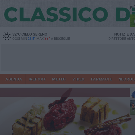
PI
32
°C
CIELO SERENO
NOTIZIE D
33°
OGGI MIN
26.5°
MAX
A
BISCEGLIE
DIRETTORE
ANTO
AGENDA
IREPORT
METEO
VIDEO
FARMACIE
NECROL