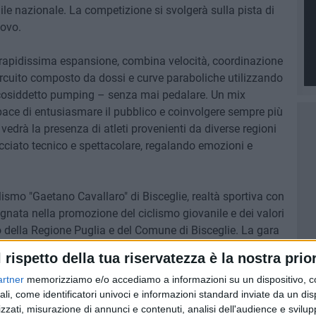
le nazionale. La competizione si svolgerà sulla pista di
ovo.
 rapidissima espansione, combina velocità, coordinazione
 circuito composto da dossi e curve paraboliche utilizzando
 cosiddetto pumping – senza mai pedalare. Un mix
apace di entusiasmare il pubblico e coinvolgere sempre più
edrà la presenza di atleti provenienti da diverse regioni
tracciato tecnico e spettacolare, regalando emozioni e
lismo "Gaetano Cavallaro" di Bisceglie, realtà sportiva con
egnata nella promozione del ciclismo giovanile e dei valori
io della Regione Puglia e del Comune di Bisceglie. La gara
e aggregazione, ma anche un'occasione per veicolare
l rispetto della tua riservatezza è la nostra prior
ll'evento realizzato alcune settimane fa per le categorie di
artner
memorizziamo e/o accediamo a informazioni su un dispositivo, c
slogan "Stand for Peace, contro ogni forma di guerre e
ali, come identificatori univoci e informazioni standard inviate da un di
Ciclismo Gaetano Cavallaro ha scelto di portare avanti
zzati, misurazione di annunci e contenuti, analisi dell'audience e svilupp
orio.