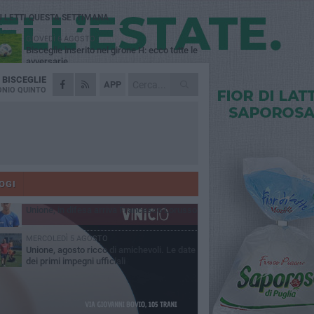
Ù LETTI QUESTA SETTIMANA
GIOVEDÌ 6 AGOSTO
Bisceglie inserito nel girone H: ecco tutte le
avversarie
A
BISCEGLIE
LUNEDÌ 3 AGOSTO
APP
Simone Franceschi, una solida certezza
NIO QUINTO
per la Star Volley Bisceglie
MERCOLEDÌ 5 AGOSTO
Il Bisceglie si rafforza con Mikel Opoola e
Pierluigi Lagonigro
LUNEDÌ 3 AGOSTO
Unione, innesto per le corsie offensive:
ecco Marco Antonio Ferretti
OGI
MARTEDÌ 4 AGOSTO
Unione, in difesa arriva Francesco Lorusso
MERCOLEDÌ 5 AGOSTO
Unione, agosto ricco di amichevoli. Le date
dei primi impegni ufficiali