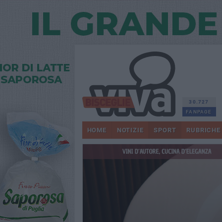
30.727
FANPAGE
HOME
NOTIZIE
SPORT
RUBRICHE