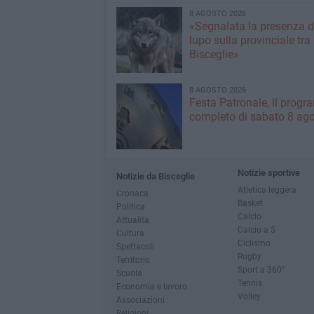
8 AGOSTO 2026
«Segnalata la presenza d
lupo sulla provinciale tra
Bisceglie»
8 AGOSTO 2026
Festa Patronale, il prog
completo di sabato 8 ag
Notizie sportive
Notizie da Bisceglie
Atletica leggera
Cronaca
Basket
Politica
Calcio
Attualità
Calcio a 5
Cultura
Ciclismo
Spettacoli
Rugby
Territorio
Sport a 360°
Scuola
Tennis
Economia e lavoro
Volley
Associazioni
Religioni