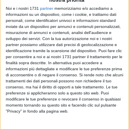
nostra priorità
Noi e i nostri 1731
partner
memorizziamo e/o accediamo a
informazioni su un dispositivo, come i cookie, e trattiamo dati
personali, come identificatori univoci e informazioni standard
7
A cura di
inviate da un dispositivo per annunci e contenuti personalizzati,
VITO TROILO
misurazione di annunci e contenuti, analisi dell'audience e
sviluppo dei servizi.
Con la tua autorizzazione noi e i nostri
partner possiamo utilizzare dati precisi di geolocalizzazione e
Un effetto collaterale del salto di categoria dalla D alla C è,
identificazione tramite la scansione del dispositivo. Puoi fare clic
per il Bisceglie, la necessità di ricostruire, nel breve volgere di
per consentire a noi e ai nostri 1731 partner il trattamento per le
poche settimane, un settore giovanile trascurato per cause di
finalità sopra descritte. In alternativa puoi accedere a
forza maggiore nella passata stagione. Nicola Canonico
informazioni più dettagliate e modificare le tue preferenze prima
di acconsentire o di negare il consenso.
Si rende noto che alcuni
tornò in sella al club nerazzurro, scongiurandone la
trattamenti dei dati personali possono non richiedere il tuo
scomparsa, il 20 luglio 2016 e meno di dodici mesi più tardi
consenso, ma hai il diritto di opporti a tale trattamento. Le tue
il ritorno al professionismo ha comportato anche l'obbligo di
preferenze si applicheranno solo a questo sito web. Puoi
allestire squadre competitive per la partecipazione al
modificare le tue preferenze o revocare il consenso in qualsiasi
campionato Berretti, ai Giovanissimi e agli Allievi nazionali.
momento tornando su questo sito e facendo clic sul pulsante
"Privacy" in fondo alla pagina web.
I responsabili del vivaio stellato saranno Pierluigi Sapio e
Gianfranco Mancini. Il primo ha guidato, nel 2015-2016, gli