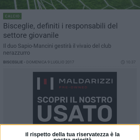
CALCIO
Bisceglie, definiti i responsabili del
settore giovanile
Il duo Sapio-Mancini gestirà il vivaio del club
nerazzurro
BISCEGLIE -
DOMENICA 9 LUGLIO 2017
10.37
Il rispetto della tua riservatezza è la