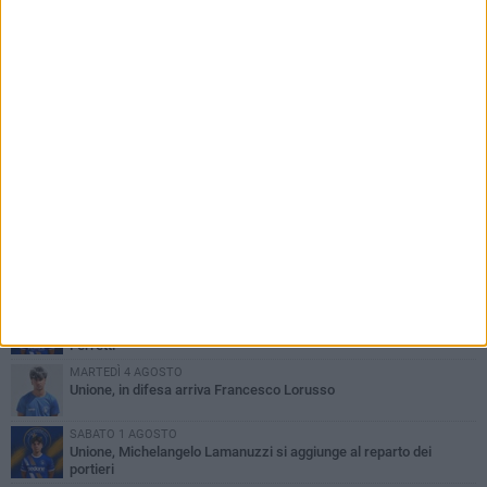
PIÙ LETTI QUESTA SETTIMANA
VENERDÌ 31 LUGLIO
Anna Musci e Carmelo Musci convocati per gli Europei assoluti di
Birmingham
LUNEDÌ 3 AGOSTO
Simone Franceschi, una solida certezza per la Star Volley
Bisceglie
LUNEDÌ 3 AGOSTO
Unione, innesto per le corsie offensive: ecco Marco Antonio
Ferretti
MARTEDÌ 4 AGOSTO
Unione, in difesa arriva Francesco Lorusso
SABATO 1 AGOSTO
Unione, Michelangelo Lamanuzzi si aggiunge al reparto dei
portieri