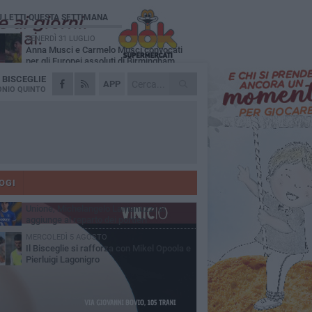
Ù LETTI QUESTA SETTIMANA
VENERDÌ 31 LUGLIO
Anna Musci e Carmelo Musci convocati
per gli Europei assoluti di Birmingham
A
BISCEGLIE
LUNEDÌ 3 AGOSTO
APP
Simone Franceschi, una solida certezza
NIO QUINTO
per la Star Volley Bisceglie
LUNEDÌ 3 AGOSTO
Unione, innesto per le corsie offensive:
ecco Marco Antonio Ferretti
MARTEDÌ 4 AGOSTO
Unione, in difesa arriva Francesco Lorusso
OGI
SABATO 1 AGOSTO
Unione, Michelangelo Lamanuzzi si
aggiunge al reparto dei portieri
MERCOLEDÌ 5 AGOSTO
Il Bisceglie si rafforza con Mikel Opoola e
Pierluigi Lagonigro