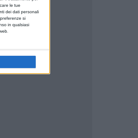
icare le tue
ti dei dati personali
 preferenze si
nso in qualsiasi
 web.