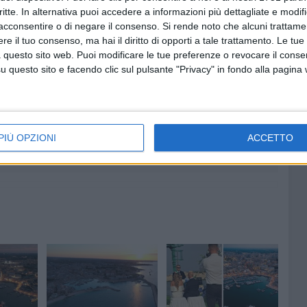
critte. In alternativa puoi accedere a informazioni più dettagliate e modif
preziosa per accrescere il proprio bagaglio di esperienze
acconsentire o di negare il consenso.
Si rende noto che alcuni trattamen
e il tuo consenso, ma hai il diritto di opporti a tale trattamento. Le tue
 questo sito web. Puoi modificare le tue preferenze o revocare il conse
questo sito e facendo clic sul pulsante "Privacy" in fondo alla pagina
6 AGOSTO 2026
Quercia:
Bisceglie, continua l'iter per il
censimento del verde
PIÙ OPZIONI
ACCETTO