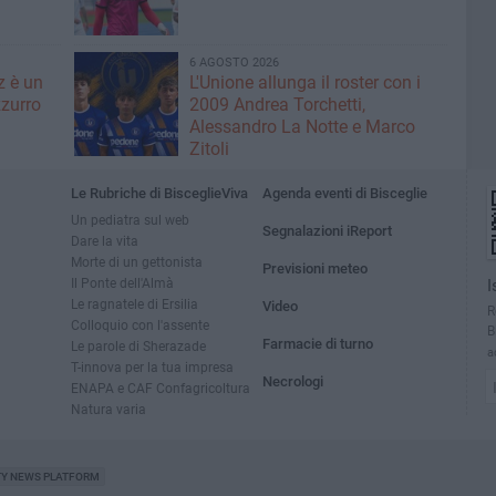
6 AGOSTO 2026
z è un
L'Unione allunga il roster con i
zurro
2009 Andrea Torchetti,
Alessandro La Notte e Marco
Zitoli
Le Rubriche di BisceglieViva
Agenda eventi di Bisceglie
Un pediatra sul web
Segnalazioni iReport
Dare la vita
Morte di un gettonista
Previsioni meteo
Il Ponte dell'Almà
I
Le ragnatele di Ersilia
Video
R
Colloquio con l'assente
B
Farmacie di turno
Le parole di Sherazade
a
T-innova per la tua impresa
Necrologi
ENAPA e CAF Confagricoltura
Natura varia
TY NEWS PLATFORM