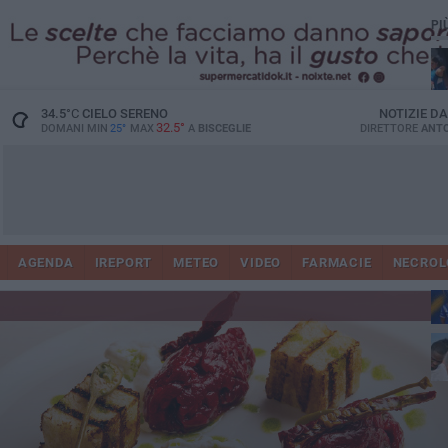
PI
34.5
°C
CIELO SERENO
NOTIZIE D
32.5°
DOMANI MIN
25°
MAX
A
BISCEGLIE
DIRETTORE
ANTO
AGENDA
IREPORT
METEO
VIDEO
FARMACIE
NECROL