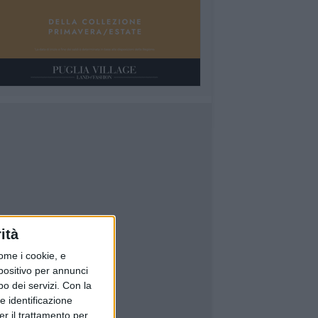
ità
ome i cookie, e
spositivo per annunci
o dei servizi.
Con la
e identificazione
er il trattamento per