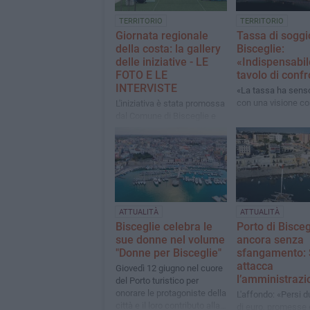
TERRITORIO
TERRITORIO
Giornata regionale
Tassa di soggi
della costa: la gallery
Bisceglie:
delle iniziative - LE
«Indispensabil
FOTO E LE
tavolo di conf
INTERVISTE
«La tassa ha sens
con una visione co
​L'iniziativa è stata promossa
dal Comune di Bisceglie e
Bisceglie Approdi in sinergia
con diverse associazioni
locali
ATTUALITÀ
ATTUALITÀ
Bisceglie celebra le
Porto di Bisceg
sue donne nel volume
ancora senza
"Donne per Bisceglie"
sfangamento: 
attacca
Giovedì 12 giugno nel cuore
l’amministrazi
del Porto turistico per
onorare le protagoniste della
L'affondo: «Persi d
città e il loro contributo alla
di euro, promesse e