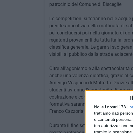
patrocinio del Comune di Bisceglie.
Le competizioni si terranno nelle acque 
prenderanno il via nella mattinata di sab
per concludersi poi nella giornata di do
regatanti provenienti da tutta Italia, pro
classifica generale. Le gare si svolgeran
visibili al pubblico dalla strada adiacent
Oltre all'agonismo e alla spettacolarità
anche una valenza didattica, grazie al c
Amerigo Vespucci di Molfetta. Grazie all
studenti avranno l'opportunità di parteci
costruzione e conduzione delle imbarcaz
I
formativa saranno il presidente del Circol
Noi e i nostri 1731
p
Franco Cazzorla, organizzatore della man
trattiamo dati person
e contenuti personali
Durante il fine settimana della competizi
tua autorizzazione no
tramite la scansione 
regate e interagire con i partecipanti, 