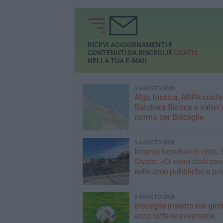
comunità
mai mantenute»
RICEVI AGGIORNAMENTI E
CONTENUTI DA BISCEGLIE
GRATIS
NELLA TUA E-MAIL
6 AGOSTO 2026
Alga tossica, ARPA conf
Bandiera Bianca e valori 
norma per Bisceglie
6 AGOSTO 2026
Incendi boschivi in città,
Civico: «Ci sono stati cont
nelle aree pubbliche e pr
6 AGOSTO 2026
Bisceglie inserito nel giro
ecco tutte le avversarie