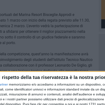
portuali del Marina Resort Bisceglie Approdi e
ato 1 marzo con inizio della regata previsto alle 11.30,
menica 2 marzo. L'evento vedrà la partecipazione di
nti a sfidarsi per ottenere il miglior piazzamento nella
no sotto il controllo di un giudice federale e saranno
e al porto.
 della competizione, quest'anno la manifestazione avrà
oinvolgimento degli studenti dell'Istituto Tecnico Nautico
a collaborazione con il professor Leonardo De Giglio, gli
pare a una lezione teorica dedicata alla progettazione,
ioni radiocomandate. A guidarli in questa esperienza
l rispetto della tua riservatezza è la nostra prior
o della Vela di Bisceglie, Pietro Di Liddo, e l'ingegnere
artner
memorizziamo e/o accediamo a informazioni su un dispositivo, c
ifestazione e armatore di una delle unità in gara.
ali, come identificatori univoci e informazioni standard inviate da un di
zzati, misurazione di annunci e contenuti, analisi dell'audience e svilupp
one, gli studenti potranno assistere direttamente alle
i e i nostri partner possiamo utilizzare dati precisi di geolocalizzazione 
del dispositivo. Puoi fare clic per consentire a noi e ai nostri 1731 partn
approfondendo così le loro conoscenze su questa disciplina