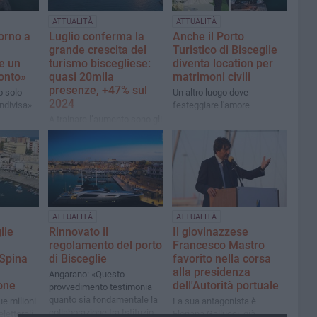
ATTUALITÀ
ATTUALITÀ
orno a
Luglio conferma la
Anche il Porto
grande crescita del
Turistico di Bisceglie
e un
turismo biscegliese:
diventa location per
ronto»
quasi 20mila
matrimoni civili
presenze, +47% sul
o solo
Un altro luogo dove
2024
ndivisa»
festeggiare l'amore
A trainare l’aumento sono gli
stranieri che segnano una
crescita del 60,4%
ATTUALITÀ
ATTUALITÀ
lie
Rinnovato il
Il giovinazzese
regolamento del porto
Francesco Mastro
Spina
di Bisceglie
favorito nella corsa
alla presidenza
Angarano: «Questo
one
dell'Autorità portuale
provvedimento testimonia
quanto sia fondamentale la
ue milioni
La sua antagonista è
collaborazione tra Istituzioni
lettorali
Floriana Gallucci, già