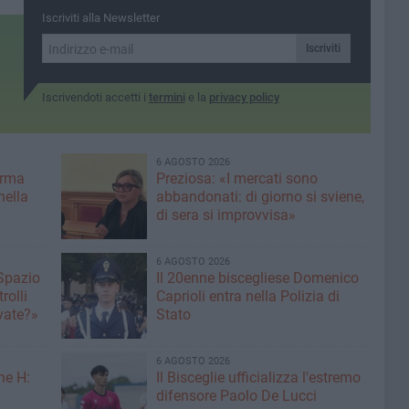
per perseguire il bene dei
commissaria di governo
Iscriviti alla Newsletter
cittadini»
della ZES ionica
Iscriviti
Iscrivendoti accetti i
termini
e la
privacy policy
6 AGOSTO 2026
erma
Preziosa: «I mercati sono
nella
abbandonati: di giorno si sviene,
di sera si improvvisa»
6 AGOSTO 2026
 Spazio
Il 20enne biscegliese Domenico
rolli
Caprioli entra nella Polizia di
ivate?»
Stato
6 AGOSTO 2026
ne H:
Il Bisceglie ufficializza l'estremo
difensore Paolo De Lucci