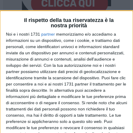
Il rispetto della tua riservatezza è la
nostra priorità
22
Noi e i nostri 1731
partner
memorizziamo e/o accediamo a
informazioni su un dispositivo, come i cookie, e trattiamo dati
personali, come identificatori univoci e informazioni standard
La 57ª edizione dei campionati italiani di tiro alla targa, una
inviate da un dispositivo per annunci e contenuti personalizzati,
delle specialità del tiro con l'arco, si terrà fra il "Gustavo
misurazione di annunci e contenuti, analisi dell'audience e
sviluppo dei servizi.
Con la tua autorizzazione noi e i nostri
Ventura" di Bisceglie e piazza Duomo a Trani da venerdì 28 a
partner possiamo utilizzare dati precisi di geolocalizzazione e
domenica 30 settembre. Secondo i dati diffusi da Fitarco
identificazione tramite la scansione del dispositivo. Puoi fare clic
saranno ben 545 i partecipanti alle competizioni: spiccano,
per consentire a noi e ai nostri 1731 partner il trattamento per le
inevitabilmente, i nomi di
Michele Frangilli
e
Mauro Nespoli
finalità sopra descritte. In alternativa puoi accedere a
(vincitori del titolo olimpico a squadre a Londra 2012
informazioni più dettagliate e modificare le tue preferenze prima
insieme a Marco Galliazzo, che invece non ci sarà), mentre
di acconsentire o di negare il consenso.
Si rende noto che alcuni
la Puglia sarà rappresentata da dieci atleti fra cui le
trattamenti dei dati personali possono non richiedere il tuo
consenso, ma hai il diritto di opporti a tale trattamento. Le tue
barlettane
Pia Carmen Lionetti
(che fu quinta alle Olimpiadi
preferenze si applicheranno solo a questo sito web. Puoi
londinesi) e
Loredana Spera
.
modificare le tue preferenze o revocare il consenso in qualsiasi