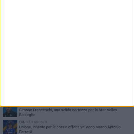
PIÙ LETTI QUESTA SETTIMANA
VENERDÌ 31 LUGLIO
Anna Musci e Carmelo Musci convocati per gli Europei assoluti di
Birmingham
LUNEDÌ 3 AGOSTO
Simone Franceschi, una solida certezza per la Star Volley
Bisceglie
LUNEDÌ 3 AGOSTO
Unione, innesto per le corsie offensive: ecco Marco Antonio
Ferretti