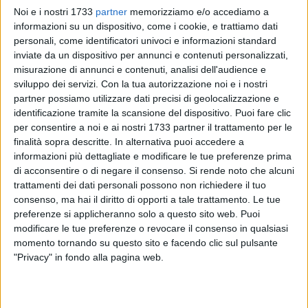
Noi e i nostri 1733
partner
memorizziamo e/o accediamo a
informazioni su un dispositivo, come i cookie, e trattiamo dati
personali, come identificatori univoci e informazioni standard
235
A cura di
inviate da un dispositivo per annunci e contenuti personalizzati,
VITO TROILO
misurazione di annunci e contenuti, analisi dell'audience e
sviluppo dei servizi.
Con la tua autorizzazione noi e i nostri
partner possiamo utilizzare dati precisi di geolocalizzazione e
Una gara entusiasmante, tutta in rimonta a seguito di una
identificazione tramite la scansione del dispositivo. Puoi fare clic
sfortunata caduta dopo pochissime curve. Francesco
per consentire a noi e ai nostri 1733 partner il trattamento per le
finalità sopra descritte. In alternativa puoi accedere a
Dell'Olio ha conquistato la medaglia d'argento ai campionati
informazioni più dettagliate e modificare le tue preferenze prima
italiani di ciclocross in corso a Variano di Basiliano (Udine):
di acconsentire o di negare il consenso.
Si rende noto che alcuni
il talentuoso ciclista della
Ludobike Bisceglie
si è battuto
trattamenti dei dati personali possono non richiedere il tuo
come un leone, con la consueta ostinazione, strappando un
consenso, ma hai il diritto di opporti a tale trattamento. Le tue
meritatissimo piazzamento sul podio. E chissà quali
preferenze si applicheranno solo a questo sito web. Puoi
orizzonti si sarebbero potuti aprire per lui nel caso in cui non
modificare le tue preferenze o revocare il consenso in qualsiasi
si fosse verificato quell'intoppo iniziale.
momento tornando su questo sito e facendo clic sul pulsante
"Privacy" in fondo alla pagina web.
La maglia tricolore per la categoria Esordienti primo anno è
finita sulle spalle di
Filippo Cingolani
, che ha completato i tre