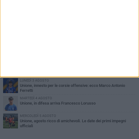
PIÙ LETTI QUESTA SETTIMANA
GIOVEDÌ 6 AGOSTO
Bisceglie inserito nel girone H: ecco tutte le avversarie
LUNEDÌ 3 AGOSTO
Simone Franceschi, una solida certezza per la Star Volley
Bisceglie
MERCOLEDÌ 5 AGOSTO
Il Bisceglie si rafforza con Mikel Opoola e Pierluigi Lagonigro
LUNEDÌ 3 AGOSTO
Unione, innesto per le corsie offensive: ecco Marco Antonio
Ferretti
MARTEDÌ 4 AGOSTO
Unione, in difesa arriva Francesco Lorusso
MERCOLEDÌ 5 AGOSTO
Unione, agosto ricco di amichevoli. Le date dei primi impegni
ufficiali