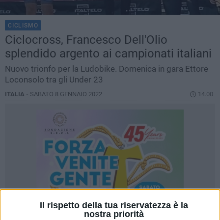
CICLISMO
Ciclocross, Francesco Dell'Olio
splendido argento ai campionati italiani
Nuovo trionfo per la Ludobike. Domenica in gara Ettore
Loconsolo tra gli Under 23
ITALIA -
SABATO 8 GENNAIO 2022
14.00
Il rispetto della tua riservatezza è la
nostra priorità