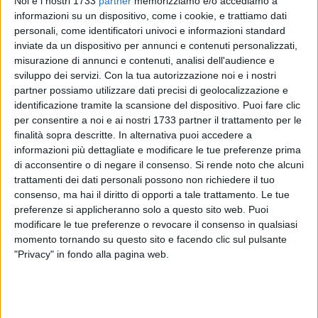
Noi e i nostri 1733
partner
memorizziamo e/o accediamo a
informazioni su un dispositivo, come i cookie, e trattiamo dati
personali, come identificatori univoci e informazioni standard
2
A cura di
inviate da un dispositivo per annunci e contenuti personalizzati,
CRISTINA SCARASCIULLO
misurazione di annunci e contenuti, analisi dell'audience e
sviluppo dei servizi.
Con la tua autorizzazione noi e i nostri
partner possiamo utilizzare dati precisi di geolocalizzazione e
identificazione tramite la scansione del dispositivo. Puoi fare clic
La Diaz Bisceglie continua a mettere solide fondamenta in
per consentire a noi e ai nostri 1733 partner il trattamento per le
vista della nuova stagione sportiva. Dopo i rinnovi di
Nico
finalità sopra descritte. In alternativa puoi accedere a
Pedone
e
Silvio Dell'Olio
, e la conferma in panchina di
mister
informazioni più dettagliate e modificare le tue preferenze prima
Giuseppe Di Chiano
, arriva un altro tassello chiave:
Sergio
di acconsentire o di negare il consenso.
Si rende noto che alcuni
De Cillis
prolunga il suo rapporto con il club e vestirà la
trattamenti dei dati personali possono non richiedere il tuo
maglia biancorossa anche per il campionato 2025/2026.
consenso, ma hai il diritto di opporti a tale trattamento. Le tue
preferenze si applicheranno solo a questo sito web. Puoi
modificare le tue preferenze o revocare il consenso in qualsiasi
Autentico punto di riferimento offensivo e miglior marcatore
momento tornando su questo sito e facendo clic sul pulsante
della squadra nella scorsa annata, De Cillis ha saputo
"Privacy" in fondo alla pagina web.
coniugare qualità realizzativa, personalità e spirito di
sacrificio, risultando spesso determinante nei momenti
chiave della stagione. La sua conferma rappresenta non
solo un investimento tecnico ma anche un segnale forte di