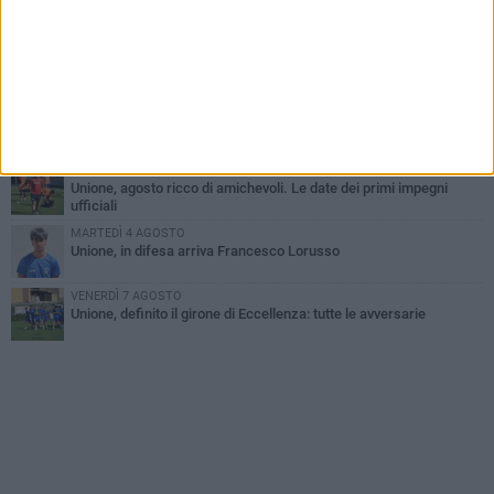
MERCOLEDÌ 5 AGOSTO
Il Bisceglie si rafforza con Mikel Opoola e Pierluigi Lagonigro
MARTEDÌ 4 AGOSTO
Quinto capitolo con la Star Volley per Fabio Di Vita
MERCOLEDÌ 5 AGOSTO
Unione, agosto ricco di amichevoli. Le date dei primi impegni
ufficiali
MARTEDÌ 4 AGOSTO
Unione, in difesa arriva Francesco Lorusso
VENERDÌ 7 AGOSTO
Unione, definito il girone di Eccellenza: tutte le avversarie