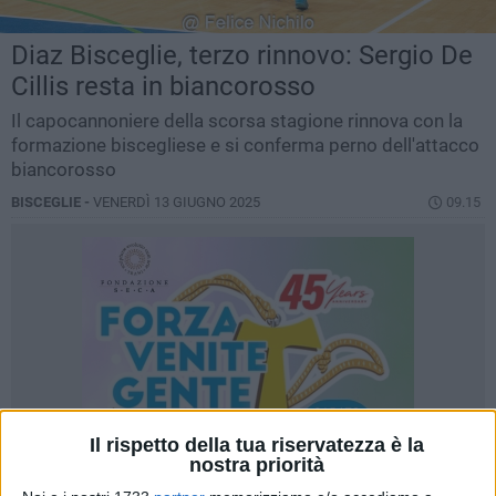
Diaz Bisceglie, terzo rinnovo: Sergio De
Cillis resta in biancorosso
Il capocannoniere della scorsa stagione rinnova con la
formazione biscegliese e si conferma perno dell'attacco
biancorosso
BISCEGLIE -
VENERDÌ 13 GIUGNO 2025
09.15
Il rispetto della tua riservatezza è la
nostra priorità