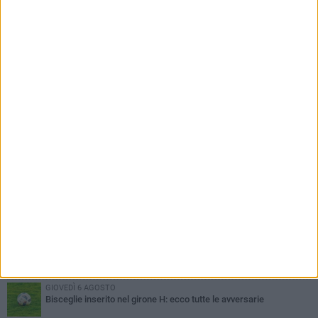
PIÙ LETTI QUESTA SETTIMANA
LUNEDÌ 3 AGOSTO
Simone Franceschi, una solida certezza per la Star Volley
Bisceglie
MERCOLEDÌ 5 AGOSTO
Il Bisceglie si rafforza con Mikel Opoola e Pierluigi Lagonigro
LUNEDÌ 3 AGOSTO
Unione, innesto per le corsie offensive: ecco Marco Antonio
Ferretti
MARTEDÌ 4 AGOSTO
Unione, in difesa arriva Francesco Lorusso
GIOVEDÌ 6 AGOSTO
Bisceglie inserito nel girone H: ecco tutte le avversarie