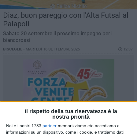
Diaz, buon pareggio con l'Alta Futsal al
Palapoli
Sabato 20 settembre il prossimo impegno per i
biancorossi
BISCEGLIE -
MARTEDÌ 16 SETTEMBRE 2025
12.37
Il rispetto della tua riservatezza è la
nostra priorità
Noi e i nostri 1733
partner
memorizziamo e/o accediamo a
informazioni su un dispositivo, come i cookie, e trattiamo dati