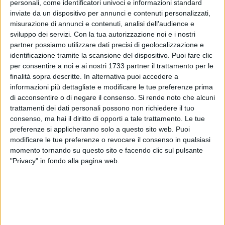
personali, come identificatori univoci e informazioni standard
inviate da un dispositivo per annunci e contenuti personalizzati,
1
A cura di
misurazione di annunci e contenuti, analisi dell'audience e
ANTONIO LOPOPOLO
sviluppo dei servizi.
Con la tua autorizzazione noi e i nostri
partner possiamo utilizzare dati precisi di geolocalizzazione e
identificazione tramite la scansione del dispositivo. Puoi fare clic
per consentire a noi e ai nostri 1733 partner il trattamento per le
La Diaz ha esordito nel triangolare di Coppa della Divisione
finalità sopra descritte. In alternativa puoi accedere a
con un pareggio per 3-3 contro l'Alta Futsal. La formazione
informazioni più dettagliate e modificare le tue preferenze prima
ospite ha avuto un alta intensità gioco durante il primo
di acconsentire o di negare il consenso.
Si rende noto che alcuni
tempo della partita, mentre nella ripresa l'incontro si è
trattamenti dei dati personali possono non richiedere il tuo
riequilibrato dando spazio anche alla compagine
consenso, ma hai il diritto di opporti a tale trattamento. Le tue
preferenze si applicheranno solo a questo sito web. Puoi
biscegliese. Per la squadra biancorossa sono andati a segno
modificare le tue preferenze o revocare il consenso in qualsiasi
Sergio De Cillis e Davide Lovino, autore di una doppietta.
momento tornando su questo sito e facendo clic sul pulsante
"Privacy" in fondo alla pagina web.
Il prossimo impegno della Diaz è stato fissato per sabato 20
settembre alle ore 16, quando affronterà il Bitonto nella
seconda gara del triangolare.
7 AGOSTO 2026
L'appello della moglie di Mino Racanati alla