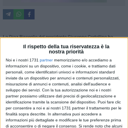
La Diaz Bisceglie del presidente Giuseppe Cortellino ha
piazzato un innesto di assoluto spessore, assicurandosi le
Il rispetto della tua riservatezza è la
prestazioni dello spagnolo
Jorge Tendero
. Laterale
nostra priorità
offensivo classe 2000, è un giocatore dalle qualità
Noi e i nostri 1731
partner
memorizziamo e/o accediamo a
importanti: esplosività, grande tiro, freddezza sotto porta e
informazioni su un dispositivo, come i cookie, e trattiamo dati
capacità di utilizzare entrambi i piedi, pur prediligendo il
personali, come identificatori univoci e informazioni standard
destro. Oltre alle doti tecniche, porta con sé una mentalità da
inviate da un dispositivo per annunci e contenuti personalizzati,
misurazione di annunci e contenuti, analisi dell'audience e
vero professionista: sacrificio, intensità nel pressing, grande
sviluppo dei servizi.
Con la tua autorizzazione noi e i nostri
lavoro per la squadra e umiltà. I numeri del giocatore
partner possiamo utilizzare dati precisi di geolocalizzazione e
spagnolo parlano chiaro e raccontano il percorso di un
identificazione tramite la scansione del dispositivo. Puoi fare clic
autentico trascinatore nelle ultime cinque stagioni tra
per consentire a noi e ai nostri 1731 partner il trattamento per le
Spagna, Italia e Polonia.
finalità sopra descritte. In alternativa puoi accedere a
informazioni più dettagliate e modificare le tue preferenze prima
Dal 2021 a oggi ha collezionato 128 presenze ufficiali
di acconsentire o di negare il consenso.
Si rende noto che alcuni