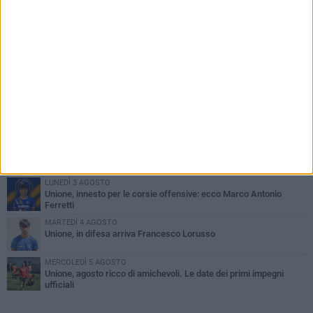
PIÙ LETTI QUESTA SETTIMANA
GIOVEDÌ 6 AGOSTO
Bisceglie inserito nel girone H: ecco tutte le avversarie
LUNEDÌ 3 AGOSTO
Simone Franceschi, una solida certezza per la Star Volley
Bisceglie
MERCOLEDÌ 5 AGOSTO
Il Bisceglie si rafforza con Mikel Opoola e Pierluigi Lagonigro
LUNEDÌ 3 AGOSTO
Unione, innesto per le corsie offensive: ecco Marco Antonio
Ferretti
MARTEDÌ 4 AGOSTO
Unione, in difesa arriva Francesco Lorusso
MERCOLEDÌ 5 AGOSTO
Unione, agosto ricco di amichevoli. Le date dei primi impegni
ufficiali