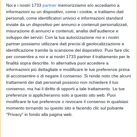
Noi e i nostri 1733
partner
memorizziamo e/o accediamo a
informazioni su un dispositivo, come i cookie, e trattiamo dati
7
A cura di
personali, come identificatori univoci e informazioni standard
CRISTINA SCARASCIULLO
inviate da un dispositivo per annunci e contenuti personalizzati,
misurazione di annunci e contenuti, analisi dell'audience e
sviluppo dei servizi.
Con la tua autorizzazione noi e i nostri
Sabato 8 marzo, la
Strade Bianche Women Elite
aprirà
partner possiamo utilizzare dati precisi di geolocalizzazione e
ufficialmente la stagione italiana del ciclismo femminile con
identificazione tramite la scansione del dispositivo. Puoi fare clic
per consentire a noi e ai nostri 1733 partner il trattamento per le
una delle corse più spettacolari del calendario. Tra le atlete
finalità sopra descritte. In alternativa puoi accedere a
al via ci sarà anche la biscegliese
Federica Piergiovanni
, che
informazioni più dettagliate e modificare le tue preferenze prima
esordirà nella prestigiosa classica toscana con la maglia del
di acconsentire o di negare il consenso.
Si rende noto che alcuni
team
Isolmant-Premac-Vittoria
.
trattamenti dei dati personali possono non richiedere il tuo
consenso, ma hai il diritto di opporti a tale trattamento. Le tue
Un'occasione importante per la giovane pugliese, che avrà la
preferenze si applicheranno solo a questo sito web. Puoi
possibilità di confrontarsi con il gotha del ciclismo mondiale
modificare le tue preferenze o revocare il consenso in qualsiasi
momento tornando su questo sito e facendo clic sul pulsante
sulle strade sterrate delle Crete Senesi. Il percorso, con 13
"Privacy" in fondo alla pagina web.
settori di sterrato per un totale di circa 50 km, metterà alla
prova la resistenza e le doti tecniche delle atlete, in un
continuo saliscendi che culminerà con l'iconico arrivo in