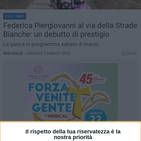
CICLISMO
Federica Piergiovanni al via della Strade
Bianche: un debutto di prestigio
La gara è in programma sabato 8 marzo
BISCEGLIE -
VENERDÌ 7 MARZO 2025
09.00
Il rispetto della tua riservatezza è la
nostra priorità