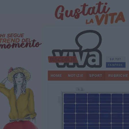
30.727
FANPAGE
HOME
NOTIZIE
SPORT
RUBRICHE