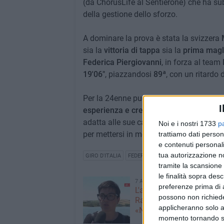
(da ChorusLife al Sentierone) che ha sub
della gestione dello sforzo.
A dominare la prova è stata la svizzera
sia la
vittoria di tappa
sia la
prima magl
Federica Piergiovanni
, in forza al team
19'06"
, piazzandosi
89ª
, con un ritardo 
Per la 24enne pugliese, al via non con am
I
esperienza e crescere
tappa dopo tappa,
adatta alle sue caratteristiche. Il Giro è
Noi e i nostri 1733
p
per mettersi in mostra arriveranno.
trattiamo dati person
e contenuti personali
tua autorizzazione no
GIRO D'ITALIA
FEDERICA PIERGIOVANNI
tramite la scansione 
le finalità sopra des
7 AGOSTO 2026
preferenze prima di 
L'appello della moglie di
possono non richieder
Racanati alla ministra Ro
applicheranno solo a
«Non dimenticatelo»
momento tornando su 