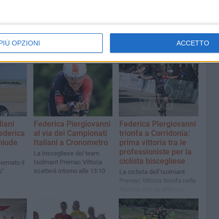
PIÙ OPZIONI
ACCETTO
liani
Federica Piergiovanni
Federica Piergiovanni
ederica
al via dei Campionati
trionfa a Corridonia:
hiude
Italiani a Cronometro
prima vittoria tra le
professioniste per la
La biscegliese del team
ciclista biscegliese
Isolmant Premac Vittoria
ermato il
scatterà intorno alle 13:10
6”
La ciclista dell’Isolmant
Premac Vittoria trionfa nelle
Marche con un attacco
deciso e firma il suo primo
successo da professionista