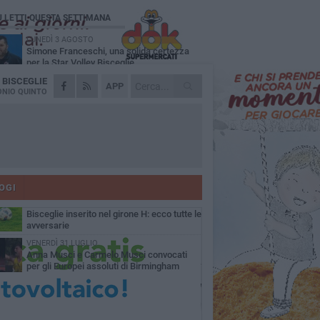
Ù LETTI QUESTA SETTIMANA
LUNEDÌ 3 AGOSTO
Simone Franceschi, una solida certezza
per la Star Volley Bisceglie
A
BISCEGLIE
MERCOLEDÌ 5 AGOSTO
APP
Il Bisceglie si rafforza con Mikel Opoola e
NIO QUINTO
Pierluigi Lagonigro
LUNEDÌ 3 AGOSTO
Unione, innesto per le corsie offensive:
ecco Marco Antonio Ferretti
MARTEDÌ 4 AGOSTO
Unione, in difesa arriva Francesco Lorusso
OGI
GIOVEDÌ 6 AGOSTO
Bisceglie inserito nel girone H: ecco tutte le
avversarie
VENERDÌ 31 LUGLIO
Anna Musci e Carmelo Musci convocati
per gli Europei assoluti di Birmingham