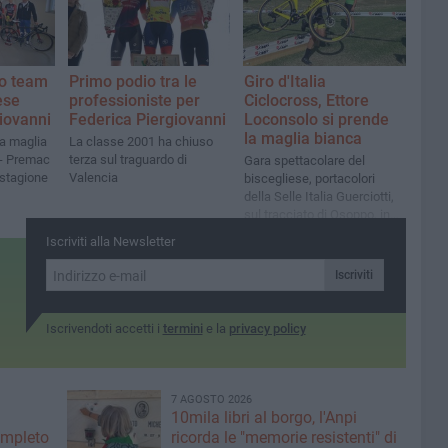
vo team
Primo podio tra le
Giro d'Italia
ese
professioniste per
Ciclocross, Ettore
iovanni
Federica Piergiovanni
Loconsolo si prende
la maglia bianca
la maglia
La classe 2001 ha chiuso
 - Premac
terza sul traguardo di
Gara spettacolare del
 stagione
Valencia
biscegliese, portacolori
della Selle Italia Guerciotti,
sul tracciato di Osoppo, in
Friuli
Iscriviti alla Newsletter
Iscriviti
Iscrivendoti accetti i
termini
e la
privacy policy
7 AGOSTO 2026
10mila libri al borgo, l'Anpi
ompleto
ricorda le "memorie resistenti" di