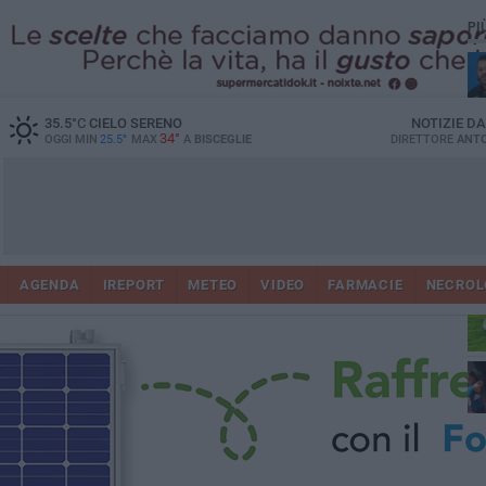
PI
35.5
°C
CIELO SERENO
NOTIZIE D
34°
OGGI MIN
25.5°
MAX
A
BISCEGLIE
DIRETTORE
ANTO
AGENDA
IREPORT
METEO
VIDEO
FARMACIE
NECROL