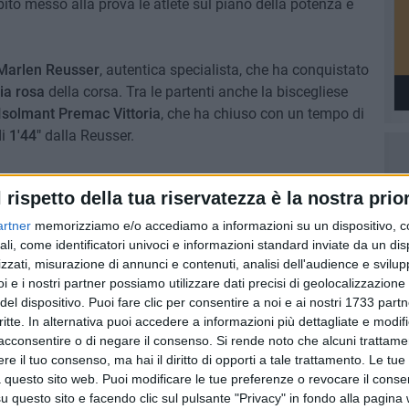
ito messo alla prova le atlete sul piano della potenza e
Marlen Reusser
, autentica specialista, che ha conquistato
ia rosa
della corsa. Tra le partenti anche la biscegliese
Isolmant Premac Vittoria
, che ha chiuso con un tempo di
di
1'44"
dalla Reusser.
bizioni di classifica ma con l'obiettivo di
fare
l rispetto della tua riservatezza è la nostra prior
 si è trattato di un esordio solido in una disciplina poco
 lungo e le strade da interpretare sono tante: le occasioni
artner
memorizziamo e/o accediamo a informazioni su un dispositivo, c
ali, come identificatori univoci e informazioni standard inviate da un di
zzati, misurazione di annunci e contenuti, analisi dell'audience e svilupp
i e i nostri partner possiamo utilizzare dati precisi di geolocalizzazione 
del dispositivo. Puoi fare clic per consentire a noi e ai nostri 1733 partn
critte. In alternativa puoi accedere a informazioni più dettagliate e modif
7 AGOSTO 2026
acconsentire o di negare il consenso.
Si rende noto che alcuni trattamen
 Mino
Festa patronale, il programma
e il tuo consenso, ma hai il diritto di opporti a tale trattamento. Le tue
ccella:
completo di venerdì 7 agosto
 questo sito web. Puoi modificare le tue preferenze o revocare il conse
questo sito e facendo clic sul pulsante "Privacy" in fondo alla pagina