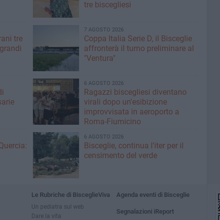
tre biscegliesi
7 AGOSTO 2026
ani tre
Coppa Italia Serie D, il Bisceglie
 grandi
affronterà il turno preliminare al
"Ventura"
6 AGOSTO 2026
di
Ragazzi biscegliesi diventano
sarie
virali dopo un'esibizione
improvvisata in aeroporto a
Roma-Fiumicino
6 AGOSTO 2026
Quercia:
Bisceglie, continua l'iter per il
censimento del verde
Le Rubriche di BisceglieViva
Agenda eventi di Bisceglie
Un pediatra sul web
Segnalazioni iReport
Dare la vita