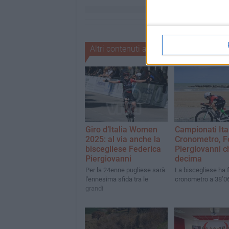
Altri contenuti a tema
Giro d’Italia Women
Campionati Ita
2025: al via anche la
Cronometro, F
biscegliese Federica
Piergiovanni c
Piergiovanni
decima
Per la 24enne pugliese sarà
La biscegliese ha f
l'ennesima sfida tra le
cronometro a 38’0
grandi