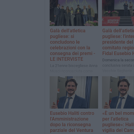
Galà dell'atletica
Galà dell'atleti
pugliese: si
pugliese: l'inte
concludono le
presidente del
celebrazioni con la
comitato regio
consegna dei premi -
Fidal Eusebio H
LE INTERVISTE
Domenica la seco
conclusiva serata a
La 21enne biscegliese Anna
Vecchie Segherie
Musci riconosciuta come
Mastrototaro
atleta dell'anno
Eusebio Haliti contro
«È un bel mom
l'Amministrazione
per l’atletica
dopo la riconsegna
pugliese»: Halit
parziale del Ventura
vigilia dei Cam