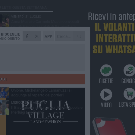
Ù LETTI QUESTA SETTIMANA
VENERDÌ 31 LUGLIO
Anna Musci e Carmelo Musci convocati
per gli Europei assoluti di Birmingham
A
BISCEGLIE
LUNEDÌ 3 AGOSTO
APP
Simone Franceschi, una solida certezza
NIO QUINTO
per la Star Volley Bisceglie
LUNEDÌ 3 AGOSTO
Unione, innesto per le corsie offensive:
ecco Marco Antonio Ferretti
MARTEDÌ 4 AGOSTO
Unione, in difesa arriva Francesco Lorusso
OGI
SABATO 1 AGOSTO
Unione, Michelangelo Lamanuzzi si
aggiunge al reparto dei portieri
MERCOLEDÌ 5 AGOSTO
Il Bisceglie si rafforza con Mikel Opoola e
Pierluigi Lagonigro