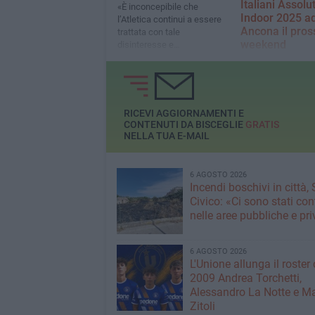
Italiani Assolut
«È inconcepibile che
Indoor 2025 a
l’Atletica continui a essere
Ancona il pro
trattata con tale
weekend
disinteresse e
marginalizzazione»
In gara nelle varie 
il 22 e 23 febbraio 9
pugliesi
RICEVI AGGIORNAMENTI E
CONTENUTI DA BISCEGLIE
GRATIS
NELLA TUA E-MAIL
6 AGOSTO 2026
Incendi boschivi in città,
Civico: «Ci sono stati cont
nelle aree pubbliche e pr
6 AGOSTO 2026
L'Unione allunga il roster 
2009 Andrea Torchetti,
Alessandro La Notte e M
Zitoli