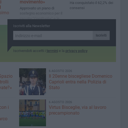
i
movimento»
Ha conquistato il 62,2% dei
d
consensi
Approvato un piano di
ssimo
sostegno economico per il
circuito “CorriPuglia” e le
competizioni provinciali,
discipline
Iscriviti alla Newsletter
valorizzando sport e
 atleti
territorio
Iscriviti
Iscrivendoti accetti i
termini
e la
privacy policy
6 AGOSTO 2026
 Spazio
Il 20enne biscegliese Domenico
rolli
Caprioli entra nella Polizia di
ivate?»
Stato
6 AGOSTO 2026
con i
Virtus Bisceglie, via al lavoro
precampionato
arco