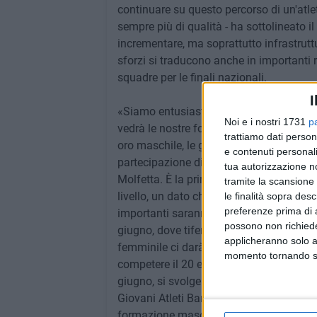
continuare su questo percorso di un'atlet
sempre più di qualità - ha sottolineato 
incrementare, ma soprattutto infrastruttur
sforzi si traducono anche in importanti r
squadre per le finali nazionali.
I
«Siamo entusiasti - ha concluso Haliti -
Noi e i nostri 1731
p
vedrà le nostre formazioni pugliesi protag
trattiamo dati person
oro maschile, le giornate del 20 e 21 g
e contenuti personali
partecipazione di due eccellenze del nostr
tua autorizzazione no
Molfetta. È la prima volta in assoluto 
tramite la scansione 
livello, un dato che sottolinea la cresci
le finalità sopra des
preferenze prima di 
importanti saranno gli impegni per la Se
possono non richieder
giugno, dove tiferemo per l'Asd Giovani A
applicheranno solo a
femminile ci darà grandi soddisfazioni.
momento tornando su 
competere il 20 e 21 giugno a Borgo Valb
giugno, si svolgerà la finale femminile c
Giovani Atleti Bari, che dimostrano una n
formazione maschile che femminile.