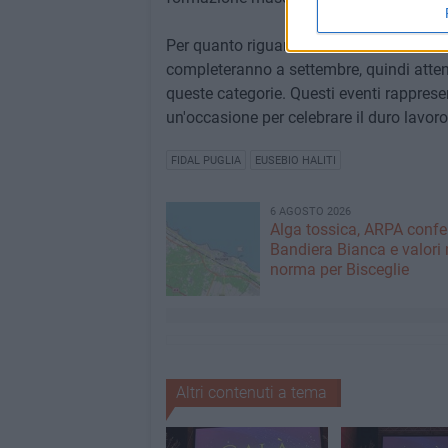
Per quanto riguarda le finali Under 23 e A
completeranno a settembre, quindi atten
queste categorie. Questi eventi rapprese
un'occasione per celebrare il duro lavor
FIDAL PUGLIA
EUSEBIO HALITI
6 AGOSTO 2026
Alga tossica, ARPA conf
Bandiera Bianca e valori 
norma per Bisceglie
Altri contenuti a tema