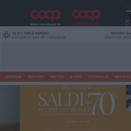
PI
32.5
°C
CIELO SERENO
NOTIZIE D
35°
OGGI MIN
25°
MAX
A
BISCEGLIE
DIRETTORE
ANTO
AGENDA
IREPORT
METEO
VIDEO
FARMACIE
NECROL