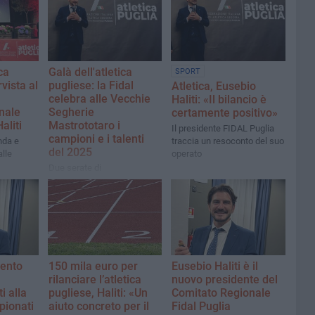
ca
Galà dell'atletica
SPORT
rvista al
pugliese: la Fidal
Atletica, Eusebio
celebra alle Vecchie
Haliti: «Il bilancio è
nale
Segherie
certamente positivo»
aliti
Mastrototaro i
Il presidente FIDAL Puglia
campioni e i talenti
nda e
traccia un resoconto del suo
del 2025
lle
operato
Due serate di
riconoscimenti e prestigio.
Interverranno autorità
politiche, sportive, militari e
il presidente del comitato
regionale Eusebio Haliti
ento
150 mila euro per
Eusebio Haliti è il
rilanciare l’atletica
nuovo presidente del
i alla
pugliese, Haliti: «Un
Comitato Regionale
pionati
aiuto concreto per il
Fidal Puglia