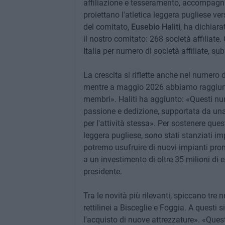
affiliazione e tesseramento, accompagnati
proiettano l'atletica leggera pugliese ver
del comitato,
Eusebio Haliti
, ha dichiar
il nostro comitato: 268 società affiliat
Italia per numero di società affiliate, s
La crescita si riflette anche nel numero
mentre a maggio 2026 abbiamo raggiunt
membri». Haliti ha aggiunto: «Questi num
passione e dedizione, supportata da un
per l'attività stessa». Per sostenere ques
leggera pugliese, sono stati stanziati imp
potremo usufruire di nuovi impianti pronti
a un investimento di oltre 35 milioni di e
presidente.
Tra le novità più rilevanti, spiccano tre
rettilinei a Bisceglie e Foggia. A questi
l'acquisto di nuove attrezzature». «Ques