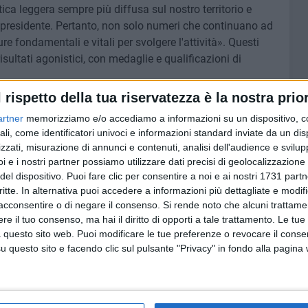
ica leggera sempre più diffusa sul nostro territorio e
il presidente. Pertanto, non solo numeri che continuano ad
e fondamentali e vitali per svolgere l'attività». Questi
isultati agonistici, con medaglie e qualificazioni di
l rispetto della tua riservatezza è la nostra prior
 di annunciare un calendario ricco di appuntamenti che
artner
memorizziamo e/o accediamo a informazioni su un dispositivo, c
oniste a livello nazionale. In particolare, per la Serie A
ali, come identificatori univoci e informazioni standard inviate da un di
iugno a Rieti saranno un momento clou, con la
zzati, misurazione di annunci e contenuti, analisi dell'audience e svilupp
o territorio: l'Avis Barletta e l'Aden Exprivia Dai Optical
i e i nostri partner possiamo utilizzare dati precisi di geolocalizzazione 
che due formazioni pugliesi raggiungono questo prestigioso
del dispositivo. Puoi fare clic per consentire a noi e ai nostri 1731 partn
ta e la qualità del movimento atletico regionale. Non meno
critte. In alternativa puoi accedere a informazioni più dettagliate e modif
acconsentire o di negare il consenso.
Si rende noto che alcuni trattamen
rie B maschile, che si terranno a Cosenza il 13 e 14
e il tuo consenso, ma hai il diritto di opporti a tale trattamento. Le tue
tleti Bari 1969 e l'Amatori Cisternino. Anche il settore
 questo sito web. Puoi modificare le tue preferenze o revocare il conse
 La Serie A Bronzo femminile vedrà l'Atletica Locorotondo
questo sito e facendo clic sul pulsante "Privacy" in fondo alla pagina
elluna in Veneto. Inoltre, sempre a Cosenza, il 13 e 14
on la presenza dell'U.S. Foggia e, ancora una volta, dei
otevole versatilità essendo presenti sia con la