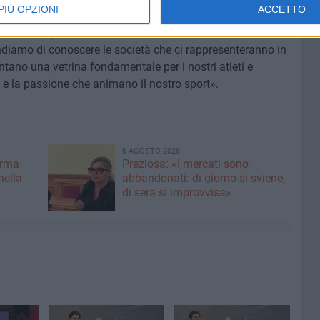
PIÙ OPZIONI
ACCETTO
llieve, le qualificazioni sono ancora in corso e si
diamo di conoscere le società che ci rappresenteranno in
ntano una vetrina fondamentale per i nostri atleti e
o e la passione che animano il nostro sport».
6 AGOSTO 2026
erma
Preziosa: «I mercati sono
nella
abbandonati: di giorno si sviene,
di sera si improvvisa»