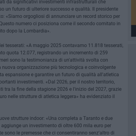
 da significativi investimenti infrastrutturali che
so un futuro di ulteriore successo e qualità. Il presidente
ato: «Siamo orgogliosi di annunciare un record storico per
e. Questo numero ci posiziona come il secondo comitato in
ubito dopo la Lombardia».
 dei tesserati: «A maggio 2025 contavamo 11.818 tesserati,
o quota 12.077, registrando un incremento di 259
eri sono la testimonianza di un'attività svolta con
a nuova organizzazione più tecnologica e coinvolgente
ta espansione e garantire un futuro di qualità all'atletica
ortanti investimenti. «Dal 2026, per il nostro territorio,
 tra la fine della stagione 2026 e l'inizio del 2027, grazie
uro nelle strutture di atletica leggera» ha evidenziato il
 nuove strutture indoor: «Una completa a Taranto e due
 si aggiunge un investimento di oltre 600 mila euro per
te sono le premesse che ci consentiranno senz'altro di