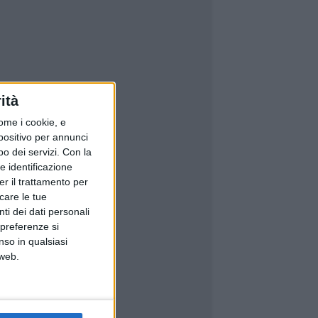
ità
ome i cookie, e
spositivo per annunci
o dei servizi.
Con la
e identificazione
er il trattamento per
icare le tue
ti dei dati personali
 preferenze si
nso in qualsiasi
 web.