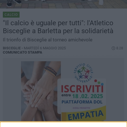
CALCIO
"Il calcio è uguale per tutti": l'Atletico
Bisceglie a Barletta per la solidarietà
Il trionfo di Bisceglie al torneo amichevole
BISCEGLIE -
MARTEDÌ 6 MAGGIO 2025
8.28
COMUNICATO STAMPA