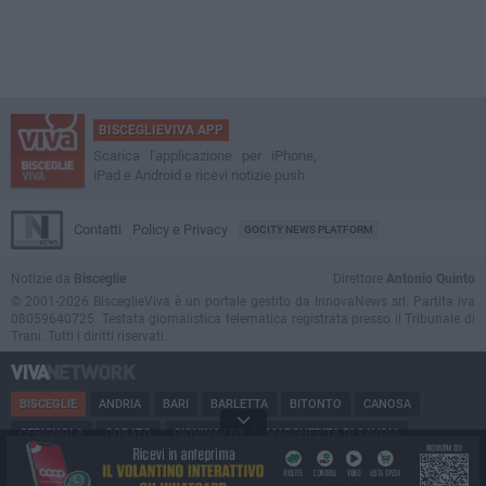
BISCEGLIEVIVA APP
Scarica l'applicazione per iPhone,
iPad e Android e ricevi notizie push
Contatti
Policy e Privacy
GOCITY NEWS PLATFORM
Notizie da
Bisceglie
Direttore
Antonio Quinto
© 2001-2026 BisceglieViva è un portale gestito da InnovaNews srl. Partita iva
08059640725. Testata giornalistica telematica registrata presso il Tribunale di
Trani. Tutti i diritti riservati.
BISCEGLIE
ANDRIA
BARI
BARLETTA
BITONTO
CANOSA
CERIGNOLA
CORATO
GIOVINAZZO
MARGHERITA DI SAVOIA
MINERVINO
MODUGNO
MOLFETTA
PUGLIA
RUVO