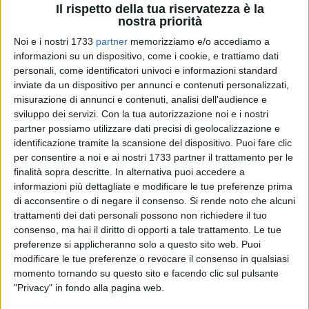
Il rispetto della tua riservatezza è la
nostra priorità
Noi e i nostri 1733
partner
memorizziamo e/o accediamo a
25
informazioni su un dispositivo, come i cookie, e trattiamo dati
personali, come identificatori univoci e informazioni standard
inviate da un dispositivo per annunci e contenuti personalizzati,
Sabato 3 maggio l'Atletico Bisceglie guidato da mister
misurazione di annunci e contenuti, analisi dell'audience e
Francesco Preziosa ha partecipato al triangolare amichevole
sviluppo dei servizi.
Con la tua autorizzazione noi e i nostri
"Il calcio è uguale per tutti"
, un torneo di solidarietà
partner possiamo utilizzare dati precisi di geolocalizzazione e
identificazione tramite la scansione del dispositivo. Puoi fare clic
organizzato dalla società Borgovilla Calcio Sport di Barletta
per consentire a noi e ai nostri 1733 partner il trattamento per le
e disputato nella città della Disfida sul campo Manzi-
finalità sopra descritte. In alternativa puoi accedere a
Chiapulin. All'evento hanno partecipato Borgovilla Barletta,
informazioni più dettagliate e modificare le tue preferenze prima
Atletico Bisceglie e Virtus Molfetta insieme ai ragazzi
di acconsentire o di negare il consenso.
Si rende noto che alcuni
speciali del C.S.M. ASL BA-AREA-1 con sede nel comune di
trattamenti dei dati personali possono non richiedere il tuo
Molfetta e gli anziani dell'Oasi della Terza Età Nuova Aurora
consenso, ma hai il diritto di opporti a tale trattamento. Le tue
di Barletta, con la lieta presenza della Confraternita di
preferenze si applicheranno solo a questo sito web. Puoi
modificare le tue preferenze o revocare il consenso in qualsiasi
Misericordia di Barletta e dell'Assessore allo Sport del
momento tornando su questo sito e facendo clic sul pulsante
Comune di Barletta Massimiliano Dileo.
"Privacy" in fondo alla pagina web.