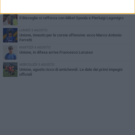
Simone Franceschi, una solida certezza per la Star Volley
Bisceglie
MERCOLEDÌ 5 AGOSTO
Il Bisceglie si rafforza con Mikel Opoola e Pierluigi Lagonigro
LUNEDÌ 3 AGOSTO
Unione, innesto per le corsie offensive: ecco Marco Antonio
Ferretti
MARTEDÌ 4 AGOSTO
Unione, in difesa arriva Francesco Lorusso
MERCOLEDÌ 5 AGOSTO
Unione, agosto ricco di amichevoli. Le date dei primi impegni
ufficiali