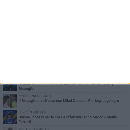
PIÙ LETTI QUESTA SETTIMANA
GIOVEDÌ 6 AGOSTO
Bisceglie inserito nel girone H: ecco tutte le avversarie
LUNEDÌ 3 AGOSTO
Simone Franceschi, una solida certezza per la Star Volley
Bisceglie
MERCOLEDÌ 5 AGOSTO
Il Bisceglie si rafforza con Mikel Opoola e Pierluigi Lagonigro
LUNEDÌ 3 AGOSTO
Unione, innesto per le corsie offensive: ecco Marco Antonio
Ferretti
MARTEDÌ 4 AGOSTO