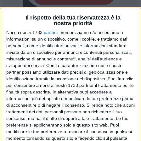
Il rispetto della tua riservatezza è la
96
A cura di
nostra priorità
CRISTINA SCARASCIULLO
Noi e i nostri 1733
partner
memorizziamo e/o accediamo a
informazioni su un dispositivo, come i cookie, e trattiamo dati
personali, come identificatori univoci e informazioni standard
Per la prima volta un sodalizio della regione potrebbe
inviate da un dispositivo per annunci e contenuti personalizzati,
piazzarsi terzo nella classifica per società della
misurazione di annunci e contenuti, analisi dell'audience e
competizione rosa e per la seconda volta nella storia della
sviluppo dei servizi.
Con la tua autorizzazione noi e i nostri
partner possiamo utilizzare dati precisi di geolocalizzazione e
competizione un atleta pugliese potrebbe conquistare la
identificazione tramite la scansione del dispositivo. Puoi fare clic
maglia rosa del Giro d'Italia ciclocross (il primo nel 2009 è
per consentire a noi e ai nostri 1733 partner il trattamento per le
stato Francesco Acquaviva con la maglia della Iron Metal
finalità sopra descritte. In alternativa puoi accedere a
Protek). Tutto ciò potrebbe accadere sabato 23 dicembre nel
informazioni più dettagliate e modificare le tue preferenze prima
corso della tappa conclusiva che si svolgerà a Barletta,
di acconsentire o di negare il consenso.
Si rende noto che alcuni
come spiegato nella
diciassettesima puntata di Terzo
trattamenti dei dati personali possono non richiedere il tuo
Tempo
consenso, ma hai il diritto di opporti a tale trattamento. Le tue
.
preferenze si applicheranno solo a questo sito web. Puoi
modificare le tue preferenze o revocare il consenso in qualsiasi
Ivan Carrer
, giovane portacolori del Team Eurobike e la
momento tornando su questo sito e facendo clic sul pulsante