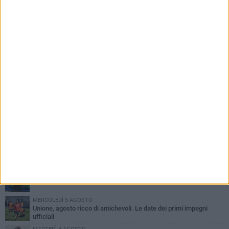
PIÙ LETTI QUESTA SETTIMANA
GIOVEDÌ 6 AGOSTO
Bisceglie inserito nel girone H: ecco tutte le avversarie
MERCOLEDÌ 5 AGOSTO
Il Bisceglie si rafforza con Mikel Opoola e Pierluigi Lagonigro
MARTEDÌ 4 AGOSTO
Quinto capitolo con la Star Volley per Fabio Di Vita
MERCOLEDÌ 5 AGOSTO
Unione, agosto ricco di amichevoli. Le date dei primi impegni
ufficiali