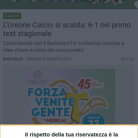
CALCIO
L’Unione Calcio si scalda: 6-1 nel primo
test stagionale
L’amichevole con il Barletta U19 conferma crescita e
idee chiare in vista del campionato
BISCEGLIE -
VENERDÌ 8 AGOSTO 2025
9.32
Il rispetto della tua riservatezza è la