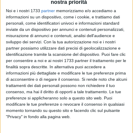
nostra priorità
Noi e i nostri 1733
partner
memorizziamo e/o accediamo a
informazioni su un dispositivo, come i cookie, e trattiamo dati
9
personali, come identificatori univoci e informazioni standard
inviate da un dispositivo per annunci e contenuti personalizzati,
misurazione di annunci e contenuti, analisi dell'audience e
sviluppo dei servizi.
Con la tua autorizzazione noi e i nostri
L'Unione Calcio Bisceglie comincia a ingranare in vista del
partner possiamo utilizzare dati precisi di geolocalizzazione e
debutto in campionato, fissato per il prossimo 31 agosto,
identificazione tramite la scansione del dispositivo. Puoi fare clic
mostrando sprazzi di buon calcio e idee già ben assimilate
per consentire a noi e ai nostri 1733 partner il trattamento per le
dal gruppo. Un'uscita molto positiva, quella andata in scena
finalità sopra descritte. In alternativa puoi accedere a
allo stadio Giustavo Ventura nell'amichevole contro l'U19 del
informazioni più dettagliate e modificare le tue preferenze prima
Barletta Calcio, terminata sul punteggio di 6-1 per gli azzurri
di acconsentire o di negare il consenso.
Si rende noto che alcuni
e in cui mister Rumma ha dato spazio e possibilità di
trattamenti dei dati personali possono non richiedere il tuo
consenso, ma hai il diritto di opporti a tale trattamento. Le tue
mettersi a diversi elementi della rosa, ottenendo ottime
preferenze si applicheranno solo a questo sito web. Puoi
risposte da ciascuno di loro.
modificare le tue preferenze o revocare il consenso in qualsiasi
momento tornando su questo sito e facendo clic sul pulsante
La squadra parte forte e trova subito il vantaggio con
"Privacy" in fondo alla pagina web.
Ferrero, autore di una bella prova all'interno dei sedici metri,
dopo tre minuti. Poi il pareggio ospite al 17', con la