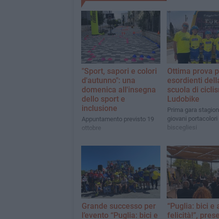
"Sport, sapori e colori
Ottima prova p
d'autunno": una
esordienti dell
domenica all'insegna
scuola di cicli
dello sport e
Ludobike
inclusione
Prima gara stagiona
giovani portacolori
Appuntamento previsto 19
biscegliesi
ottobre
Grande successo per
“Puglia: bici e 
l’evento “Puglia: bici e
felicità!”, pres