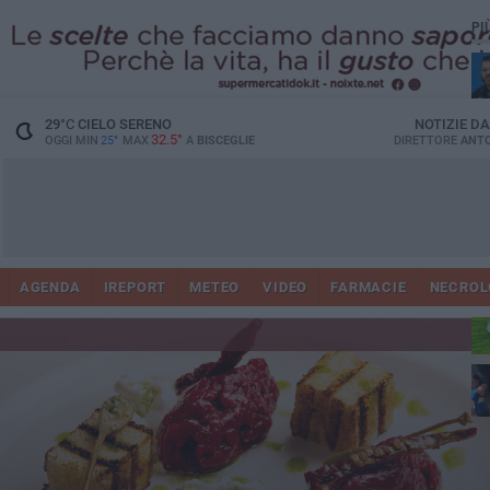
PI
29
°C
CIELO SERENO
NOTIZIE D
32.5°
OGGI MIN
25°
MAX
A
BISCEGLIE
DIRETTORE
ANTO
AGENDA
IREPORT
METEO
VIDEO
FARMACIE
NECROL