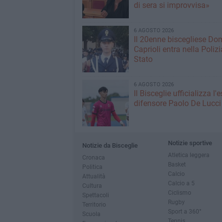
di sera si improvvisa»
6 AGOSTO 2026
Il 20enne biscegliese Do
Caprioli entra nella Polizi
Stato
6 AGOSTO 2026
Il Bisceglie ufficializza l
difensore Paolo De Lucci
Notizie sportive
Notizie da Bisceglie
Atletica leggera
Cronaca
Basket
Politica
Calcio
Attualità
Calcio a 5
Cultura
Ciclismo
Spettacoli
Rugby
Territorio
Sport a 360°
Scuola
Tennis