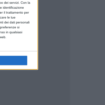
o dei servizi.
Con la
e identificazione
er il trattamento per
icare le tue
ti dei dati personali
 preferenze si
nso in qualsiasi
 web.