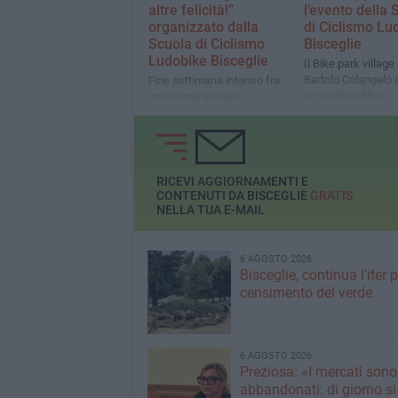
altre felicità!”
l’evento della 
organizzato dalla
di Ciclismo Lu
Scuola di Ciclismo
Bisceglie
Ludobike Bisceglie
Il Bike park village 
Bartolo Colangelo 
Fine settimana intenso fra
un weekend fra
inclusione sociale,
divertimento, sano
informazione e sano
inclusione i prossi
divertimento per i bambini
ottobre
RICEVI AGGIORNAMENTI E
CONTENUTI DA BISCEGLIE
GRATIS
NELLA TUA E-MAIL
6 AGOSTO 2026
Bisceglie, continua l'iter pe
censimento del verde
6 AGOSTO 2026
Preziosa: «I mercati sono
abbandonati: di giorno si