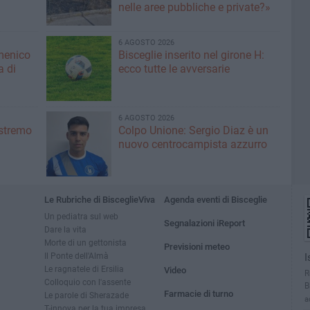
nelle aree pubbliche e private?»
6 AGOSTO 2026
menico
Bisceglie inserito nel girone H:
a di
ecco tutte le avversarie
6 AGOSTO 2026
'estremo
Colpo Unione: Sergio Diaz è un
nuovo centrocampista azzurro
Le Rubriche di BisceglieViva
Agenda eventi di Bisceglie
Un pediatra sul web
Segnalazioni iReport
Dare la vita
Morte di un gettonista
Previsioni meteo
Il Ponte dell'Almà
I
Le ragnatele di Ersilia
Video
R
Colloquio con l'assente
B
Farmacie di turno
Le parole di Sherazade
a
T-innova per la tua impresa