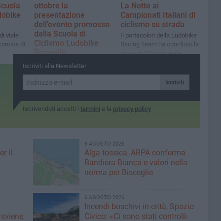
Scuola
ottobre la
La Notte ai
dobike
presentazione
Campionati Italiani di
dell’evento promosso
ciclismo su strada
dalla Scuola di
di viale
Il portacolori della Ludobike
Ciclismo Ludobike
cornice di
Racing Team ha concluso la
Bisceglie
prova in 31ª posizione
 sport e
Il Bike park village di viale
Iscriviti alla Newsletter
mi 12 e 13
Bartolo Colangelo cornice di
un weekend fra
Iscriviti
divertimento, sano sport e
inclusione i prossimi 12 e 13
ottobre
Iscrivendoti accetti i
termini
e la
privacy policy
6 AGOSTO 2026
r il
Alga tossica, ARPA conferma
Bandiera Bianca e valori nella
norma per Bisceglie
6 AGOSTO 2026
Incendi boschivi in città, Spazio
 sviene,
Civico: «Ci sono stati controlli