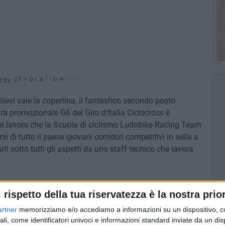
d by
Allievi vale la copertina, il fantastico secondo posto
ra promozionale G6 del Giro d'Italia Ciclocross è
del lavoro che la Scuola di ciclismo Ludobike Racing Team
i di tutto il paese giovani corridori competitivi in sella a
iti sotto tutti gli aspetti da uno staff tecnico che lavora
cegliese hanno brillato nel fango di Ferentino, centrando
l rispetto della tua riservatezza è la nostra prior
ovimento pugliese. Prestazione di livello elevato rese
 sui minimi dettagli, dal lavaggio delle bici alla
artner
memorizziamo e/o accediamo a informazioni su un dispositivo, c
ali, come identificatori univoci e informazioni standard inviate da un di