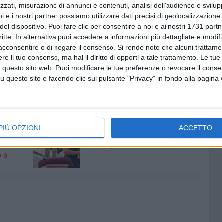
zzati, misurazione di annunci e contenuti, analisi dell'audience e svilupp
i e i nostri partner possiamo utilizzare dati precisi di geolocalizzazione 
emiato la squadra di
Piero Loconsolo
, che ha conseguito
del dispositivo. Puoi fare clic per consentire a noi e ai nostri 1731 partn
oli
nella gara G6 maschile vinta dal friulano Stefano
critte. In alternativa puoi accedere a informazioni più dettagliate e modif
li) davanti a uno splendido De Feudis. Bene anche
Ilaria
acconsentire o di negare il consenso.
Si rende noto che alcuni trattamen
e nona e ventesima tra le Allieve mentre
Alessia Scarpa
e il tuo consenso, ma hai il diritto di opporti a tale trattamento. Le tue
res.
 questo sito web. Puoi modificare le tue preferenze o revocare il conse
questo sito e facendo clic sul pulsante "Privacy" in fondo alla pagina
DANIELE DE FEUDIS
SCUOLA DI CICLISMO LUDOBIKE RACING TEAM
6 AGOSTO 2026
PIÙ OPZIONI
ACCETTO
ntano
Aspettando il Palio della Quercia:
il Fantapalio
o a