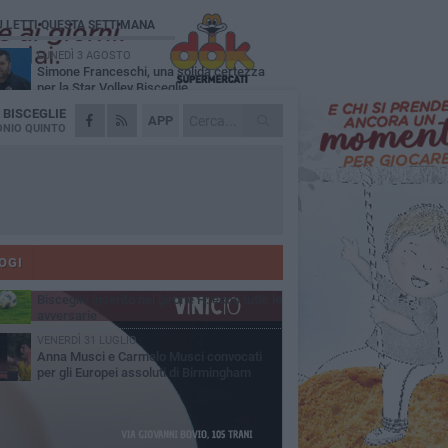
Ù LETTI QUESTA SETTIMANA
LUNEDÌ 3 AGOSTO
Simone Franceschi, una solida certezza
per la Star Volley Bisceglie
A
BISCEGLIE
MERCOLEDÌ 5 AGOSTO
APP
Il Bisceglie si rafforza con Mikel Opoola e
NIO QUINTO
Pierluigi Lagonigro
LUNEDÌ 3 AGOSTO
Unione, innesto per le corsie offensive:
ecco Marco Antonio Ferretti
MARTEDÌ 4 AGOSTO
Unione, in difesa arriva Francesco Lorusso
OGI
GIOVEDÌ 6 AGOSTO
Bisceglie inserito nel girone H: ecco tutte le
avversarie
VENERDÌ 31 LUGLIO
Anna Musci e Carmelo Musci convocati
per gli Europei assoluti di Birmingham