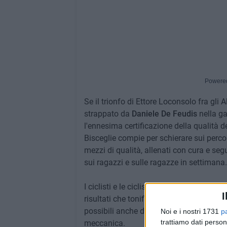
Powere
Se il trionfo di Ettore Loconsolo fra gli 
strappato da
Daniele De Feudis
nella ga
l'ennesima certificazione della qualità 
Bisceglie compie per schierare sui percors
mezzi di qualità, allenati con cura e segu
sui ragazzi e sulle ragazze in settimana.
I ciclisti e le cicliste della squadra bis
I
risultati che tonificano l'immagine del m
possibili anche dal lavoro del team ai box
Noi e i nostri 1731
p
trattiamo dati person
meccanica.