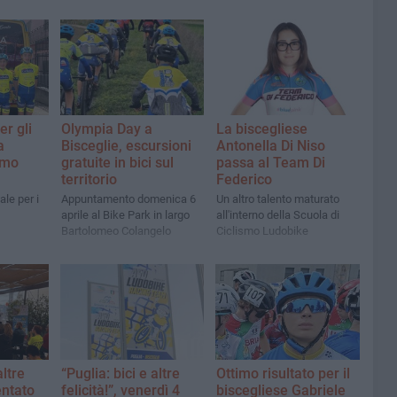
er gli
Olympia Day a
La biscegliese
a
Bisceglie, escursioni
Antonella Di Niso
smo
gratuite in bici sul
passa al Team Di
territorio
Federico
le per i
Appuntamento domenica 6
Un altro talento maturato
aprile al Bike Park in largo
all'interno della Scuola di
Bartolomeo Colangelo
Ciclismo Ludobike
altre
“Puglia: bici e altre
Ottimo risultato per il
entato
felicità!”, venerdì 4
biscegliese Gabriele