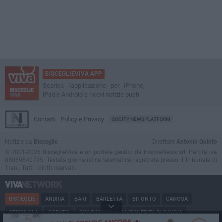
BISCEGLIEVIVA APP
Scarica l'applicazione per iPhone,
iPad e Android e ricevi notizie push
Contatti
Policy e Privacy
GOCITY NEWS PLATFORM
Notizie da
Bisceglie
Direttore
Antonio Quinto
© 2001-2026 BisceglieViva è un portale gestito da InnovaNews srl. Partita iva
08059640725. Testata giornalistica telematica registrata presso il Tribunale di
Trani. Tutti i diritti riservati.
BISCEGLIE
ANDRIA
BARI
BARLETTA
BITONTO
CANOSA
CERIGNOLA
CORATO
GIOVINAZZO
MARGHERITA DI SAVOIA