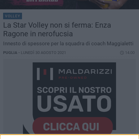
VOLLEY
La Star Volley non si ferma: Enza
Ragone in nerofucsia
Innesto di spessore per la squadra di coach Maggialetti
PUGLIA -
LUNEDÌ 30 AGOSTO 2021
14.00