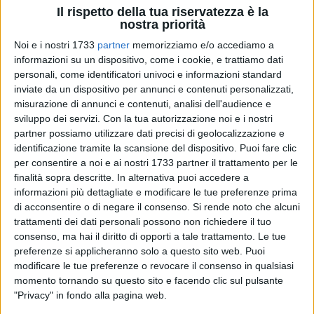
Il rispetto della tua riservatezza è la
nostra priorità
16
A cura di
Noi e i nostri 1733
partner
memorizziamo e/o accediamo a
VITO TROILO
informazioni su un dispositivo, come i cookie, e trattiamo dati
personali, come identificatori univoci e informazioni standard
inviate da un dispositivo per annunci e contenuti personalizzati,
Un'addizione di spessore, che ribadisce le legittime
misurazione di annunci e contenuti, analisi dell'audience e
aspirazioni della Star Volley Bisceglie per la stagione
sviluppo dei servizi.
Con la tua autorizzazione noi e i nostri
agonistica 2021-2022.
Enza Ragone
è entrata a far parte
partner possiamo utilizzare dati precisi di geolocalizzazione e
della famiglia nerofucsia: la laterale originaria di Altamura,
identificazione tramite la scansione del dispositivo. Puoi fare clic
per consentire a noi e ai nostri 1733 partner il trattamento per le
fra le specialiste più apprezzate del ruolo nel palcoscenico
finalità sopra descritte. In alternativa puoi accedere a
pallavolistico pugliese, ha accettato la proposta della
informazioni più dettagliate e modificare le tue preferenze prima
dirigenza biscegliese e sarà fra le sicure protagoniste del
di acconsentire o di negare il consenso.
Si rende noto che alcuni
prossimo campionato di Serie C.
trattamenti dei dati personali possono non richiedere il tuo
consenso, ma hai il diritto di opporti a tale trattamento. Le tue
Le esperienze vissute con Leonessa Altamura,
preferenze si applicheranno solo a questo sito web. Puoi
Montescaglioso, Castellana, Noci e Castellaneta sono state
modificare le tue preferenze o revocare il consenso in qualsiasi
momento tornando su questo sito e facendo clic sul pulsante
tutte contrassegnate dall'impronta che
Ragone
ha lasciato
"Privacy" in fondo alla pagina web.
in termini di efficacia, concretezza, capacità di mettere le