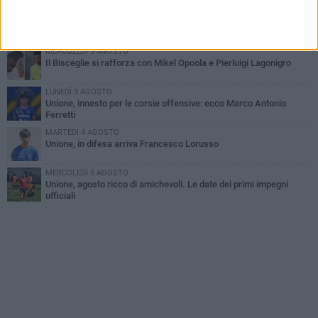
LUNEDÌ 3 AGOSTO
Simone Franceschi, una solida certezza per la Star Volley
Bisceglie
MERCOLEDÌ 5 AGOSTO
Il Bisceglie si rafforza con Mikel Opoola e Pierluigi Lagonigro
LUNEDÌ 3 AGOSTO
Unione, innesto per le corsie offensive: ecco Marco Antonio
Ferretti
MARTEDÌ 4 AGOSTO
Unione, in difesa arriva Francesco Lorusso
MERCOLEDÌ 5 AGOSTO
Unione, agosto ricco di amichevoli. Le date dei primi impegni
ufficiali