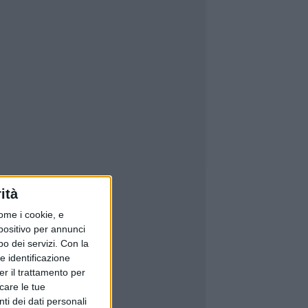
ità
ome i cookie, e
spositivo per annunci
o dei servizi.
Con la
e identificazione
er il trattamento per
icare le tue
ti dei dati personali