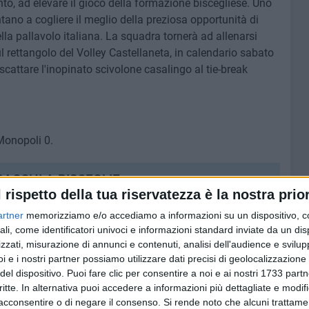
nto, ad elevare il gioco della formazione biscegliese. Uno
ano a cogliere il meglio della preziosa opportunità di
a pallavolo italiana. La squadra tornerà ad allenarsi
l rettangolo del Volley Castellaneta, in calendario sabato
iscattare l'inopinato scivolone casalingo al tie-break
Monopoli 0.
BACCHI A BISCEGLIE
l rispetto della tua riservatezza è la nostra prior
stropicciare gli occhi agli appassionati sugli spalti del
artner
memorizziamo e/o accediamo a informazioni su un dispositivo, c
oso colpo di mercato della Star Volley Bisceglie è il
ali, come identificatori univoci e informazioni standard inviate da un di
ia Bacchi
: la 41enne schiacciatrice dall'infinito palmares,
zzati, misurazione di annunci e contenuti, analisi dell'audience e svilupp
ato il Megavolley alla promozione nel massimo
i e i nostri partner possiamo utilizzare dati precisi di geolocalizzazione 
ore giocatrice delle finali di A2 ha scelto di unirsi al
del dispositivo. Puoi fare clic per consentire a noi e ai nostri 1733 partn
critte. In alternativa puoi accedere a informazioni più dettagliate e modif
uto alla causa nei playoff.
acconsentire o di negare il consenso.
Si rende noto che alcuni trattamen