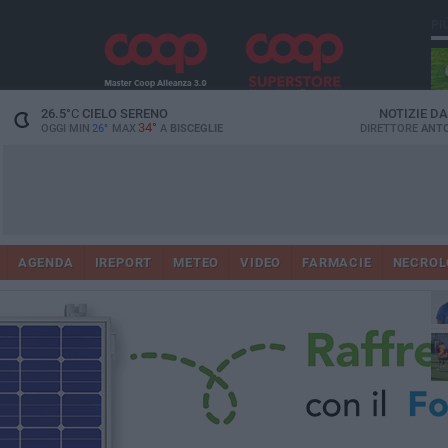
PI
26.5
°C
CIELO SERENO
NOTIZIE D
34°
OGGI MIN
26°
MAX
A
BISCEGLIE
DIRETTORE
ANTO
AGENDA
IREPORT
METEO
VIDEO
FARMACIE
NECROL