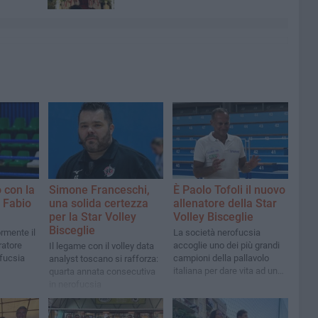
 con la
Simone Franceschi,
È Paolo Tofoli il nuovo
r Fabio
una solida certezza
allenatore della Star
per la Star Volley
Volley Bisceglie
Bisceglie
ormente il
La società nerofucsia
ratore
accoglie uno dei più grandi
Il legame con il volley data
ofucsia
campioni della pallavolo
analyst toscano si rafforza:
italiana per dare vita ad un
quarta annata consecutiva
progetto tecnico ambizioso
in nerofucsia
e lungimirante