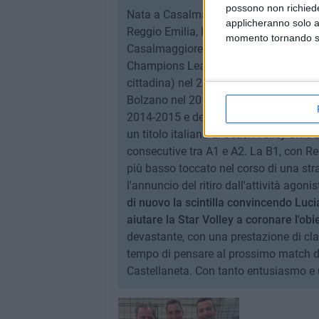
possono non richieder
Nata a Casalmaggiore (Cremona) il 4 g
applicheranno solo a
Reggio Emilia, Busto Arsizio, Curtato
momento tornando su 
Casalmaggiore, Bolzano, Olimpia Teodo
Champions League con Bergamo nel 20
cittadina) nel 2015-2016, di una Super
Bolzano nel 2014-2015), mvp delle final
2014-2015 e delle finali di A2 nel 2
un titolo italiano di beach volley oltr
consecutive tra A1 e A2. La B1, con Re
più basso toccato nel corso di una stra
l'annuncio del ritiro dall'attività agonis
di nuovo la scintilla convincendo Luci
aiutare la Star Volley a coronare l'obi
devastante, con una prestazione di cla
tempo di pensare al prossimo match de
Castellaneta. Con tanto entusiasmo e 