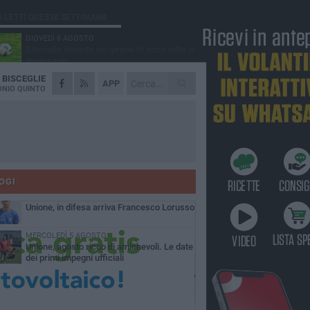
Ù LETTI QUESTA SETTIMANA
GIOVEDÌ 6 AGOSTO
Bisceglie inserito nel girone H: ecco tutte le
avversarie
A
BISCEGLIE
LUNEDÌ 3 AGOSTO
APP
Simone Franceschi, una solida certezza
NIO QUINTO
per la Star Volley Bisceglie
MERCOLEDÌ 5 AGOSTO
Il Bisceglie si rafforza con Mikel Opoola e
Pierluigi Lagonigro
LUNEDÌ 3 AGOSTO
Unione, innesto per le corsie offensive:
ecco Marco Antonio Ferretti
OGI
MARTEDÌ 4 AGOSTO
Unione, in difesa arriva Francesco Lorusso
MERCOLEDÌ 5 AGOSTO
Unione, agosto ricco di amichevoli. Le date
dei primi impegni ufficiali