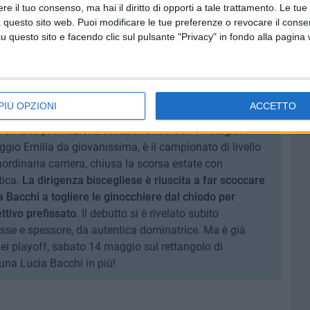
e il tuo consenso, ma hai il diritto di opporti a tale trattamento. Le tue
ennaio 1981, Lucia Bacchi ha vestito le maglie di
 questo sito web. Puoi modificare le tue preferenze o revocare il conse
ne, Esperia Cremona, Bergamo, Carpi, Modena, Parma,
questo sito e facendo clic sul pulsante "Privacy" in fondo alla pagina
ra Ravenna e Megavolley Vallefoglia. Vincitrice di due
08-2009 e Casalmaggiore (la squadra della sua
coppa Italiana (nel 2015), di una Coppa Italia di A2 (con
i di Coppa Italia del secondo livello nazionale nel
PIÙ OPZIONI
ACCETTO
021-2022. La campionessa lombarda ha conquistato anche
e a diverse promozioni, collezionando ben 19 stagioni
ggio Emilia da giovanissima, è il campionato di livello
ordinaria carriera, chiusa la scorsa estate con
tica.
La dirigenza biscegliese è riuscita a far scoccare
a Bacchi a togliere le ginocchiere dal chiodo per
ettivo prefissato
. Il debutto si è rivelato subito
sse e spessore, da autentica dominatrice. Ma è già
i playoff, sabato 14 maggio sul rettangolo di
una Lucia Bacchi in più!