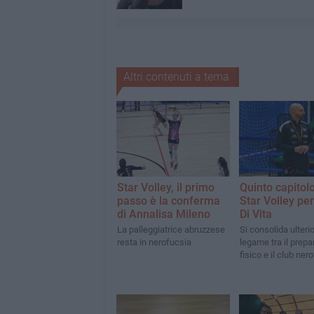
Altri contenuti a tema
Star Volley, il primo
Quinto capitolo
passo è la conferma
Star Volley pe
di Annalisa Mileno
Di Vita
La palleggiatrice abruzzese
Si consolida ulteri
resta in nerofucsia
legame tra il prepa
fisico e il club ner