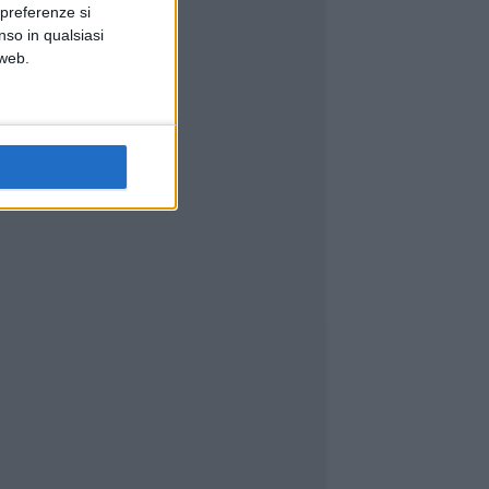
 preferenze si
nso in qualsiasi
 web.