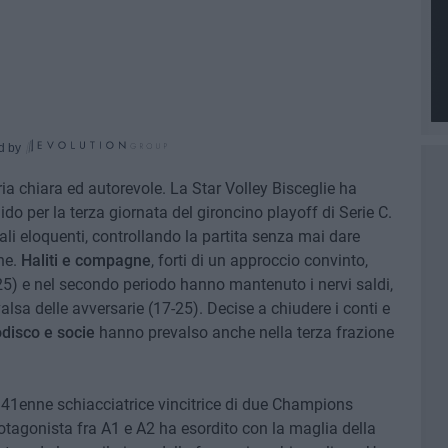
d by
ria chiara ed autorevole. La Star Volley Bisceglie ha
do per la terza giornata del gironcino playoff di Serie C.
li eloquenti, controllando la partita senza mai dare
ne.
Haliti e compagne
, forti di un approccio convinto,
25) e nel secondo periodo hanno mantenuto i nervi saldi,
valsa delle avversarie (17-25). Decise a chiudere i conti e
disco e socie
hanno prevalso anche nella terza frazione
a 41enne schiacciatrice vincitrice di due Champions
otagonista fra A1 e A2 ha esordito con la maglia della