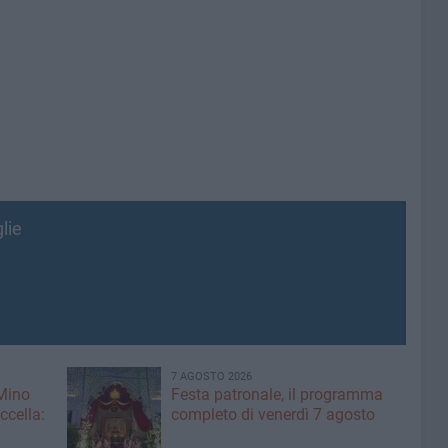
lie
7 AGOSTO 2026
 Mino
Festa patronale, il programma
ccella:
completo di venerdì 7 agosto