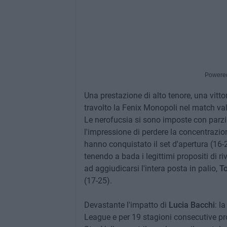
Powere
Una prestazione di alto tenore, una vitto
travolto la Fenix Monopoli nel match vali
Le nerofucsia si sono imposte con parzia
l'impressione di perdere la concentrazio
hanno conquistato il set d'apertura (16-
tenendo a bada i legittimi propositi di ri
ad aggiudicarsi l'intera posta in palio,
To
(17-25).
Devastante l'impatto di
Lucia Bacchi
: l
League e per 19 stagioni consecutive pr