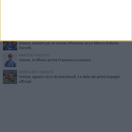
LUNEDÌ 3 AGOSTO
Simone Franceschi, una solida certezza per la Star Volley
Bisceglie
MERCOLEDÌ 5 AGOSTO
Il Bisceglie si rafforza con Mikel Opoola e Pierluigi Lagonigro
LUNEDÌ 3 AGOSTO
Unione, innesto per le corsie offensive: ecco Marco Antonio
Ferretti
MARTEDÌ 4 AGOSTO
Unione, in difesa arriva Francesco Lorusso
MERCOLEDÌ 5 AGOSTO
Unione, agosto ricco di amichevoli. Le date dei primi impegni
ufficiali