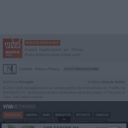
BISCEGLIEVIVA APP
Scarica l'applicazione per iPhone,
iPad e Android e ricevi notizie push
Contatti
Policy e Privacy
GOCITY NEWS PLATFORM
Notizie da
Bisceglie
Direttore
Antonio Quinto
© 2001-2026 BisceglieViva è un portale gestito da InnovaNews srl. Partita iva
08059640725. Testata giornalistica telematica registrata presso il Tribunale di
Trani. Tutti i diritti riservati.
BISCEGLIE
ANDRIA
BARI
BARLETTA
BITONTO
CANOSA
CERIGNOLA
CORATO
GIOVINAZZO
MARGHERITA DI SAVOIA