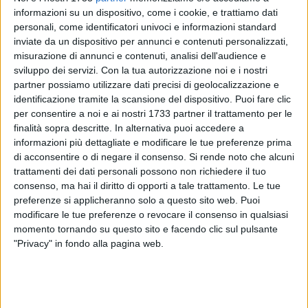
VITO TROILO
informazioni su un dispositivo, come i cookie, e trattiamo dati
personali, come identificatori univoci e informazioni standard
inviate da un dispositivo per annunci e contenuti personalizzati,
Lasciarsi alle spalle lo stop di Poggiorsini nel turno
misurazione di annunci e contenuti, analisi dell'audience e
sviluppo dei servizi.
Con la tua autorizzazione noi e i nostri
d'apertura e conquistare il primo risultato utile di stagione.
partner possiamo utilizzare dati precisi di geolocalizzazione e
La missione del Nettuno BIsceglie, atteso dal confronto
identificazione tramite la scansione del dispositivo. Puoi fare clic
interno con il Just Mola, è chiara: regalarsi una gioia
per consentire a noi e ai nostri 1733 partner il trattamento per le
all'esordio interno, sul sintetico del Centro sportivo Aurora,
finalità sopra descritte. In alternativa puoi accedere a
sabato 22 ottobre. 22 sono anche le stagioni consecutive di
informazioni più dettagliate e modificare le tue preferenze prima
partecipazione del club guidato dall'infaticabile
Tonio
di acconsentire o di negare il consenso.
Si rende noto che alcuni
Papagni
a campionati regionali di calcio a 5: una presenza
trattamenti dei dati personali possono non richiedere il tuo
consenso, ma hai il diritto di opporti a tale trattamento. Le tue
ininterrotta che rende il Nettuno la società più longeva del
preferenze si applicheranno solo a questo sito web. Puoi
panorama biscegliese e una delle "highlander" della
modificare le tue preferenze o revocare il consenso in qualsiasi
disciplina in Puglia.
momento tornando su questo sito e facendo clic sul pulsante
"Privacy" in fondo alla pagina web.
Il team affidato alle cure del confermato
Agostino Cangelli
è
di tutto rispetto per il torneo di C2 e l'innesto di
Sergio De
Cillis
(classe '92)
lo impreziosisce senz'ombra di dubbio. La
vecchia guardia, con l'inossidabile capitano Pantaleo