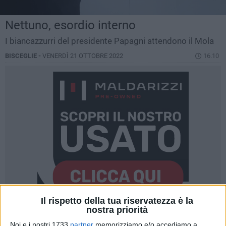
Nettuno, esordio interno
I biancazzurri del presidente Papagni attendono il Mola
BISCEGLIE -
VENERDÌ 21 OTTOBRE 2022
16.10
Il rispetto della tua riservatezza è la
nostra priorità
24
A cura di
Noi e i nostri 1733
partner
memorizziamo e/o accediamo a