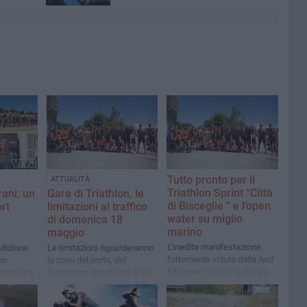
Tutto pronto per il
ATTUALITÀ
Triathlon Sprint “Città
rani: un
Gara di Triathlon, le
di Bisceglie ” e l’open
rt
limitazioni al traffico
water su miglio
di domenica 18
marino
maggio
L’inedita manifestazione
edizione
Le limitazioni riguarderanno
fortemente voluta dalla Asd
on
la zona del porto, del
Fitcenter Triathlon, porta a
interviste
lungomare di ponente e del
Bisceglie la gara di triathlon
centro storico
che varrà il titolo regionale e