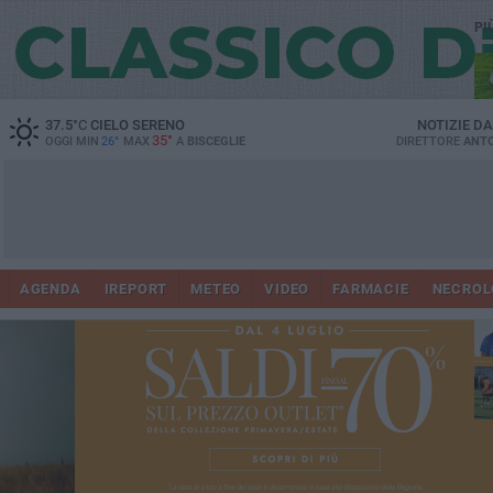
PI
37.5
°C
CIELO SERENO
NOTIZIE D
35°
OGGI MIN
26°
MAX
A
BISCEGLIE
DIRETTORE
ANTO
AGENDA
IREPORT
METEO
VIDEO
FARMACIE
NECROL