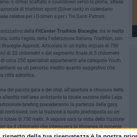
nismo. È ormai scattato il countdown verso la prima, attesa
nazionale di triathlon sprint (Silver rank) in calendario
iese celebre per i Dolmen e per i Tre Santi Patroni.
ganizzativo della
FitCenter Triathlon Bisceglie
, tra le realtà
ina, sotto l'egida della Federazione Italiana Triathlon, con
 Bisceglie Approdi. Articolata in un tratto iniziale di 750
ici di 20 chilometri e dal segmento finale di 5 chilometri
 di circa 250 specialisti appartenenti alle categorie Youth
imentarsi su un percorso inedito quanto suggestivo che
a città adriatica.
a dei pacchi gara e dei chip, all'apertura e chiusura della
llestita nell'area antistante la locale sezione della Lega
radizionale briefing precederanno la partenza della gara,
 di nord-ovest, con la frazione a nuoto predisposta su un
n totale di 750 metri. A seguire sarà la volta della frazione
 giri da 4 chilometri che interesserà la litoranea di ponente
lla decisiva frazione di corsa a piedi da effettuarsi su
l rispetto della tua riservatezza è la nostra prior