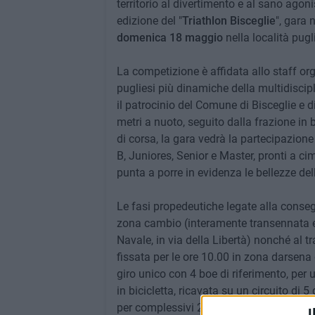
territorio al divertimento e al sano ago
edizione del "
Triathlon
Bisceglie
", gara 
domenica 18 maggio
nella località pugl
La competizione è affidata allo staff or
pugliesi più dinamiche della multidiscipl
il patrocinio del Comune di Bisceglie e di
metri a nuoto, seguito dalla frazione in b
di corsa, la gara vedrà la partecipazione
B, Juniores, Senior e Master, pronti a c
punta a porre in evidenza le bellezze dell
Le fasi propedeutiche legate alla consegn
zona cambio (interamente transennata e a
Navale, in via della Libertà) nonché al t
fissata per le ore 10.00 in zona darsena
giro unico con 4 boe di riferimento, per u
in bicicletta, ricavata su un circuito di 5
per complessivi 20 chilometri, preludio a
I