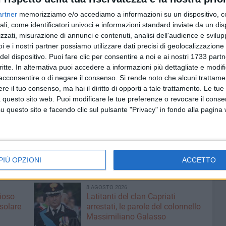
tri per un totale di 5 chilometri che attraverserà il
artner
memorizziamo e/o accediamo a informazioni su un dispositivo, c
ali, come identificatori univoci e informazioni standard inviate da un di
zzati, misurazione di annunci e contenuti, analisi dell'audience e svilupp
prima edizione del "Triathlon Bisceglie", l'assegnazione
i e i nostri partner possiamo utilizzare dati precisi di geolocalizzazione 
le Age Group di triathlon sprint.
La conferenza stampa di
del dispositivo. Puoi fare clic per consentire a noi e ai nostri 1733 partn
025" si terrà giovedì 15 maggio alle ore 10.00 all'interno
critte. In alternativa puoi accedere a informazioni più dettagliate e modif
acconsentire o di negare il consenso.
Si rende noto che alcuni trattamen
 Approdi.
e il tuo consenso, ma hai il diritto di opporti a tale trattamento. Le tue
 questo sito web. Puoi modificare le tue preferenze o revocare il conse
tiva biscegliese del 18 maggio sarà arricchito dal
questo sito e facendo clic sul pulsante "Privacy" in fondo alla pagina
ondo sprint summer", competizione di nuoto in acque
a del Gran Prix Italiano Open Water Agonisti - Super
pre nell'area della darsena di nordovest.
PIÙ OPZIONI
ACCETTO
8 AGOSTO 2026
fioso
Latitanti del clan Capriati
asolare
arrestati, le parole del colonnello
Massimiliano Galasso