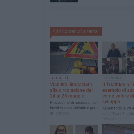
Altri contenuti a tema
ATTUALITÀ
TERRITORIO
Viabilità: limitazioni
Il Triathlon a T
alla circolazione dal
esempio di spo
24 al 28 maggio
come valore di
sviluppo
Provvedimenti necessari per
lavori in zona Calvario e gara
Aspettando la VII 
di Triathlon
della "Trani Triathl
Olimpico 2025": le 