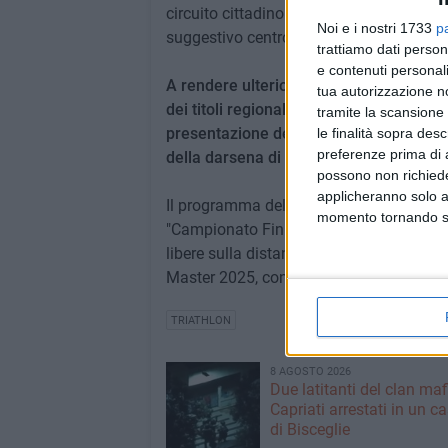
circuito cittadino di 2 giri da 2,5 chilome
Noi e i nostri 1733
p
suggestivo centro storico.
trattiamo dati person
e contenuti personali
A rendere ulteriormente prestigiosa la 
tua autorizzazione no
dei titoli regionali Assoluto e individua
tramite la scansione 
presentazione del "Triathlon Bisceglie 2
le finalità sopra des
preferenze prima di 
della darsena di nordovest di Bisceglie
possono non richieder
applicheranno solo a
Il programma dell'intensa mattinata spor
momento tornando su 
"Campionato Fin Puglia miglio marino f
libere sulla distanza di 1852 metri, tapp
Master 2025, con partenza ed arrivo sem
TRIATHLON
8 AGOSTO 2026
Due latitanti del clan ma
Capriati arrestati in un c
di Bisceglie