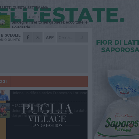
Ù LETTI QUESTA SETTIMANA
GIOVEDÌ 6 AGOSTO
Bisceglie inserito nel girone H: ecco tutte le
avversarie
A
BISCEGLIE
LUNEDÌ 3 AGOSTO
APP
Simone Franceschi, una solida certezza
NIO QUINTO
per la Star Volley Bisceglie
MERCOLEDÌ 5 AGOSTO
Il Bisceglie si rafforza con Mikel Opoola e
Pierluigi Lagonigro
LUNEDÌ 3 AGOSTO
Unione, innesto per le corsie offensive:
ecco Marco Antonio Ferretti
OGI
MARTEDÌ 4 AGOSTO
Unione, in difesa arriva Francesco Lorusso
MERCOLEDÌ 5 AGOSTO
Unione, agosto ricco di amichevoli. Le date
dei primi impegni ufficiali