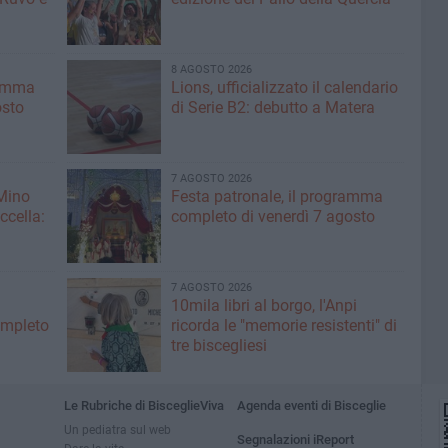
8 AGOSTO 2026
ramma
Lions, ufficializzato il calendario
osto
di Serie B2: debutto a Matera
7 AGOSTO 2026
 Mino
Festa patronale, il programma
ccella:
completo di venerdì 7 agosto
7 AGOSTO 2026
10mila libri al borgo, l'Anpi
ompleto
ricorda le "memorie resistenti" di
tre biscegliesi
Le Rubriche di BisceglieViva
Agenda eventi di Bisceglie
Un pediatra sul web
Segnalazioni iReport