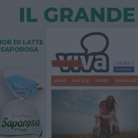
30.727
FANPAGE
HOME
NOTIZIE
SPORT
RUBRICHE