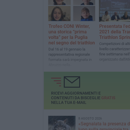
Trofeo CONI Winter,
Presentata l'e
una storica “prima
2021 della Tra
volta” per la Puglia
Triathlon Sprin
nel segno del triathlon
Competizioni di al
livello caratterizze
Dal 16 al 19 gennaio la
fine settimana nell
rappresentativa regionale
organizzato dall'Atl
formata sarà impegnata in
"Tommaso Assi"
Abruzzo nella
manifestazione invernale
tricolore riservata agli Under
14
RICEVI AGGIORNAMENTI E
CONTENUTI DA BISCEGLIE
GRATIS
NELLA TUA E-MAIL
8 AGOSTO 2026
«Segnalata la presenza d
lupo sulla provinciale tra