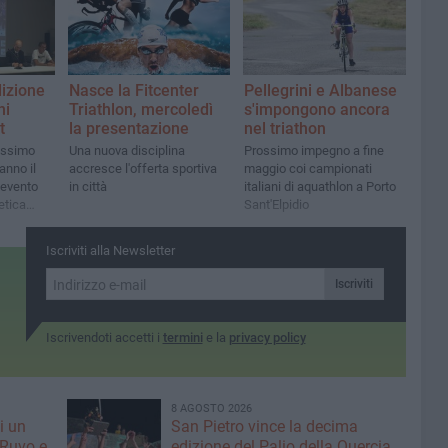
la competizione di nuoto in
acque libere
dizione
Nasce la Fitcenter
Pellegrini e Albanese
ni
Triathlon, mercoledì
s'impongono ancora
t
la presentazione
nel triathon
tissimo
Una nuova disciplina
Prossimo impegno a fine
ranno il
accresce l'offerta sportiva
maggio coi campionati
'evento
in città
italiani di aquathlon a Porto
etica
Sant'Elpidio
Iscriviti alla Newsletter
Iscriviti
Iscrivendoti accetti i
termini
e la
privacy policy
8 AGOSTO 2026
i un
San Pietro vince la decima
 Ruvo e
edizione del Palio della Quercia