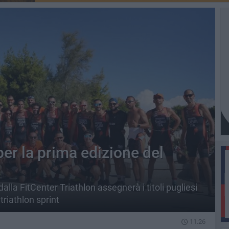
er la prima edizione del
lla FitCenter Triathlon assegnerà i titoli pugliesi
triathlon sprint
11.26