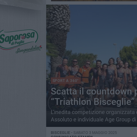
SPORT A 360°
Scatta il countdown p
“Triathlon Bisceglie”
L’inedita competizione organizzata da
Assoluto e individuale Age Group di 
BISCEGLIE -
SABATO 3 MAGGIO 2025