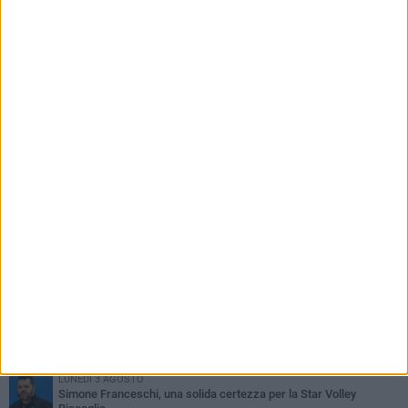
resistenti" di tre biscegliesi
PIÙ LETTI QUESTA SETTIMANA
GIOVEDÌ 6 AGOSTO
Bisceglie inserito nel girone H: ecco tutte le avversarie
LUNEDÌ 3 AGOSTO
Simone Franceschi, una solida certezza per la Star Volley