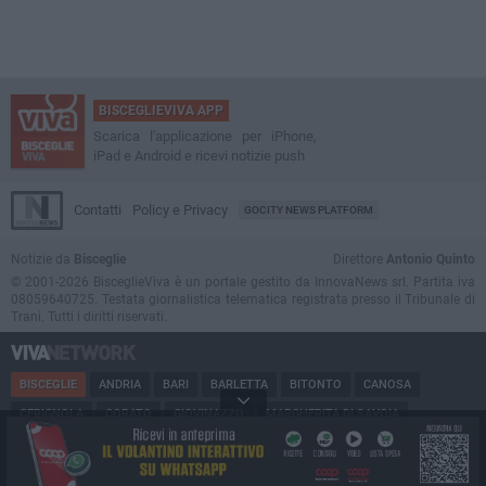
BISCEGLIEVIVA APP
Scarica l'applicazione per iPhone,
iPad e Android e ricevi notizie push
Contatti
Policy e Privacy
GOCITY NEWS PLATFORM
Notizie da
Bisceglie
Direttore
Antonio Quinto
© 2001-2026 BisceglieViva è un portale gestito da InnovaNews srl. Partita iva
08059640725. Testata giornalistica telematica registrata presso il Tribunale di
Trani. Tutti i diritti riservati.
BISCEGLIE
ANDRIA
BARI
BARLETTA
BITONTO
CANOSA
CERIGNOLA
CORATO
GIOVINAZZO
MARGHERITA DI SAVOIA
MINERVINO
MODUGNO
MOLFETTA
PUGLIA
RUVO
SAN FERDINANDO
SPINAZZOLA
TERLIZZI
TRANI
TRINITAPOLI