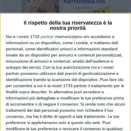
Il rispetto della tua riservatezza è la
nostra priorità
Noi e i nostri 1733
partner
memorizziamo e/o accediamo a
informazioni su un dispositivo, come i cookie, e trattiamo dati
60
personali, come identificatori univoci e informazioni standard
inviate da un dispositivo per annunci e contenuti personalizzati,
misurazione di annunci e contenuti, analisi dell'audience e
sviluppo dei servizi.
Con la tua autorizzazione noi e i nostri
Una novità assoluta quella organizzata dalla società
partner possiamo utilizzare dati precisi di geolocalizzazione e
sportiva biscegliese che coniuga una esperienza immersiva
identificazione tramite la scansione del dispositivo. Puoi fare clic
di sport, natura e valorizzazione del territorio attraverso la
per consentire a noi e ai nostri 1733 partner il trattamento per le
competizione nazionale di triathlon in programma
domenica
finalità sopra descritte. In alternativa puoi accedere a
18 maggio e che coinvolgerà il territorio cittadino.
informazioni più dettagliate e modificare le tue preferenze prima
di acconsentire o di negare il consenso.
Si rende noto che alcuni
Organizzata dalla
FitCenter Triathlon Bisceglie
, con il
trattamenti dei dati personali possono non richiedere il tuo
consenso, ma hai il diritto di opporti a tale trattamento. Le tue
patrocinio del
Comune di Bisceglie
e di
Bisceglie Approdi
, e
preferenze si applicheranno solo a questo sito web. Puoi
sotto l'egida della
Federazione Italiana Triathlon
, la
modificare le tue preferenze o revocare il consenso in qualsiasi