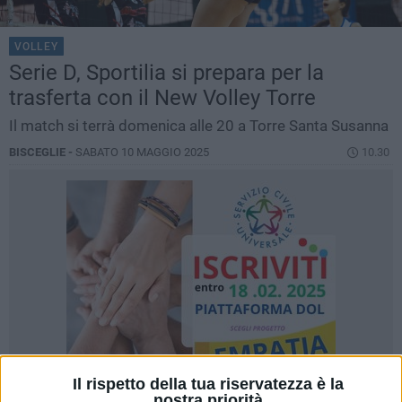
VOLLEY
Serie D, Sportilia si prepara per la
trasferta con il New Volley Torre
Il match si terrà domenica alle 20 a Torre Santa Susanna
BISCEGLIE -
SABATO 10 MAGGIO 2025
10.30
Il rispetto della tua riservatezza è la
nostra priorità