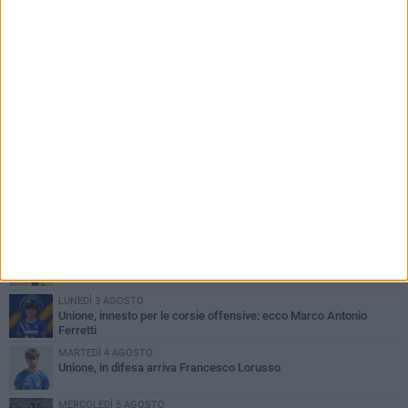
PIÙ LETTI QUESTA SETTIMANA
GIOVEDÌ 6 AGOSTO
Bisceglie inserito nel girone H: ecco tutte le avversarie
LUNEDÌ 3 AGOSTO
Simone Franceschi, una solida certezza per la Star Volley
Bisceglie
MERCOLEDÌ 5 AGOSTO
Il Bisceglie si rafforza con Mikel Opoola e Pierluigi Lagonigro
LUNEDÌ 3 AGOSTO
Unione, innesto per le corsie offensive: ecco Marco Antonio
Ferretti
MARTEDÌ 4 AGOSTO
Unione, in difesa arriva Francesco Lorusso
MERCOLEDÌ 5 AGOSTO