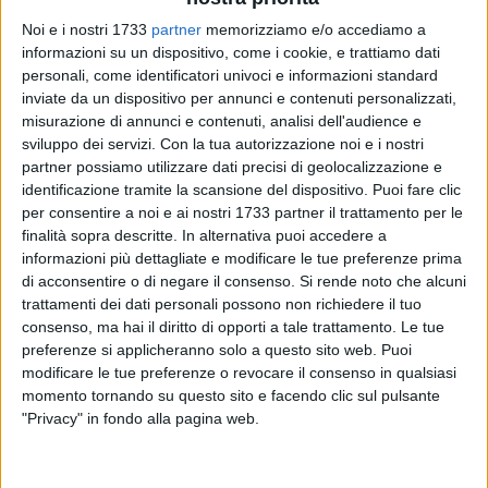
Noi e i nostri 1733
partner
memorizziamo e/o accediamo a
1
A cura di
informazioni su un dispositivo, come i cookie, e trattiamo dati
SERENA DE MUSSO
personali, come identificatori univoci e informazioni standard
inviate da un dispositivo per annunci e contenuti personalizzati,
misurazione di annunci e contenuti, analisi dell'audience e
sviluppo dei servizi.
Con la tua autorizzazione noi e i nostri
Proseguono i playoff per il Campionato di serie D, girone F.
partner possiamo utilizzare dati precisi di geolocalizzazione e
Prossime a confrontarsi con le pallavoliste della Sportilia
identificazione tramite la scansione del dispositivo. Puoi fare clic
Volley saranno le ragazze della New volley Torre in
per consentire a noi e ai nostri 1733 partner il trattamento per le
occasione della seconda giornata.
finalità sopra descritte. In alternativa puoi accedere a
informazioni più dettagliate e modificare le tue preferenze prima
Dopo il confronto con la fazione di Castellana, le
di acconsentire o di negare il consenso.
Si rende noto che alcuni
trattamenti dei dati personali possono non richiedere il tuo
biancazzurre procedono a testa alta la corsa per la
consenso, ma hai il diritto di opporti a tale trattamento. Le tue
promozione in Serie C. La classifica ora le vede in vantaggio
preferenze si applicheranno solo a questo sito web. Puoi
rispetto alle altre due componenti del girone, ma non
modificare le tue preferenze o revocare il consenso in qualsiasi
bisogna sedersi sugli allori. La New volley torre gode di un
momento tornando su questo sito e facendo clic sul pulsante
valido trascorso nel girone B, che le ha portate a
"Privacy" in fondo alla pagina web.
concretizzare gli sforzi in un meritato primo posto in
classifica, a quota 49 punti, solo uno sopra le inseguitrici del