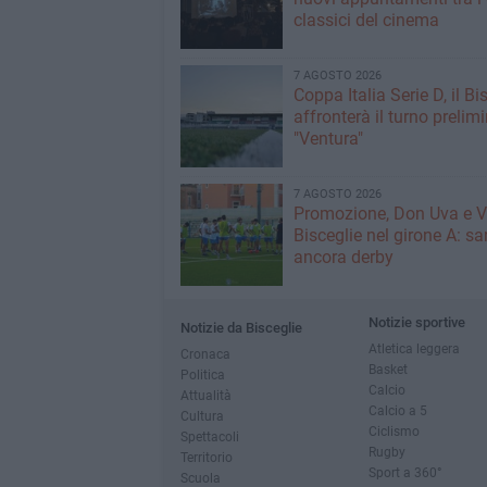
classici del cinema
7 AGOSTO 2026
Coppa Italia Serie D, il Bi
affronterà il turno prelimi
"Ventura"
7 AGOSTO 2026
Promozione, Don Uva e V
Bisceglie nel girone A: sa
ancora derby
Notizie sportive
Notizie da Bisceglie
Atletica leggera
Cronaca
Basket
Politica
Calcio
Attualità
Calcio a 5
Cultura
Ciclismo
Spettacoli
Rugby
Territorio
Sport a 360°
Scuola