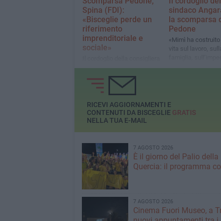
Scomparsa Pedone,
Il cordoglio del
Spina (FDI):
sindaco Angar
«Bisceglie perde un
la scomparsa 
riferimento
Pedone
imprenditoriale e
«Mimì ha costruito
sociale»
vita sul lavoro, sull
famiglia, sull’impe
Il cordoglio della consigliera
diventando punto d
regionale
riferimento per int
generazioni di bisc
RICEVI AGGIORNAMENTI E
CONTENUTI DA BISCEGLIE
GRATIS
NELLA TUA E-MAIL
7 AGOSTO 2026
È il giorno del Palio della
Quercia: il programma c
7 AGOSTO 2026
Cinema Fuori Museo, a Tr
nuovi appuntamenti tra i