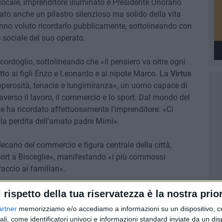
locale, imprenditore illuminato e Presidente Onorario
ato anche un pilastro silenzioso ma solido della vita
nno voluto ricordarlo pubblicamente, sottolineando con
 sociale del suo operato.
cordoglio, sottolineando che «il pensiero va oltre ogni
etto ai figli Enzo e Leonardo e al nipote Marco. La
Virtus
operosità, tenacia e lungimiranza», un uomo capace di
averso il lavoro, il commercio e lo sport. Dal mondo del
he ha ricordato affettuosamente l'imprenditore: «Ci
 la perdita dell'amato padre Mimì».
ano del commercio e figura centrale della città,
sport a Bisceglie», manifestando «i più commossi
accio ai familiari».
anza alla famiglia Pedone e all'Unione Calcio,
l rispetto della tua riservatezza è la nostra prior
o del compianto imprenditore: «Riposa in pace, Girolamo».
artner
memorizziamo e/o accediamo a informazioni su un dispositivo, c
ali, come identificatori univoci e informazioni standard inviate da un di