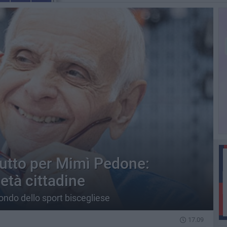
lutto per Mimì Pedone:
ietà cittadine
do dello sport biscegliese
17.09