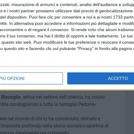
dalla
Star Volley
, che lo ha definito «uno dei riferimenti
zzati, misurazione di annunci e contenuti, analisi dell'audience e svilupp
ale e dello sport» in città: «La terra gli sia lieve».
i e i nostri partner possiamo utilizzare dati precisi di geolocalizzazione 
del dispositivo. Puoi fare clic per consentire a noi e ai nostri 1733 partn
critte. In alternativa puoi accedere a informazioni più dettagliate e modif
 anche la famiglia del
Bisceglie Rugby
: «Tutte le
acconsentire o di negare il consenso.
Si rende noto che alcuni trattamen
ono con affetto attorno alla famiglia Pedone per la
e il tuo consenso, ma hai il diritto di opporti a tale trattamento. Le tue
ata, un punto di riferimento per tanti: la sua gentilezza,
 questo sito web. Puoi modificare le tue preferenze o revocare il conse
eranno impressi nel cuore di chi ha avuto la fortuna di
questo sito e facendo clic sul pulsante "Privacy" in fondo alla pagina
uto associarsi al dolore per la perdita di una «figura
mpegno e passione nell'imprenditoria, nel sociale e nello
PIÙ OPZIONI
ACCETTO
a famiglia.
 Bisceglie
, attiva nel settore dell'atletica, ha voluto
ntite condoglianze a tutta la famiglia Pedone».
re nel ricordo di chi lo ha conosciuto, stimato e
impronta profonda nella storia sociale e sportiva di
abbraccia idealmente nel commiato.