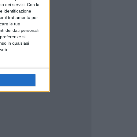
o dei servizi.
Con la
e identificazione
er il trattamento per
icare le tue
ti dei dati personali
 preferenze si
nso in qualsiasi
 web.