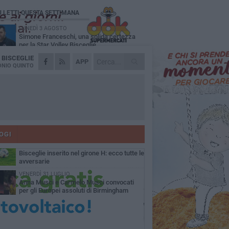
Ù LETTI QUESTA SETTIMANA
LUNEDÌ 3 AGOSTO
Simone Franceschi, una solida certezza
per la Star Volley Bisceglie
A
BISCEGLIE
MERCOLEDÌ 5 AGOSTO
APP
Il Bisceglie si rafforza con Mikel Opoola e
NIO QUINTO
Pierluigi Lagonigro
LUNEDÌ 3 AGOSTO
Unione, innesto per le corsie offensive:
ecco Marco Antonio Ferretti
MARTEDÌ 4 AGOSTO
Unione, in difesa arriva Francesco Lorusso
OGI
GIOVEDÌ 6 AGOSTO
Bisceglie inserito nel girone H: ecco tutte le
avversarie
VENERDÌ 31 LUGLIO
Anna Musci e Carmelo Musci convocati
per gli Europei assoluti di Birmingham