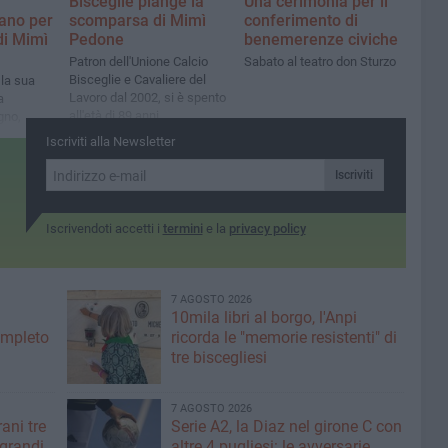
Bisceglie piange la
Una cerimonia per il
ano per
scomparsa di Mimì
conferimento di
di Mimì
Pedone
benemerenze civiche
Patron dell'Unione Calcio
Sabato al teatro don Sturzo
Bisceglie e Cavaliere del
 la sua
Lavoro dal 2002, si è spento
a
all'età di 89 anni
gno,
i
Iscriviti alla Newsletter
ere
egliesi»
Iscriviti
Iscrivendoti accetti i
termini
e la
privacy policy
7 AGOSTO 2026
10mila libri al borgo, l'Anpi
ompleto
ricorda le "memorie resistenti" di
tre biscegliesi
7 AGOSTO 2026
ani tre
Serie A2, la Diaz nel girone C con
 grandi
altre 4 pugliesi: le avversarie