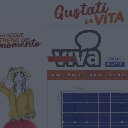
30.727
FANPAGE
HOME
NOTIZIE
SPORT
RUBRICHE