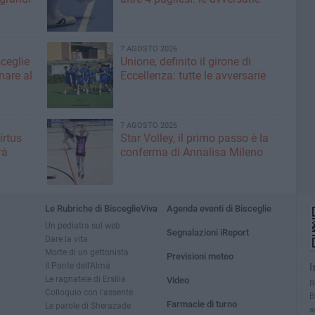
7 AGOSTO 2026
sceglie
Unione, definito il girone di
nare al
Eccellenza: tutte le avversarie
7 AGOSTO 2026
irtus
Star Volley, il primo passo è la
rà
conferma di Annalisa Mileno
Le Rubriche di BisceglieViva
Agenda eventi di Bisceglie
Un pediatra sul web
Segnalazioni iReport
Dare la vita
Morte di un gettonista
Previsioni meteo
Il Ponte dell'Almà
I
Le ragnatele di Ersilia
Video
R
Colloquio con l'assente
B
Farmacie di turno
Le parole di Sherazade
a