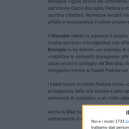
Bisceglie. Figura storica del commercio 
dell'Unione Calcio Bisceglie, Pedone è st
sportiva cittadina. Numerose società ha
affetto e riconoscenza il valore umano e
Il
Bisceglie calcio
ha espresso il proprio 
rivalità sportiva» e rivolgendosi con aff
Bisceglie
lo ha definito «un esempio di 
«nobilitare la comunità biscegliese» attr
calcio anche il cordoglio del
Don Uva
, c
stringiamo intorno ai fratelli Pedone per
I
Lions
hanno ricordato Pedone come «dec
protagonista della vita sociale e dello 
sentimenti di cordoglio» e un «forte abbr
Anche la
Diaz
ha espresso profonda vicin
I
sottolineando il valore umano e sportiv
Noi e i nostri 1733
p
trattiamo dati person