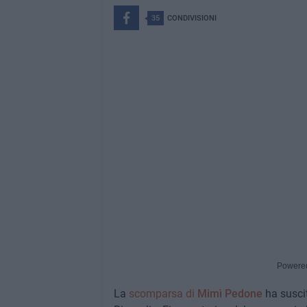
35
CONDIVISIONI
Powere
La
scomparsa di
Mimì Pedone
ha suscit