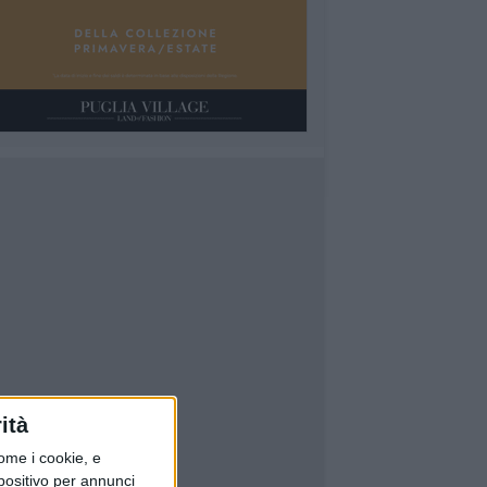
ità
ome i cookie, e
spositivo per annunci