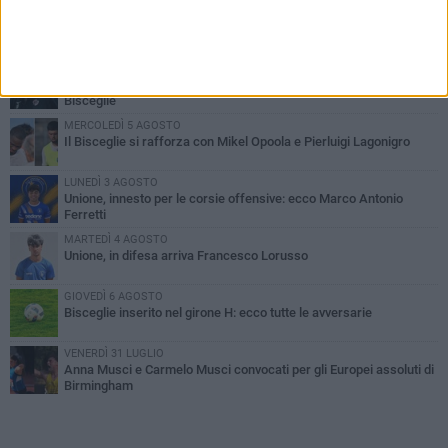
PIÙ LETTI QUESTA SETTIMANA
LUNEDÌ 3 AGOSTO
Simone Franceschi, una solida certezza per la Star Volley
Bisceglie
MERCOLEDÌ 5 AGOSTO
Il Bisceglie si rafforza con Mikel Opoola e Pierluigi Lagonigro
LUNEDÌ 3 AGOSTO
Unione, innesto per le corsie offensive: ecco Marco Antonio
Ferretti
MARTEDÌ 4 AGOSTO
Unione, in difesa arriva Francesco Lorusso
GIOVEDÌ 6 AGOSTO
Bisceglie inserito nel girone H: ecco tutte le avversarie
VENERDÌ 31 LUGLIO
Anna Musci e Carmelo Musci convocati per gli Europei assoluti di
Birmingham