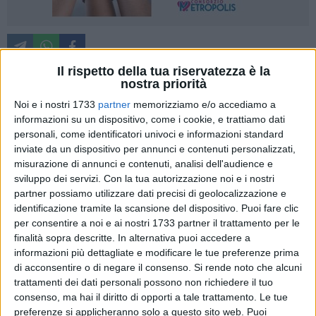
Il rispetto della tua riservatezza è la
nostra priorità
Inseguita, voluta e raggiunta. Con un turno d'anticipo
Noi e i nostri 1733
partner
memorizziamo e/o accediamo a
rispetto alla fine della regular season, Sportilia ha ottenuto la
informazioni su un dispositivo, come i cookie, e trattiamo dati
personali, come identificatori univoci e informazioni standard
matematica salvezza nel campionato di Serie C grazie
inviate da un dispositivo per annunci e contenuti personalizzati,
anche al colpo in trasferta sul campo della Nelly Volley,
misurazione di annunci e contenuti, analisi dell'audience e
quarta forza del torneo alla vigilia del match. Artefice di una
sviluppo dei servizi.
Con la tua autorizzazione noi e i nostri
prova diligente e determinata, la compagine biancazzurra si
partner possiamo utilizzare dati precisi di geolocalizzazione e
è imposta in 4 set e ha archiviato così il proprio cammino
identificazione tramite la scansione del dispositivo. Puoi fare clic
(nell'ultima giornata, infatti, il team biscegliese osserverà il
per consentire a noi e ai nostri 1733 partner il trattamento per le
riposo) al settimo posto, con un bilancio di 12 vittorie e
finalità sopra descritte. In alternativa puoi accedere a
informazioni più dettagliate e modificare le tue preferenze prima
altrettante sconfitte e un saldo attivo totale tra set vinti-persi
di acconsentire o di negare il consenso.
Si rende noto che alcuni
di 49-40.
trattamenti dei dati personali possono non richiedere il tuo
consenso, ma hai il diritto di opporti a tale trattamento. Le tue
In partenza coach Nuzzi si affida alle consuete interpreti
preferenze si applicheranno solo a questo sito web. Puoi