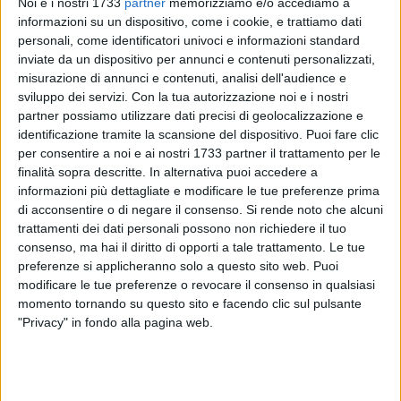
Noi e i nostri 1733
partner
memorizziamo e/o accediamo a
informazioni su un dispositivo, come i cookie, e trattiamo dati
personali, come identificatori univoci e informazioni standard
inviate da un dispositivo per annunci e contenuti personalizzati,
27
A cura di
misurazione di annunci e contenuti, analisi dell'audience e
VITO TROILO
sviluppo dei servizi.
Con la tua autorizzazione noi e i nostri
partner possiamo utilizzare dati precisi di geolocalizzazione e
identificazione tramite la scansione del dispositivo. Puoi fare clic
Mettere in sicurezza il secondo posto è la priorità di Sportilia
per consentire a noi e ai nostri 1733 partner il trattamento per le
Bisceglie, che sabato pomeriggio (PalaDolmen, ore 18:30,
finalità sopra descritte. In alternativa puoi accedere a
ingresso gratuito) incrocerà il Talion Tuglie fresco d'impresa
informazioni più dettagliate e modificare le tue preferenze prima
casalinga ai danni della capolista Adriatica Trani in un
di acconsentire o di negare il consenso.
Si rende noto che alcuni
trattamenti dei dati personali possono non richiedere il tuo
confronto non privo di insidie.
consenso, ma hai il diritto di opporti a tale trattamento. Le tue
preferenze si applicheranno solo a questo sito web. Puoi
È pur vero che la compagine salentina ha mostrato un volto
modificare le tue preferenze o revocare il consenso in qualsiasi
molto più combattivo fra le mura amiche, al punto da essere
momento tornando su questo sito e facendo clic sul pulsante
riuscita a piegare sia la prima della classe (con un netto 3-0
"Privacy" in fondo alla pagina web.
domenica 24 febbraio) che l'inseguitrice (sconfitta al tie-
break nel novembre scorso). Meglio non fidarsi delle
avversarie di turno - ora terze a pari merito con Bitonto e