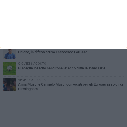
Simone Franceschi, una solida certezza per la Star Volley
Bisceglie
MERCOLEDÌ 5 AGOSTO
Il Bisceglie si rafforza con Mikel Opoola e Pierluigi Lagonigro
LUNEDÌ 3 AGOSTO
Unione, innesto per le corsie offensive: ecco Marco Antonio
Ferretti
MARTEDÌ 4 AGOSTO
Unione, in difesa arriva Francesco Lorusso
GIOVEDÌ 6 AGOSTO
Bisceglie inserito nel girone H: ecco tutte le avversarie
VENERDÌ 31 LUGLIO
Anna Musci e Carmelo Musci convocati per gli Europei assoluti di
Birmingham