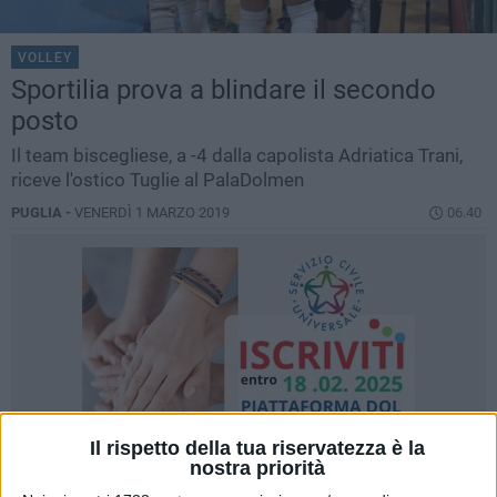
VOLLEY
Sportilia prova a blindare il secondo
posto
Il team biscegliese, a -4 dalla capolista Adriatica Trani,
riceve l'ostico Tuglie al PalaDolmen
PUGLIA -
VENERDÌ 1 MARZO 2019
06.40
Il rispetto della tua riservatezza è la
nostra priorità