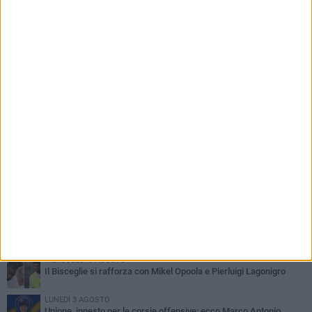
PIÙ LETTI QUESTA SETTIMANA
LUNEDÌ 3 AGOSTO
Simone Franceschi, una solida certezza per la Star Volley
Bisceglie
MERCOLEDÌ 5 AGOSTO
Il Bisceglie si rafforza con Mikel Opoola e Pierluigi Lagonigro
LUNEDÌ 3 AGOSTO
Unione, innesto per le corsie offensive: ecco Marco Antonio