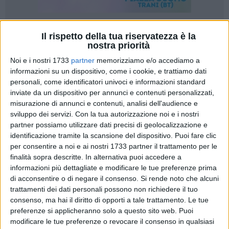
17
Il rispetto della tua riservatezza è la
A cura di
nostra priorità
VITO TROILO
Noi e i nostri 1733
partner
memorizziamo e/o accediamo a
informazioni su un dispositivo, come i cookie, e trattiamo dati
Una sfida di questo tipo, un derby molto sentito dalle
personali, come identificatori univoci e informazioni standard
inviate da un dispositivo per annunci e contenuti personalizzati,
protagoniste e dai protagonisti sul rettangolo di gioco e
misurazione di annunci e contenuti, analisi dell'audience e
fuori, una gara di elevati contenuti tecnici per il livello medio
sviluppo dei servizi.
Con la tua autorizzazione noi e i nostri
del campionato di Serie C, è davvero un delitto che si giochi
partner possiamo utilizzare dati precisi di geolocalizzazione e
già alla terza giornata. Sportilia Bisceglie l'ha vinta col piglio
identificazione tramite la scansione del dispositivo. Puoi fare clic
e il carattere della formazione di vertice, spuntandola al
per consentire a noi e ai nostri 1733 partner il trattamento per le
tiebreak nell'intenso faccia a faccia con le cugine
finalità sopra descritte. In alternativa puoi accedere a
dell'Adriatica Trani.
informazioni più dettagliate e modificare le tue preferenze prima
di acconsentire o di negare il consenso.
Si rende noto che alcuni
trattamenti dei dati personali possono non richiedere il tuo
PalaFerrante gremito per un confronto che non ha deluso le
consenso, ma hai il diritto di opporti a tale trattamento. Le tue
aspettative degli appassionati. Primo set marchiato a fuoco
preferenze si applicheranno solo a questo sito web. Puoi
dalla grinta del collettivo di casa, guidato dal biscegliese
modificare le tue preferenze o revocare il consenso in qualsiasi