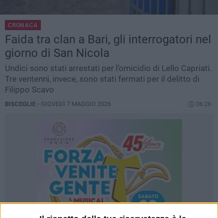
CRONACA
Faida tra clan a Bari, gli interrogatori nel
giorno di San Nicola
Undici sono stati arrestati per l’omicidio di Lello Capriati.
Tre ventenni, invece, sono stati fermati per il delitto di
Filippo Scavo
BISCEGLIE -
GIOVEDÌ 7 MAGGIO 2026
06.26