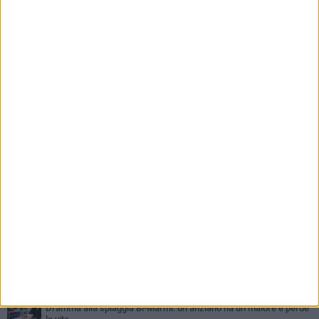
PIÙ LETTI QUESTA SETTIMANA
GIOVEDÌ 6 AGOSTO
Ragazzi biscegliesi diventano virali dopo un'esibizione
improvvisata in aeroporto a Roma-Fiumicino
MARTEDÌ 4 AGOSTO
Emergenza caldo, il Comune di Bisceglie attiva i "rifugi climatici"
MERCOLEDÌ 5 AGOSTO
Dramma alla spiaggia Bi-Marmi: un anziano ha un malore e perde