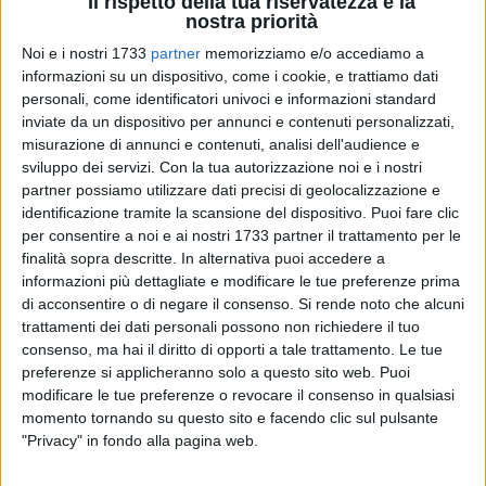
Il rispetto della tua riservatezza è la
nostra priorità
Noi e i nostri 1733
partner
memorizziamo e/o accediamo a
informazioni su un dispositivo, come i cookie, e trattiamo dati
personali, come identificatori univoci e informazioni standard
A cura di
NICOLA MICCIONE
inviate da un dispositivo per annunci e contenuti personalizzati,
misurazione di annunci e contenuti, analisi dell'audience e
sviluppo dei servizi.
Con la tua autorizzazione noi e i nostri
partner possiamo utilizzare dati precisi di geolocalizzazione e
Scatta l'ora dei faccia a faccia con gli inquirenti. Inizieranno
identificazione tramite la scansione del dispositivo. Puoi fare clic
questa mattina gli interrogatori di garanzia delle 14 persone
per consentire a noi e ai nostri 1733 partner il trattamento per le
finite in carcere, a seguito del maxi-blitz che ha inferto un
finalità sopra descritte. In alternativa puoi accedere a
durissimo colpo ai clan rivali
Capriati e Strisciuglio
. Le
informazioni più dettagliate e modificare le tue preferenze prima
indagini mirano a far luce sulla spietata guerra di mafia che
di acconsentire o di negare il consenso.
Si rende noto che alcuni
trattamenti dei dati personali possono non richiedere il tuo
ha visto contrapposti i clan.
consenso, ma hai il diritto di opporti a tale trattamento. Le tue
preferenze si applicheranno solo a questo sito web. Puoi
I provvedimenti restrittivi eseguiti martedì si dividono in due
modificare le tue preferenze o revocare il consenso in qualsiasi
filoni principali: l'omicidio di
Raffaele Capriati
, in cui 11
momento tornando su questo sito e facendo clic sul pulsante
persone sono state arrestate in esecuzione di un'ordinanza
"Privacy" in fondo alla pagina web.
di custodia cautelare legata all'assassinio del 41enne Lello,
e il delitto di
Filippo Scavo
, in cui tre soggetti, identificati in