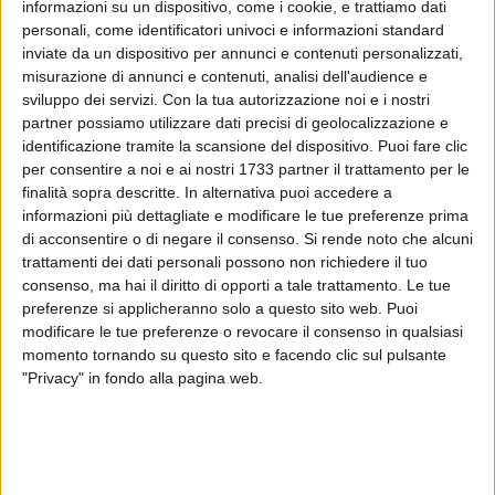
informazioni su un dispositivo, come i cookie, e trattiamo dati
personali, come identificatori univoci e informazioni standard
inviate da un dispositivo per annunci e contenuti personalizzati,
misurazione di annunci e contenuti, analisi dell'audience e
sviluppo dei servizi.
Con la tua autorizzazione noi e i nostri
partner possiamo utilizzare dati precisi di geolocalizzazione e
identificazione tramite la scansione del dispositivo. Puoi fare clic
Si terranno giovedì 14 maggio le esequie di
Lino Pizzi
, il
per consentire a noi e ai nostri 1733 partner il trattamento per le
62enne biscegliese tragicamente assassinato mentre stava
finalità sopra descritte. In alternativa puoi accedere a
lavorando come responsabile di sala nel ristorante
informazioni più dettagliate e modificare le tue preferenze prima
"Spaghetteria n.1" in pieno centro storico lo scorso 30 aprile.
di acconsentire o di negare il consenso.
Si rende noto che alcuni
trattamenti dei dati personali possono non richiedere il tuo
Una vittima innocente di tre killer, che hanno fatto irruzione
consenso, ma hai il diritto di opporti a tale trattamento. Le tue
all'interno del locale ed esploso circa 15 colpi d'arma da
preferenze si applicheranno solo a questo sito web. Puoi
fuoco: i malviventi cercavano, con ogni probabilità, il
modificare le tue preferenze o revocare il consenso in qualsiasi
proprietario.
momento tornando su questo sito e facendo clic sul pulsante
"Privacy" in fondo alla pagina web.
I funerali avranno luogo nella parrocchia di Santa Maria
Madre di Misericordia e sono in programma a partire dalle
ore 10:30. Il via libera al rito funebre è stato dato nelle ultime
ore, dopo l'esecuzione dell'autopsia sul corpo da parte