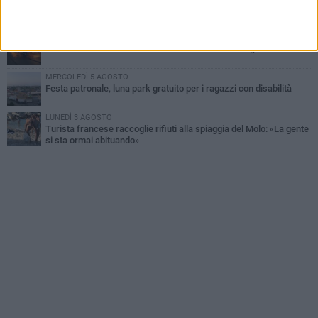
Dramma alla spiaggia Bi-Marmi: un anziano ha un malore e perde
la vita
MARTEDÌ 4 AGOSTO
Due auto incendiate nella notte in via Dieta delle Puglie
MERCOLEDÌ 5 AGOSTO
Festa patronale, luna park gratuito per i ragazzi con disabilità
LUNEDÌ 3 AGOSTO
Turista francese raccoglie rifiuti alla spiaggia del Molo: «La gente
si sta ormai abituando»