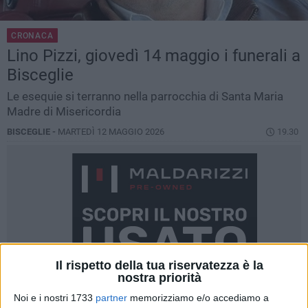
CRONACA
Lino Pizzi, giovedì 14 maggio i funerali a
Bisceglie
Le esequie si terranno nella parrocchia di Santa Maria
Madre di Misericordia
BISCEGLIE -
MARTEDÌ 12 MAGGIO 2026
19.30
Il rispetto della tua riservatezza è la
nostra priorità
Noi e i nostri 1733
partner
memorizziamo e/o accediamo a